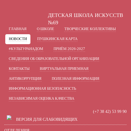
A
A
A
В
Шрифт:
Цвет:
Вкл
Ц
Ц
Ц
Ц
ДЕТСКАЯ ШКОЛА ИСКУССТВ
Включить изображения
В
Графика:
№69
ГЛАВНАЯ
О ШКОЛЕ
ТВОРЧЕСКИЕ КОЛЛЕКТИВЫ
Одинарный
Полуторный
Интервал:
НОВОСТИ
ПУШКИНСКАЯ КАРТА
Стандартный
Средний
Разрядка:
#КУЛЬТУРАНАДОМ
ПРИЁМ 2026-2027
СВЕДЕНИЯ ОБ ОБРАЗОВАТЕЛЬНОЙ ОРГАНИЗАЦИИ
Без засечек
С засечками
Гарнитура:
КОНТАКТЫ
ВИРТУАЛЬНАЯ ПРИЕМНАЯ
АНТИКОРРУПЦИЯ
ПОЛЕЗНАЯ ИНФОРМАЦИЯ
ИНФОРМАЦИОННАЯ БЕЗОПАСНОСТЬ
НЕЗАВИСИМАЯ ОЦЕНКА КАЧЕСТВА
(+7 38 42) 53 99 90
ВЕРСИЯ ДЛЯ СЛАБОВИДЯЩИХ
ОТДЕЛЕНИЯ: