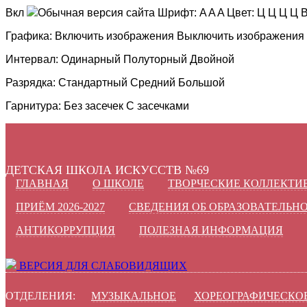
Вкл
Обычная версия сайта
Шрифт:
A
A
A
Цвет:
Ц
Ц
Ц
Ц
В
Графика:
Включить изображения
Выключить изображения
Интервал:
Одинарный
Полуторный
Двойной
Разрядка:
Стандартный
Средний
Большой
Гарнитура:
Без засечек
С засечками
ДЕТСКАЯ ШКОЛА ИСКУССТВ №69
ГЛАВНАЯ
О ШКОЛЕ
ТВОРЧЕСКИЕ КОЛЛЕКТИ
ПРИЁМ 2026-2027
СВЕДЕНИЯ ОБ ОБРАЗОВАТЕЛЬН
АНТИКОРРУПЦИЯ
ПОЛЕЗНАЯ ИНФОРМАЦИЯ
ВЕРСИЯ ДЛЯ СЛАБОВИДЯЩИХ
ОТДЕЛЕНИЯ:
МУЗЫКАЛЬНОЕ
ХОРЕОГРАФИЧЕСКО