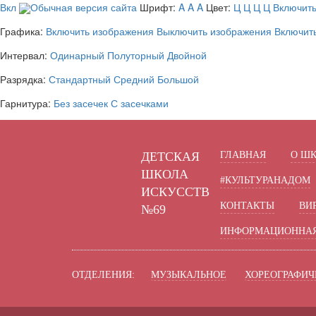
Вкл
Обычная версия сайта
Шрифт:
A
A
A
Цвет:
Ц
Ц
Ц
Ц
Включить
Графика:
Включить изображения
Выключить изображения
Включит
Интервал:
Одинарный
Полуторный
Двойной
Разрядка:
Стандартный
Средний
Большой
Гарнитура:
Без засечек
С засечками
ДЕТСКАЯ
ГЛАВНАЯ
О Ш
ШКОЛА
#КУЛЬТУРАНАДОМ
ИСКУССТВ
КОНТАКТЫ
ВИ
№69
ИНФОРМАЦИОННАЯ
ОТДЕЛЕНИЯ:
МУЗЫКАЛЬНОЕ
ХОРЕОГРАФИЧ