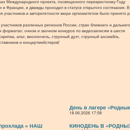
мках Международного проекта, посвященного перекрестному Году
 и Франции, и дважды проходил в статусе открытого состязания. В
ня участников и авторитетности жюри оргкомитетом было принято 
 участников различных регионов России, стран ближнего и дальнег
х форматах: очном и заочном конкурсе по видеозаписям в шести
крипка, альт, виолончель, струнный дуэт, струнный ансамбль.
тавников и концертмейстеров!
День в лагере «Родны
18.06.2026 17:58
 прохлада = НАШ
КИНОДЕНЬ В «РОДНЫ