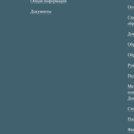
Общая информация
Осн
Документы
Стр
обр
До
Об
Обр
Рук
Пед
Мат
осн
Дос
Ст
Пла
Фин