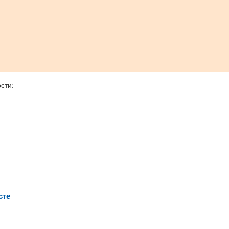
сти:
сте