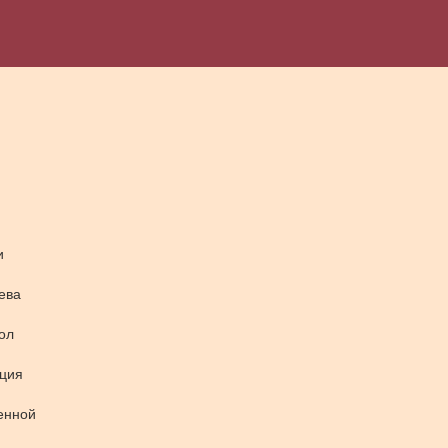
и
ева
ол
кция
енной