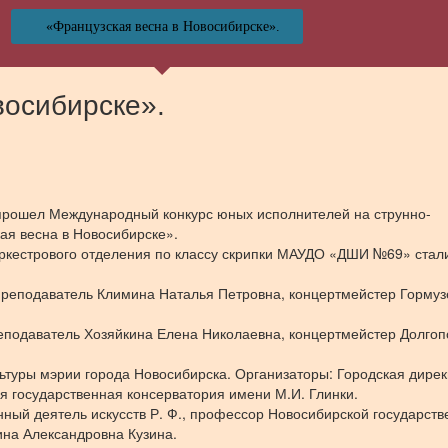
«Французская весна в Новосибирске».
восибирске».
 прошел Международный конкурс юных исполнителей на струнно-
ая весна в Новосибирске».
оркестрового отделения по классу скрипки МАУДО «ДШИ №69» стал
 преподаватель Климина Наталья Петровна, концертмейстер Гормуз
еподаватель Хозяйкина Елена Николаевна, концертмейстер Долгоп
ьтуры мэрии города Новосибирска. Организаторы: Городская дире
я государственная консерватория имени М.И. Глинки.
ный деятель искусств Р. Ф., профессор Новосибирской государств
ина Александровна Кузина.