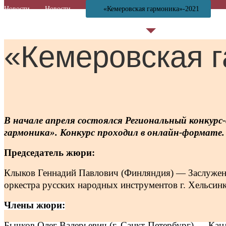
Новости
Новости
«Кемеровская гармоника»-2021
«Кемеровская 
В начале апреля состоялся Региональный конкур
гармоника». Конкурс проходил в онлайн-формате
Председатель жюри:
Клыков Геннадий Павлович (Финляндия) — Заслужен
оркестра русских народных инструментов г. Хельсин
Члены жюри:
Бычков Олег Валерьевич (г. Санкт-Петербург) — Канд