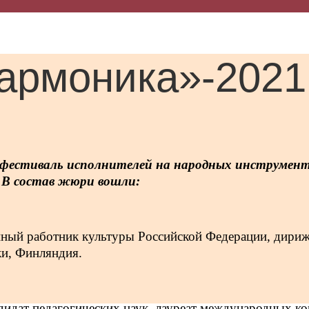
гармоника»-2021
с-фестиваль исполнителей на народных инструмен
. В состав жюри вошли:
ный работник культуры Российской Федерации, дириж
ки, Финляндия.
идат педагогических наук, лауреат международных конк