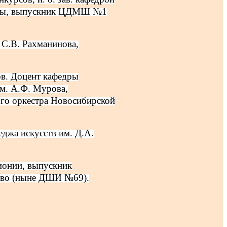
ьтуры, выпускник ЦДМШ №1
С.В. Рахманинова,
ов. Доцент кафедры
м. А.Ф. Мурова,
ого оркестра Новосибирской
еджа искусств им. Д.А.
монии, выпускник
ово (ныне ДШИ №69).