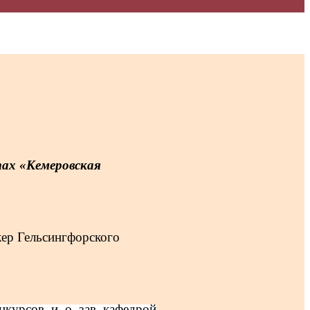
тах «Кемеровская
ер Гельсингфорского
урсов, и. о. зав. кафедрой