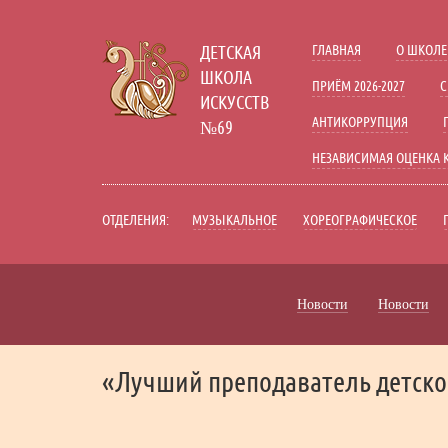
A
A
A
Шрифт:
Цвет:
Вкл
ДЕТСКАЯ
ГЛАВНАЯ
О ШКОЛЕ
Включить изобр
Графика:
ШКОЛА
ПРИЁМ 2026-2027
С
ИСКУССТВ
Одинарный
Интервал:
АНТИКОРРУПЦИЯ
№69
Стандартный
Разрядка:
НЕЗАВИСИМАЯ ОЦЕНКА 
Без засечек
Гарнитура:
ОТДЕЛЕНИЯ:
МУЗЫКАЛЬНОЕ
ХОРЕОГРАФИЧЕСКОЕ
Новости
Новости
«Лучший преподаватель детско