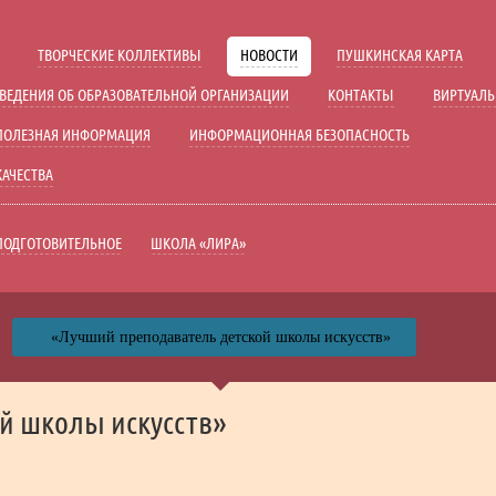
Включить озвучку
Дополните
Ц
Ц
Ц
Ц
ТВОРЧЕСКИЕ КОЛЛЕКТИВЫ
НОВОСТИ
ПУШКИНСКАЯ КАРТА
ажения
Включить видео
Вык
ВЕДЕНИЯ ОБ ОБРАЗОВАТЕЛЬНОЙ ОРГАНИЗАЦИИ
КОНТАКТЫ
ВИРТУАЛЬ
Полуторный
Двойной
ПОЛЕЗНАЯ ИНФОРМАЦИЯ
ИНФОРМАЦИОННАЯ БЕЗОПАСНОСТЬ
Средний
Большой
КАЧЕСТВА
С засечками
ПОДГОТОВИТЕЛЬНОЕ
ШКОЛА «ЛИРА»
«Лучший преподаватель детской школы искусств»
й школы искусств»