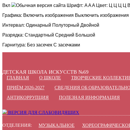
Вкл
Обычная версия сайта
Шрифт:
A
A
A
Цвет:
Ц
Ц
Ц
Ц
В
Графика:
Включить изображения
Выключить изображения
Интервал:
Одинарный
Полуторный
Двойной
Разрядка:
Стандартный
Средний
Большой
Гарнитура:
Без засечек
С засечками
ДЕТСКАЯ ШКОЛА ИСКУССТВ №69
ГЛАВНАЯ
О ШКОЛЕ
ТВОРЧЕСКИЕ КОЛЛЕКТИ
ПРИЁМ 2026-2027
СВЕДЕНИЯ ОБ ОБРАЗОВАТЕЛЬН
АНТИКОРРУПЦИЯ
ПОЛЕЗНАЯ ИНФОРМАЦИЯ
ВЕРСИЯ ДЛЯ СЛАБОВИДЯЩИХ
ОТДЕЛЕНИЯ:
МУЗЫКАЛЬНОЕ
ХОРЕОГРАФИЧЕСКО