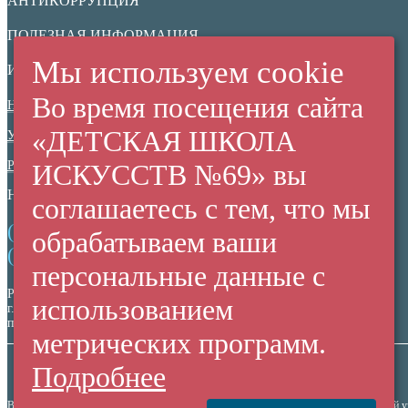
АНТИКОРРУПЦИЯ
ПОЛЕЗНАЯ ИНФОРМАЦИЯ
Мы используем cookie
ИНФОРМАЦИОННАЯ БЕЗОПАСНОСТЬ
Во время посещения сайта
Нормативные документы
«ДЕТСКАЯ ШКОЛА
Ученикам
Родителям
ИСКУССТВ №69» вы
НЕЗАВИСИМАЯ ОЦЕНКА КАЧЕСТВА
соглашаетесь с тем, что мы
(+7 38 42) 53 67 22
обрабатываем ваши
(+7 38 42) 53 99 90
персональные данные с
Россия,
использованием
г. Кемерово,
пр. Ленина, 137/2
метрических программ.
Подробнее
Все права защищены. Использование материалов сайта согласуется с администрацией 