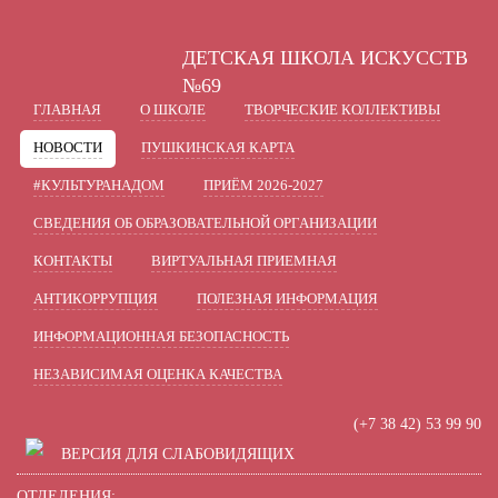
A
A
A
В
Шрифт:
Цвет:
Вкл
Ц
Ц
Ц
Ц
ДЕТСКАЯ ШКОЛА ИСКУССТВ
Включить изображения
В
Графика:
№69
ГЛАВНАЯ
О ШКОЛЕ
ТВОРЧЕСКИЕ КОЛЛЕКТИВЫ
Одинарный
Полуторный
Интервал:
НОВОСТИ
ПУШКИНСКАЯ КАРТА
Стандартный
Средний
Разрядка:
#КУЛЬТУРАНАДОМ
ПРИЁМ 2026-2027
СВЕДЕНИЯ ОБ ОБРАЗОВАТЕЛЬНОЙ ОРГАНИЗАЦИИ
Без засечек
С засечками
Гарнитура:
КОНТАКТЫ
ВИРТУАЛЬНАЯ ПРИЕМНАЯ
АНТИКОРРУПЦИЯ
ПОЛЕЗНАЯ ИНФОРМАЦИЯ
ИНФОРМАЦИОННАЯ БЕЗОПАСНОСТЬ
НЕЗАВИСИМАЯ ОЦЕНКА КАЧЕСТВА
(+7 38 42) 53 99 90
ВЕРСИЯ ДЛЯ СЛАБОВИДЯЩИХ
ОТДЕЛЕНИЯ: