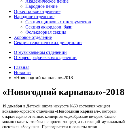
Академическое пение
Народное пение
Оркестровое отделение
Народное отделение
Секция щипковых инструментов
Секция аккордеон, баян
Фольклорная секция
Хоровое отделение
Секция теоретических дисциплин
О музыкальном отделении
О хореографическом отделении
Главная
Новости
«Новогодний карнавал»-2018
«Новогодний карнавал»-2018
19 декабря
в Детской школе искусств №69 состоялся концерт
вокально-хорового отделения
«Новогодний карнавал»
, который
открыл серию отчетных концертов «Декабрьские вечера». Смело
можно сказать, это был не просто концерт, а настоящий музыкальный
спектакль «Золушка». Преподаватели и солисты легко