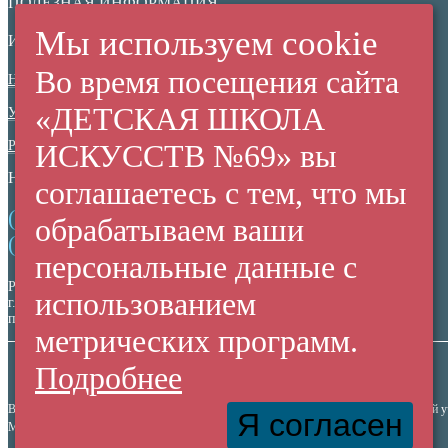
ПОЛЕЗНАЯ ИНФОРМАЦИЯ
Мы используем cookie
ИНФОРМАЦИОННАЯ БЕЗОПАСНОСТЬ
Во время посещения сайта
Нормативные документы
«ДЕТСКАЯ ШКОЛА
Ученикам
Родителям
ИСКУССТВ №69» вы
НЕЗАВИСИМАЯ ОЦЕНКА КАЧЕСТВА
соглашаетесь с тем, что мы
(+7 38 42) 53 67 22
обрабатываем ваши
(+7 38 42) 53 99 90
персональные данные с
Россия,
использованием
г. Кемерово,
пр. Ленина, 137/2
метрических программ.
Подробнее
Все права защищены. Использование материалов сайта согласуется с администрацией 
Я согласен
МАУДО "Детская Школа Искусств №69" © 2010-2026