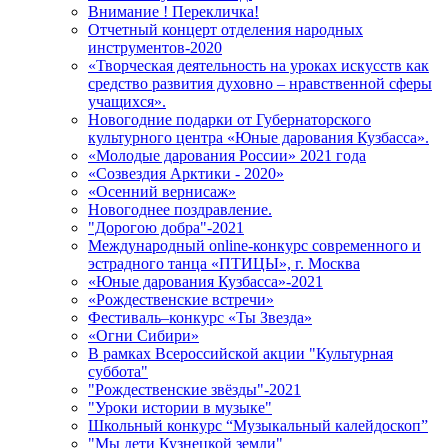
Внимание ! Перекличка!
Отчетный концерт отделения народных
инструментов-2020
«Творческая деятельность на уроках искусств как
средство развития духовно – нравственной сферы
учащихся».
Новогодние подарки от Губернаторского
культурного центра «Юные дарования Кузбасса».
«Молодые дарования России» 2021 года
«Созвездия Арктики - 2020»
«Осенний вернисаж»
Новогоднее поздравление.
"Дорогою добра"-2021
Международный online-конкурс современного и
эстрадного танца «ПТИЦЫ», г. Москва
«Юные дарования Кузбасса»-2021
«Рождественские встречи»
Фестиваль–конкурс «Ты Звезда»
«Огни Сибири»
В рамках Всероссийской акции "Культурная
суббота"
"Рождественские звёзды"-2021
"Уроки истории в музыке"
Школьный конкурс “Музыкальный калейдоскоп”
"Мы дети Кузнецкой земли"