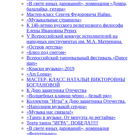
«В свете юных дарований», номинация «Домра,
балалайка, гитара»
Мастер-класс Сергея Федоровича Найко.
«Музыкальные страницы»
К 140-летию русского религиозного философа
Елены Ивановны Рерих
V Всероссийский конкурс исполнителей на
народных инструментах им. М.А. Матренина.
«Остров детства»
«Блюз под снегом»
Всероссийский танцевальный фестиваль «Dance
stars»
«Краски музыки»-2019
«Ars Longa»
МАСТЕР- КЛАСС НАТАЛЬИ ВИКТОРОВНЫ
БОГДАНОВОЙ
К Дню защитника Отечества
«Волшебных клавиш чёрно – белый ряд»
Коллектив "Игра" к Дню защитника Отечества.
«Наполним музыкой сердца»
«Музыка нас связала!»
«Танец в музыке. От менуэта до регтайма»
Театр танца "ИГРА". ПОБЕДА!!!!!
«В свете юных дарований», номинация
«Фортепиано».