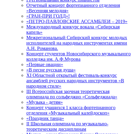
Отчетный концерт фортепианного отделения
«Весенняя мелодия»
«ГРАН-ПРИ ГОЛД»!
«ПЕТРО-ПАВЛОВСКИЕ АССАМБЛЕИ – 2019»
Международный конкурс вокала «Сибирская
капель»
Межрегиональный Сибирский конкурс молодых
исполнителей на народных инструментах имени
А.Н. Романова.
Концерт студентов Новосибирского музыкального
колледжа им. А.Ф.Мурова
«Первые овации»
«В песне русская душа»
XI Областной открытый фестиваль-конкурс
ансамблей русских народных инструментов «В
народном стиле»
III Всероссийская заочная теоретическая
олимпиада по сольфеджио «Сольфеджиада»
«Музыка - детям»
Концерт учащихся 1 класса фортепианного
отделения «Музыкальный калейдоскоп»
«Праздник танца»
II Школьная олимпиада по музыкально-
теоретическим дисциплинам