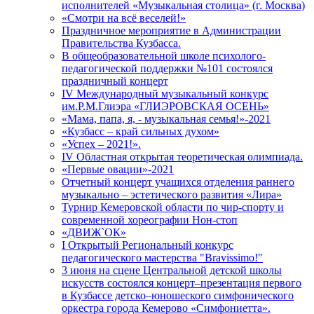
исполнителей «Музыкальная столица» (г. Москва)
«Смотри на всё веселей!»
Праздничное мероприятие в Администрации
Правительства Кузбасса.
В общеобразовательной школе психолого-
педагогической поддержки №101 состоялся
праздничный концерт
IV Международный музыкальный конкурс
им.Р.М.Глиэра «ГЛИЭРОВСКАЯ ОСЕНЬ»
«Мама, папа, я, - музыкальная семья!»-2021
«Кузбасс – край сильных духом»
«Успех – 2021!».
IV Областная открытая теоретическая олимпиада.
«Первые овации»-2021
Отчетный концерт учащихся отделения раннего
музыкально – эстетического развития «Лира»
Турнир Кемеровской области по чир-спорту и
современной хореографии Нон-стоп
«ДВИЖ`ОК»
I Открытый Региональный конкурс
педагогического мастерства "Bravissimo!"
3 июня на сцене Центральной детской школы
искусств состоялся концерт–презентация первого
в Кузбассе детско–юношеского симфонического
оркестра города Кемерово «Симфониетта».