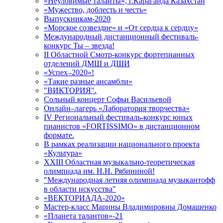
«Неуловимые таланты», г.Караганда Казахстан
«Мужество, доблесть и честь»
Выпускникам-2020
«Морское созвездие» и «От сердца к сердцу»
Международный дистанционный фестиваль-
конкурс Ты – звезда!
II Областной Смотр-конкурс фортепианных
отделений ДМШ и ДШИ
«Успех–2020»!
«Такие разные ансамбли»
"ВИКТОРИЯ".
Сольный концерт Софьи Васильевой
Онлайн–лагерь «Лаборатория творчества»
IV Региональный фестиваль-конкурс юных
пианистов «FORTISSIMO» в дистанционном
формате.
В рамках реализации национального проекта
«Культура»
XXIII Областная музыкально-теоретическая
олимпиада им. Н.Н. Рябининой!
"Международная летняя олимпиада музыкантофф
в области искусства"
«ВЕКТОРИАДА-2020»
Мастер-класс Марины Владимировны Домашенко
«Планета талантов»-21