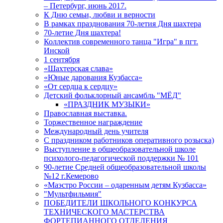
– Петербург, июнь 2017.
К Дню семьи, любви и верности
В рамках празднования 70-летия Дня шахтера
70-летие Дня шахтера!
Коллектив современного танца "Игра" в пгт.
Инской
1 сентября
«Шахтерская слава»
«Юные дарования Кузбасса»
«От сердца к сердцу»
Детский фольклорный ансамбль "МЁД"
«ПРАЗДНИК МУЗЫКИ»
Православная выставка.
Торжественное награждение
Международный день учителя
С праздником работников оперативного розыска)
Выступление в общеобразовательной школе
психолого-педагогической поддержки № 101
90-летие Средней общеобразовательной школы
№12 г.Кемерово
«Маэстро России – одаренным детям Кузбасса»
"Мультфильмия"
ПОБЕДИТЕЛИ ШКОЛЬНОГО КОНКУРСА
ТЕХНИЧЕСКОГО МАСТЕРСТВА
ФОРТЕПИАННОГО ОТДЕЛЕНИЯ