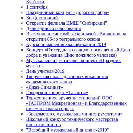
Кузбасса.
1 сентября
Праздничный концерт «Дорогою добра»
Ко Дню знаний.
Открытие филиала ЦМШ "Сибирский"
День единого голосования
Выступление ансамбля скрипачей «Виолино» на
открытии 86-го театрального сезона
Курсы повышения квалификации 2019
Концерт «От сердца к сердцу», посвященный Дню
добра и уважения (Дню пожилого человека)
Музыкальный фестиваль - концерт «Праздник
музыки»
День учителя-2019
Творческая школа для юных вокалистов
академического жанра
«Джаз-Синдикат»
Городской концерт «Таланты»
Торжественное вручение стипендий ООО
«ГАЗПРОМ Межрегионгаз» и Благодарственных
писем от Главы города.
«Знакомство с музыкальными инструментами»
Школьный конкурс технического мастерства
юных пианистов
"Всеобщий музыкальный диктант-2019"