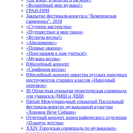
«Волшебный мир музыки!»
ГРАН-ПРИ
Закрытие фестиваля-конкурса "Кемеровская
гармоника"- 2018
«Ступени мастерства»
«Путешествие в мир танца»
«Встреча весны!»
«Абилимпикс»
«Первые овации»
«Приглашаем к нам учиться!»
«Музыка весны»
Юбилейный концерт
«Симфония весны»
Юбилейный концерт оркестра русских народных
инструментов старших классов «Народный
перезвон»
III Областная открытая теоретическая олимпиада
для учащихся ДМШ и ДШИ
Пятый Международный открытый Пасхальный
фестиваль-конкурс музыкальной культуры
«Хоровое Вече Сибири»
Отчетный концерт хореографического отделения
«Планета детства»
XXIV Городская олимпиада по музыкально-