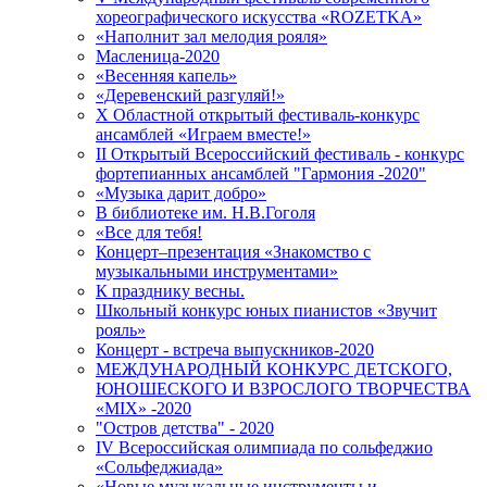
хореографического искусства «ROZETKA»
«Наполнит зал мелодия рояля»
Масленица-2020
«Весенняя капель»
«Деревенский разгуляй!»
X Областной открытый фестиваль-конкурс
ансамблей «Играем вместе!»
II Открытый Всероссийский фестиваль - конкурс
фортепианных ансамблей "Гармония -2020"
«Музыка дарит добро»
В библиотеке им. Н.В.Гоголя
«Все для тебя!
Концерт–презентация «Знакомство с
музыкальными инструментами»
К празднику весны.
Школьный конкурс юных пианистов «Звучит
рояль»
Концерт - встреча выпускников-2020
МЕЖДУНАРОДНЫЙ КОНКУРС ДЕТСКОГО,
ЮНОШЕСКОГО И ВЗРОСЛОГО ТВОРЧЕСТВА
«MIX» -2020
"Остров детства" - 2020
IV Всероссийская олимпиада по сольфеджио
«Сольфеджиада»
«Новые музыкальные инструменты и