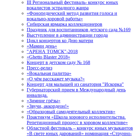
III Региональный фестиваль- конкурс юных
вокалистов эстрадного жанра
«Фонопедический метод развития голоса и
вокально-хоровой работы»
Сибирская ярмарка коллекционеров
Праздник для воспитанников детского сада №169
Выступление в администрации города
Цикл концертов ко Дню матери
«Мамин день»
"АРЕНА ТОМСК"-2018
«Ghetto Blaster 2018»
Концерт в детском саду № 168
Пресс-релиз
«Вокальная палитра»
«О чём расскажет музыка?»
Концерт для малышей из санатория "Искорка"
Губернаторский прием в Международный день
инвалида.
«Зимние грёзы»
«Звучи, аккордеон!»
«Образцовый самодеятельный коллектив»
Практикум «Школа хорового исполнительства.
Репетиционный процесс в хоровом коллективе»
Областной фестиваль – конкурс юных музыкантов
«В свете юных дарований» номинация «Струнно-