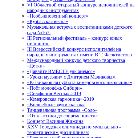
VI Областной открытый конкурс исполнителей на
народных инструментах
«Необыкновенный концерт»
«Кузбасская весна»
Музыкальная встреча с воспитанниками детского
сада №167.
III Региональный фестиваль – конкурс юных
пианистов
III Всероссийский конкурс исполнителей на
народных инструментах имени В.Т. Феоктистова
Международный конкурс детского творчества
«Детки»
«Давайте ВМЕСТЕ улыбнемся»
«Уроки музыки» с Дмитрием Маликовым
«Развивающая суббота кемеровского школьника»
«Поёт молодёжь Сибири»
«Симфония Весны»-2019
«Кемеровская гармоника»-2019
«Волшебные звуки сказок»
Танцевальная программа «Соло»
«От классики до современности»
Концерт Василия Жижина
ХХV Городская олимпиада по музыкально -
теоретическим дисциплинам
I Региональный конкурс пианистов