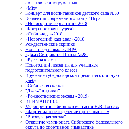
смычковые инструменты»
«Mix»
Концерт для воспитанников детского сада №50
Коллектив современного танца "Игра"
«Новогодний серпантин»-2018
«Когда приходят чудеса!»
«Сибириада»-2018
«Новогодний карнавал»-2018
Рождественские скрипки
Новый год в школе ЛИРА
«Джаз Синдикат». Школа №28.
«Русская краса»
Новогодний праздник для учащихся
подготовительного класса.
Вручение губернаторской премии за отличную
учебу
«Сибирская сказка»
''Джаз-Синдикат''
«Рождественские звезды - 2019»
ВНИМАНИЕ!!!!
Мероприятие в библиотеке имени Н.В. Гоголя.
«Фортепианное отделение приглашает…»
"Восходящая звезда"
Открытие чемпионата Сибирского федерального
округа по спортивной гимнастике