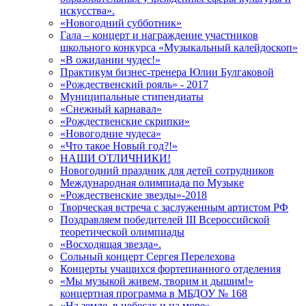
искусства».
«Новогодний субботник»
Гала – концерт и награждение участников
школьного конкурса «Музыкальный калейдоскоп»
«В ожидании чудес!»
Практикум бизнес-тренера Юлии Булгаковой
«Рождественский рояль» - 2017
Муниципальные стипендиаты
«Снежный карнавал»
«Рождественские скрипки»
«Новогодние чудеса»
«Что такое Новый год?!»
НАШИ ОТЛИЧНИКИ!
Новогодний праздник для детей сотрудников
Международная олимпиада по Музыке
«Рождественские звезды»-2018
Творческая встреча с заслуженным артистом РФ
Поздравляем победителей III Всероссийской
теоретической олимпиады
«Восходящая звезда».
Сольный концерт Сергея Перелехова
Концерты учащихся фортепианного отделения
«Мы музыкой живем, творим и дышим!»
концертная программа в МБДОУ № 168
«На земле, в небесах и на море»