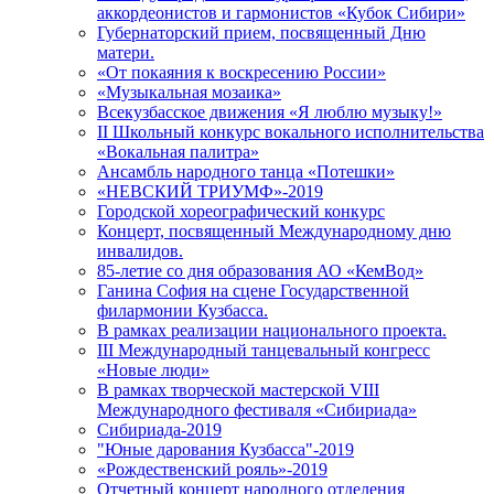
аккордеонистов и гармонистов «Кубок Сибири»
Губернаторский прием, посвященный Дню
матери.
«От покаяния к воскресению России»
«Музыкальная мозаика»
Всекузбасское движения «Я люблю музыку!»
II Школьный конкурс вокального исполнительства
«Вокальная палитра»
Ансамбль народного танца «Потешки»
«НЕВСКИЙ ТРИУМФ»-2019
Городской хореографический конкурс
Концерт, посвященный Международному дню
инвалидов.
85-летие со дня образования АО «КемВод»
Ганина София на сцене Государственной
филармонии Кузбасса.
В рамках реализации национального проекта.
III Международный танцевальный конгресс
«Новые люди»
В рамках творческой мастерской VIII
Международного фестиваля «Сибириада»
Сибириада-2019
"Юные дарования Кузбасса"-2019
«Рождественский рояль»-2019
Отчетный концерт народного отделения