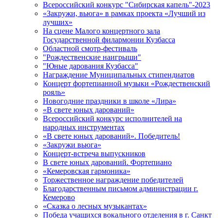
Всероссийский конкурс "Сибирская капель"-2023
«Закружи, вьюга» в рамках проекта «Лучший из
лучших»
На сцене Малого концертного зала
Государственной филармонии Кузбасса
Областной смотр-фестиваль
"Рождественские наигрыши"
"Юные дарования Кузбасса"
Награждение Муниципальных стипендиатов
Концерт фортепианной музыки «Рождественский
рояль»
Новогодние праздники в школе «Лира»
«В свете юных дарований»
Всероссийский конкурс исполнителей на
народных инструментах
«В свете юных дарований». Победитель!
«Закружи вьюга»
Концерт-встреча выпускников
В свете юных дарований. Фортепиано
«Кемеровская гармоника»
Торжественное награждение победителей
Благодарственным письмом администрации г.
Кемерово
«Сказка о лесных музыкантах»
Победа учащихся вокального отделения в г. Санкт