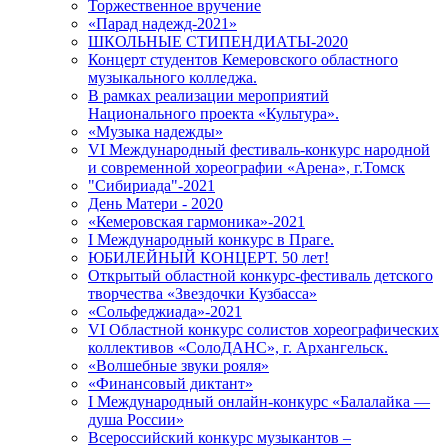
Торжественное вручение
«Парад надежд-2021»
ШКОЛЬНЫЕ СТИПЕНДИАТЫ-2020
Концерт студентов Кемеровского областного
музыкального колледжа.
В рамках реализации мероприятий
Национального проекта «Культура».
«Музыка надежды»
VI Международный фестиваль-конкурс народной
и современной хореографии «Арена», г.Томск
"Сибириада"-2021
День Матери - 2020
«Кемеровская гармоника»-2021
I Международный конкурс в Праге.
ЮБИЛЕЙНЫЙ КОНЦЕРТ. 50 лет!
Открытый областной конкурс-фестиваль детского
творчества «Звездочки Кузбасса»
«Сольфеджиада»-2021
VI Областной конкурс солистов хореографических
коллективов «СолоДАНС», г. Архангельск.
«Волшебные звуки рояля»
«Финансовый диктант»
I Международный онлайн-конкурс «Балалайка —
душа России»
Всероссийский конкурс музыкантов –