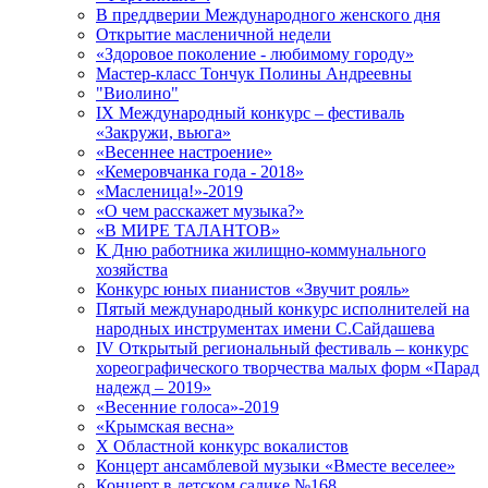
В преддверии Международного женского дня
Открытие масленичной недели
«Здоровое поколение - любимому городу»
Мастер-класс Тончук Полины Андреевны
"Виолино"
IX Международный конкурс – фестиваль
«Закружи, вьюга»
«Весеннее настроение»
«Кемеровчанка года - 2018»
«Масленица!»-2019
«О чем расскажет музыка?»
«В МИРЕ ТАЛАНТОВ»
К Дню работника жилищно-коммунального
хозяйства
Конкурс юных пианистов «Звучит рояль»
Пятый международный конкурс исполнителей на
народных инструментах имени С.Сайдашева
IV Открытый региональный фестиваль – конкурс
хореографического творчества малых форм «Парад
надежд – 2019»
«Весенние голоса»-2019
«Крымская весна»
X Областной конкурс вокалистов
Концерт ансамблевой музыки «Вместе веселее»
Концерт в детском садике №168