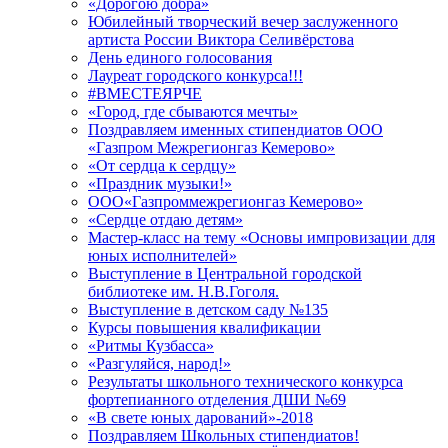
«Дорогою добра»
Юбилейный творческий вечер заслуженного
артиста России Виктора Селивёрстова
День единого голосования
Лауреат городского конкурса!!!
#ВМЕСТЕЯРЧЕ
«Город, где сбываются мечты»
Поздравляем именных стипендиатов ООО
«Газпром Межрегионгаз Кемерово»
«От сердца к сердцу»
«Праздник музыки!»
ООО«Газпроммежрегионгаз Кемерово»
«Сердце отдаю детям»
Мастер-класс на тему «Основы импровизации для
юных исполнителей»
Выступление в Центральной городской
библиотеке им. Н.В.Гоголя.
Выступление в детском саду №135
Курсы повышения квалификации
«Ритмы Кузбасса»
«Разгуляйся, народ!»
Результаты школьного технического конкурса
фортепианного отделения ДШИ №69
«В свете юных дарований»-2018
Поздравляем Школьных стипендиатов!