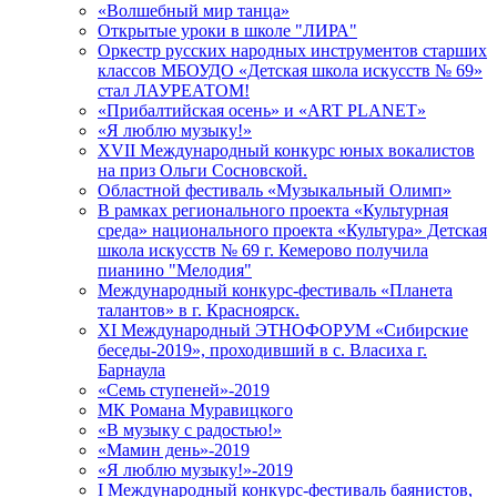
«Волшебный мир танца»
Открытые уроки в школе "ЛИРА"
Оркестр русских народных инструментов старших
классов МБОУДО «Детская школа искусств № 69»
стал ЛАУРЕАТОМ!
«Прибалтийская осень» и «ART PLANET»
«Я люблю музыку!»
XVII Международный конкурс юных вокалистов
на приз Ольги Сосновской.
Областной фестиваль «Музыкальный Олимп»
В рамках регионального проекта «Культурная
среда» национального проекта «Культура» Детская
школа искусств № 69 г. Кемерово получила
пианино "Мелодия"
Международный конкурс-фестиваль «Планета
талантов» в г. Красноярск.
XI Международный ЭТНОФОРУМ «Сибирские
беседы-2019», проходивший в с. Власиха г.
Барнаула
«Семь ступеней»-2019
МК Романа Муравицкого
«В музыку с радостью!»
«Мамин день»-2019
«Я люблю музыку!»-2019
I Международный конкурс-фестиваль баянистов,