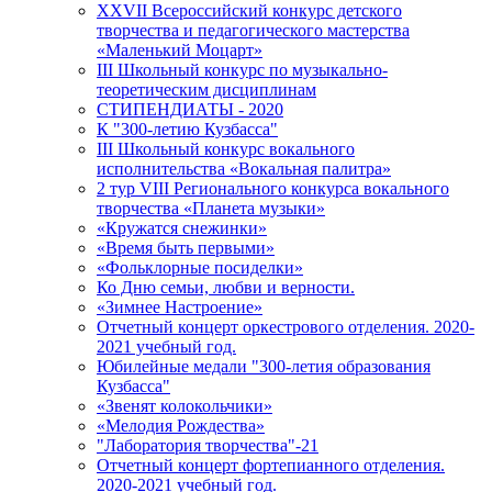
XXVII Всероссийский конкурс детского
творчества и педагогического мастерства
«Маленький Моцарт»
III Школьный конкурс по музыкально-
теоретическим дисциплинам
СТИПЕНДИАТЫ - 2020
К "300-летию Кузбасса"
III Школьный конкурс вокального
исполнительства «Вокальная палитра»
2 тур VIII Регионального конкурса вокального
творчества «Планета музыки»
«Кружатся снежинки»
«Время быть первыми»
«Фольклорные посиделки»
Ко Дню семьи, любви и верности.
«Зимнее Настроение»
Отчетный концерт оркестрового отделения. 2020-
2021 учебный год.
Юбилейные медали "300-летия образования
Кузбасса"
«Звенят колокольчики»
«Мелодия Рождества»
"Лаборатория творчества"-21
Отчетный концерт фортепианного отделения.
2020-2021 учебный год.