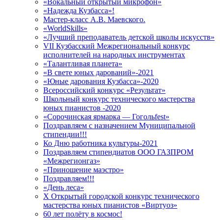
«Вокальный открытый микрофон»
«Надежда Кузбасса»!
Мастер-класс А.В. Маевского.
«WorldSkills»
«Лучший преподаватель детской школы искусств»
VII Кузбасский Межрегиональный конкурс
исполнителей на народных инструментах
«Талантливая планета»
«В свете юных дарований»-2021
«Юные дарования Кузбасса»-2020
Всероссийский конкурс «Результат»
Школьный конкурс технического мастерства
юных пианистов -2020
«Сорочинская ярмарка — Гогольfest»
Поздравляем с назначением Муниципальной
стипендии!!!
Ко Дню работника культуры-2021
Поздравляем стипендиатов ООО ГАЗПРОМ
«Межрегионгаз»
«Приношение маэстро»
Поздравляем!!!
«День леса»
X Открытый городской конкурс технического
мастерства юных пианистов «Виртуоз»
60 лет полёту в космос!