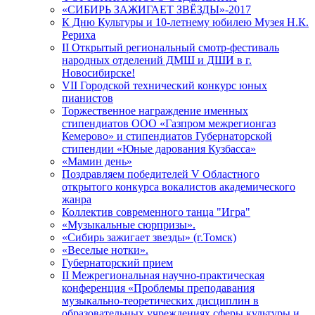
«СИБИРЬ ЗАЖИГАЕТ ЗВЁЗДЫ»-2017
К Дню Культуры и 10-летнему юбилею Музея Н.К.
Рериха
II Открытый региональный смотр-фестиваль
народных отделений ДМШ и ДШИ в г.
Новосибирске!
VII Городской технический конкурс юных
пианистов
Торжественное награждение именных
стипендиатов ООО «Газпром межрегионгаз
Кемерово» и стипендиатов Губернаторской
стипендии «Юные дарования Кузбасса»
«Мамин день»
Поздравляем победителей V Областного
открытого конкурса вокалистов академического
жанра
Коллектив современного танца "Игра"
«Музыкальные сюрпризы».
«Сибирь зажигает звезды» (г.Томск)
«Веселые нотки».
Губернаторский прием
II Межрегиональная научно-практическая
конференция «Проблемы преподавания
музыкально-теоретических дисциплин в
образовательных учреждениях сферы культуры и