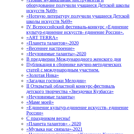
оборудование получили учащиеся Детской школы
искусств №69»
«Нотную литературу получили учащиеся Детской
школы искусств №69»
IV Всероссийский фестиваль-конкурс «Единение
культур-единение искусств- единение России».
«ART TERRA»
«Планета талантов»-2020
«Весеннее настроение»
«Неуловимые таланты»-2020
В преддверии Международного женского дня
Публикация в сборнике научно-методических
статей с международным участием.
«Золотая Ника»
«Загадки госпожи Мелодии»
II Открытый областной конкурс-фестиваль
детского творчества «Звездочки Кузбасса»
«Неуловимые таланты»
«Маме моей»
«Единение культур-единение искусств- единение
России»
C праздником весны!
«Планета талантов» - 2020
«Музыка нас связала»-2021