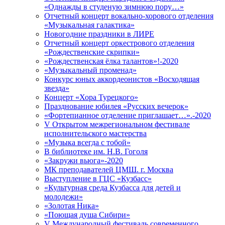
«Однажды в студеную зимнюю пору…»
Отчетный концерт вокально-хорового отделения
«Музыкальная галактика»
Новогодние праздники в ЛИРЕ
Отчетный концерт оркестрового отделения
«Рождественские скрипки»
«Рождественская ёлка талантов»!-2020
«Музыкальный променад»
Конкурс юных аккордеонистов «Восходящая
звезда»
Концерт «Хора Турецкого»
Празднование юбилея «Русских вечерок»
«Фортепианное отделение приглашает…».-2020
V Открытом межрегиональном фестивале
исполнительского мастерства
«Музыка всегда с тобой»
В библиотеке им. Н.В. Гоголя
«Закружи вьюга»-2020
МК преподавателей ЦМШ. г. Москва
Выступление в ГЦС «Кузбасс»
«Культурная среда Кузбасса для детей и
молодежи»
«Золотая Ника»
«Поющая душа Сибири»
V Международный фестиваль современного