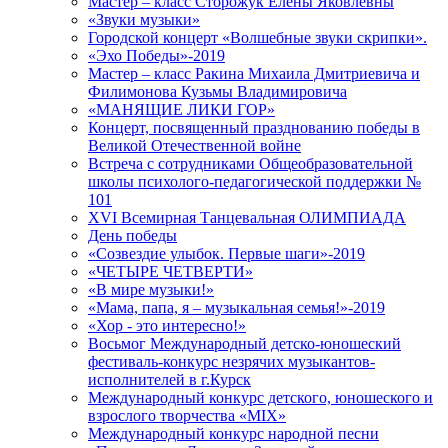
Мастер – класс Сторожук Елены Яковлевны
«Звуки музыки»
Городской концерт «Волшебные звуки скрипки».
«Эхо Победы»-2019
Мастер – класс Ракина Михаила Дмитриевича и
Филимонова Кузьмы Владимировича
«МАНЯЩИЕ ЛИКИ ГОР»
Концерт, посвященный празднованию победы в
Великой Отечественной войне
Встреча с сотрудниками Общеобразовательной
школы психолого-педагогической поддержки №
101
XVI Всемирная Танцевальная ОЛИМПИАДА
День победы
«Созвездие улыбок. Первые шаги»-2019
«ЧЕТЫРЕ ЧЕТВЕРТИ»
«В мире музыки!»
«Мама, папа, я – музыкальная семья!»-2019
«Хор - это интересно!»
Восьмог Международный детско-юношеский
фестиваль-конкурс незрячих музыкантов-
исполнителей в г.Курск
Международный конкурс детского, юношеского и
взрослого творчества «MIX»
Международный конкурс народной песни