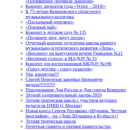
«Посвящение Людмиле Зыкиной»
Концерт лауреатов года «Успех – 2019!»
К 75-летию Кемеровского областного
музыкального колледжа.
«Пасхальный перезвон»
«Поющий май»
Концерт в детском саду № 135
«Подарите друг другу песни»
Отчетный концерт отделения школы раннего
музыкально-эстетического развития «Лира».
«Виолино» на выпускном вечере Гимназии №21
«Весенние голоса» в МАДОУ № 33
Концерт для воспитанников МБДОУ №196
«Город детства – город талантов»
Ура, каникулы!!!
Сергей Перелехов завоевал бронзовую
медаль!!!!!!!!!!!
Празднование Дня России и Дня города Кемерово
Летний оздоровительный лагерь-2019
Летняя творческая школа с участием ведущих
педагогов ЦМШ (г. Москва)
Новая книга Сергея Теплякова «Шукшин. Честная
биография» - на «Днях Шукшина в Кузбассе»!
Летняя творческая школа
Почетная грамота и премия правительства