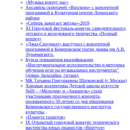
«Музыка вокруг нас»
Ансамбль скрипачей «Виолино» с концертной
программой в Культурном центре Ленинского
района
«Сибирь зажигает звёзды»-2019
XI Городской фестиваль-конкурс самодеятельного
детского и молодежного творчества «Полный
вперед»
«Джаз-Синдикат» выступил с концертной
программой в Кемеровском театре драмы им А.В.
Луначарского.
Курсы повышения квалификации
«Инструментальное исполнительство и методика
обучения игре на музыкальных инструментах"
(домра, балалайка, гитара).
МК Татьяны Григорьевны Шатковской (г. Москва)
Хоровые коллективы Детской школы искусств
№69 – «Мелодия» и «Акварель» стали
участниками праздничного концерта,
посвященного 50-летию со дня образования
Кемеровского государственного института
культуры.
«Планета талантов»
IX Открытый городской конкурс технического
мастерства юных пианистов «Виртуоз»