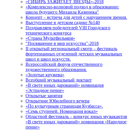
«СИБИРЬ ЗАЖИГАЕТ ЗВЁЗДЫ»-2018
«Комплексно-волновой подход в образовании:
школа будущего Михаила Казиника"
Концерт – встреча для детей с нарушением зрения.
Выступление в детском садике №140
Поздравляем победителей VIII Городского
технического конкурса
«Страна Мультфильмия»
"Посвящение в мир искусства"-2018
II открытый региональный смотр – фестиваль
фортепианных отделений детских музыкальных
школ и школ искусств.
Всероссийский форум отечественного
художественного образования.
«Золотые кружева»
Всеобщий музыкальный диктант
«В свете юных дарований» номинация
«Эстрадное пение»
Открытые занятия
Открытиие Юбилейного вечера
«По культурным страницам Кузбасса».
«Семь ступеней. Номинация вокал»
Областной фестиваль – конкурс юных музыкантов
«В свете юных дарований» номинация «Народное
пение»