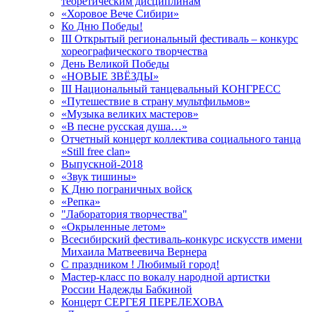
теоретическим дисциплинам
«Хоровое Вече Сибири»
Ко Дню Победы!
III Открытый региональный фестиваль – конкурс
хореографического творчества
День Великой Победы
«НОВЫЕ ЗВЁЗДЫ»
III Национальный танцевальный КОНГРЕСС
«Путешествие в страну мультфильмов»
«Музыка великих мастеров»
«В песне русская душа…»
Отчетный концерт коллектива социального танца
«Still free clan»
Выпускной-2018
«Звук тишины»
К Дню пограничных войск
«Репка»
"Лаборатория творчества"
«Окрыленные летом»
Всесибирский фестиваль-конкурс искусств имени
Михаила Матвеевича Вернера
С праздником ! Любимый город!
Мастер-класс по вокалу народной артистки
России Надежды Бабкиной
Концерт СЕРГЕЯ ПЕРЕЛЕХОВА