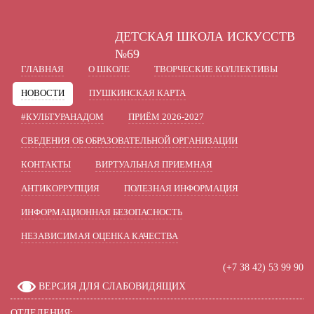
A
A
A
В
Шрифт:
Цвет:
Вкл
Ц
Ц
Ц
Ц
ДЕТСКАЯ ШКОЛА ИСКУССТВ
Включить изображения
В
Графика:
№69
ГЛАВНАЯ
О ШКОЛЕ
ТВОРЧЕСКИЕ КОЛЛЕКТИВЫ
Одинарный
Полуторный
Интервал:
НОВОСТИ
ПУШКИНСКАЯ КАРТА
Стандартный
Средний
Разрядка:
#КУЛЬТУРАНАДОМ
ПРИЁМ 2026-2027
СВЕДЕНИЯ ОБ ОБРАЗОВАТЕЛЬНОЙ ОРГАНИЗАЦИИ
Без засечек
С засечками
Гарнитура:
КОНТАКТЫ
ВИРТУАЛЬНАЯ ПРИЕМНАЯ
АНТИКОРРУПЦИЯ
ПОЛЕЗНАЯ ИНФОРМАЦИЯ
ИНФОРМАЦИОННАЯ БЕЗОПАСНОСТЬ
НЕЗАВИСИМАЯ ОЦЕНКА КАЧЕСТВА
(+7 38 42) 53 99 90
ВЕРСИЯ ДЛЯ СЛАБОВИДЯЩИХ
ОТДЕЛЕНИЯ: