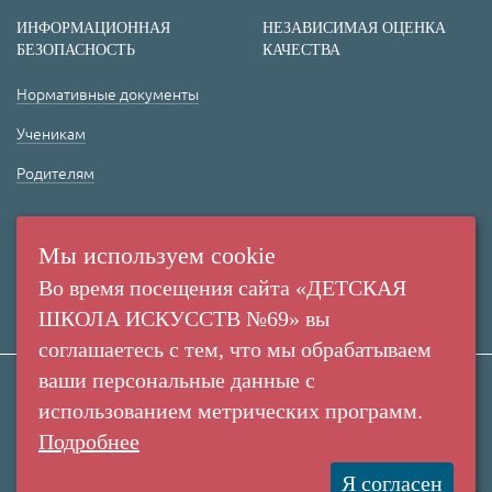
ИНФОРМАЦИОННАЯ
НЕЗАВИСИМАЯ ОЦЕНКА
БЕЗОПАСНОСТЬ
КАЧЕСТВА
Нормативные документы
Ученикам
Родителям
(+7 38 42) 53 67 22
(+7 38 42) 53 99 90
Мы используем cookie
Россия,
Во время посещения сайта «ДЕТСКАЯ
г. Кемерово,
ШКОЛА ИСКУССТВ №69» вы
пр. Ленина, 137/2
соглашаетесь с тем, что мы обрабатываем
ваши персональные данные с
использованием метрических программ.
Все права защищены. Использование
Создание сайта:
материалов сайта согласуется с
Подробнее
«Пятое измерение»
администрацией учреждения.
2016
МАУДО "Детская Школа Искусств №69" ©
Я согласен
2010-2026