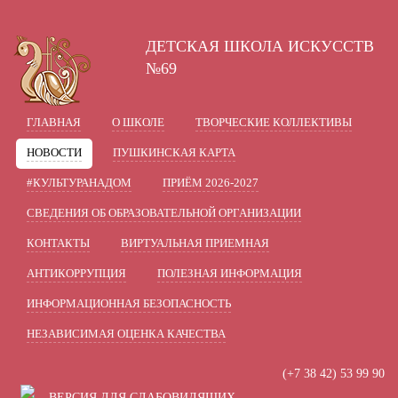
A
A
A
В
Шрифт:
Цвет:
Вкл
Ц
Ц
Ц
Ц
ДЕТСКАЯ ШКОЛА ИСКУССТВ
Включить изображения
В
Графика:
№69
Одинарный
Полуторный
Интервал:
ГЛАВНАЯ
О ШКОЛЕ
ТВОРЧЕСКИЕ КОЛЛЕКТИВЫ
Стандартный
Средний
Разрядка:
НОВОСТИ
ПУШКИНСКАЯ КАРТА
Без засечек
С засечками
Гарнитура:
#КУЛЬТУРАНАДОМ
ПРИЁМ 2026-2027
СВЕДЕНИЯ ОБ ОБРАЗОВАТЕЛЬНОЙ ОРГАНИЗАЦИИ
КОНТАКТЫ
ВИРТУАЛЬНАЯ ПРИЕМНАЯ
АНТИКОРРУПЦИЯ
ПОЛЕЗНАЯ ИНФОРМАЦИЯ
ИНФОРМАЦИОННАЯ БЕЗОПАСНОСТЬ
НЕЗАВИСИМАЯ ОЦЕНКА КАЧЕСТВА
(+7 38 42) 53 99 90
ВЕРСИЯ ДЛЯ СЛАБОВИДЯЩИХ