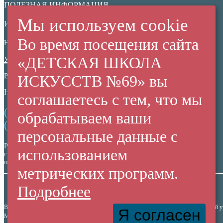
ПОЛЕЗНАЯ ИНФОРМАЦИЯ
Мы используем cookie
ИНФОРМАЦИОННАЯ БЕЗОПАСНОСТЬ
Во время посещения сайта
Нормативные документы
«ДЕТСКАЯ ШКОЛА
Ученикам
Родителям
ИСКУССТВ №69» вы
НЕЗАВИСИМАЯ ОЦЕНКА КАЧЕСТВА
соглашаетесь с тем, что мы
(+7 38 42) 53 67 22
обрабатываем ваши
(+7 38 42) 53 99 90
персональные данные с
Россия,
использованием
г. Кемерово,
пр. Ленина, 137/2
метрических программ.
Подробнее
Все права защищены. Использование материалов сайта согласуется с администрацией 
Я согласен
МАУДО "Детская Школа Искусств №69" © 2010-2026