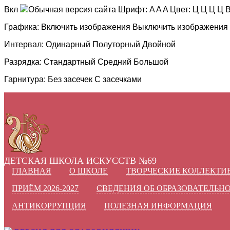
Вкл
Обычная версия сайта
Шрифт:
A
A
A
Цвет:
Ц
Ц
Ц
Ц
В
Графика:
Включить изображения
Выключить изображения
Интервал:
Одинарный
Полуторный
Двойной
Разрядка:
Стандартный
Средний
Большой
Гарнитура:
Без засечек
С засечками
ДЕТСКАЯ ШКОЛА ИСКУССТВ №69
ГЛАВНАЯ
О ШКОЛЕ
ТВОРЧЕСКИЕ КОЛЛЕКТИ
ПРИЁМ 2026-2027
СВЕДЕНИЯ ОБ ОБРАЗОВАТЕЛЬН
АНТИКОРРУПЦИЯ
ПОЛЕЗНАЯ ИНФОРМАЦИЯ