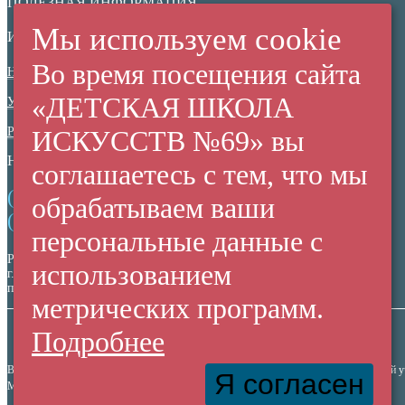
ПОЛЕЗНАЯ ИНФОРМАЦИЯ
Мы используем cookie
ИНФОРМАЦИОННАЯ БЕЗОПАСНОСТЬ
Во время посещения сайта
Нормативные документы
«ДЕТСКАЯ ШКОЛА
Ученикам
Родителям
ИСКУССТВ №69» вы
НЕЗАВИСИМАЯ ОЦЕНКА КАЧЕСТВА
соглашаетесь с тем, что мы
(+7 38 42) 53 67 22
обрабатываем ваши
(+7 38 42) 53 99 90
персональные данные с
Россия,
использованием
г. Кемерово,
пр. Ленина, 137/2
метрических программ.
Подробнее
Все права защищены. Использование материалов сайта согласуется с администрацией 
Я согласен
МАУДО "Детская Школа Искусств №69" © 2010-2026