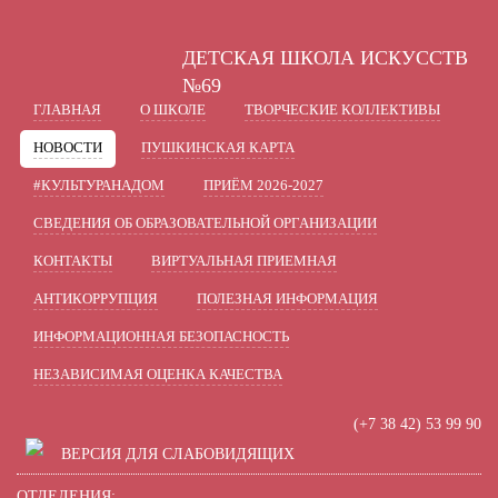
A
A
A
В
Шрифт:
Цвет:
Вкл
Ц
Ц
Ц
Ц
ДЕТСКАЯ ШКОЛА ИСКУССТВ
Включить изображения
В
Графика:
№69
ГЛАВНАЯ
О ШКОЛЕ
ТВОРЧЕСКИЕ КОЛЛЕКТИВЫ
Одинарный
Полуторный
Интервал:
НОВОСТИ
ПУШКИНСКАЯ КАРТА
Стандартный
Средний
Разрядка:
#КУЛЬТУРАНАДОМ
ПРИЁМ 2026-2027
СВЕДЕНИЯ ОБ ОБРАЗОВАТЕЛЬНОЙ ОРГАНИЗАЦИИ
Без засечек
С засечками
Гарнитура:
КОНТАКТЫ
ВИРТУАЛЬНАЯ ПРИЕМНАЯ
АНТИКОРРУПЦИЯ
ПОЛЕЗНАЯ ИНФОРМАЦИЯ
ИНФОРМАЦИОННАЯ БЕЗОПАСНОСТЬ
НЕЗАВИСИМАЯ ОЦЕНКА КАЧЕСТВА
(+7 38 42) 53 99 90
ВЕРСИЯ ДЛЯ СЛАБОВИДЯЩИХ
ОТДЕЛЕНИЯ: