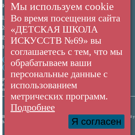
Мы используем cookie
ИНФОРМАЦИОННАЯ БЕЗОПАСНОСТЬ
Во время посещения сайта
Нормативные документы
«ДЕТСКАЯ ШКОЛА
Ученикам
Родителям
ИСКУССТВ №69» вы
НЕЗАВИСИМАЯ ОЦЕНКА КАЧЕСТВА
соглашаетесь с тем, что мы
(+7 38 42) 53 67 22
обрабатываем ваши
(+7 38 42) 53 99 90
персональные данные с
Россия,
использованием
г. Кемерово,
пр. Ленина, 137/2
метрических программ.
Подробнее
Все права защищены. Использование материалов сайта согласуется с администрацией 
Я согласен
МАУДО "Детская Школа Искусств №69" © 2010-2026
Купить билет