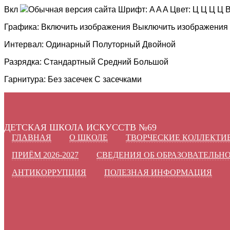
Вкл
Обычная версия сайта
Шрифт:
A
A
A
Цвет:
Ц
Ц
Ц
Ц
В
Графика:
Включить изображения
Выключить изображения
Интервал:
Одинарный
Полуторный
Двойной
Разрядка:
Стандартный
Средний
Большой
Гарнитура:
Без засечек
С засечками
ДЕТСКАЯ ШКОЛА ИСКУССТВ №69
ГЛАВНАЯ
О ШКОЛЕ
ТВОРЧЕСКИЕ КОЛЛЕКТИ
ПРИЁМ 2026-2027
СВЕДЕНИЯ ОБ ОБРАЗОВАТЕЛЬН
АНТИКОРРУПЦИЯ
ПОЛЕЗНАЯ ИНФОРМАЦИЯ