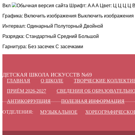
Вкл
Обычная версия сайта
Шрифт:
A
A
A
Цвет:
Ц
Ц
Ц
Ц
В
Графика:
Включить изображения
Выключить изображения
Интервал:
Одинарный
Полуторный
Двойной
Разрядка:
Стандартный
Средний
Большой
Гарнитура:
Без засечек
С засечками
ДЕТСКАЯ ШКОЛА ИСКУССТВ №69
ГЛАВНАЯ
О ШКОЛЕ
ТВОРЧЕСКИЕ КОЛЛЕКТИ
ПРИЁМ 2026-2027
СВЕДЕНИЯ ОБ ОБРАЗОВАТЕЛЬН
АНТИКОРРУПЦИЯ
ПОЛЕЗНАЯ ИНФОРМАЦИЯ
ОТДЕЛЕНИЯ:
МУЗЫКАЛЬНОЕ
ХОРЕОГРАФИЧЕСКО