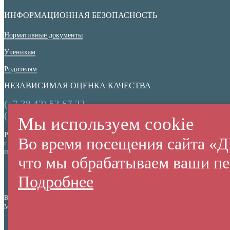
ИНФОРМАЦИОННАЯ БЕЗОПАСНОСТЬ
Нормативные документы
Ученикам
Родителям
НЕЗАВИСИМАЯ ОЦЕНКА КАЧЕСТВА
(+7 38 42) 53 67 22
(+7 38 42) 53 99 90
Мы используем cookie
Россия,
Во время посещения сайта 
г. Кемерово,
пр. Ленина, 137/2
что мы обрабатываем ваши пе
Подробнее
Все права защищены. Использование материалов сайта согласуется с администрацией 
МАУДО "Детская Школа Искусств №69" © 2010-2026