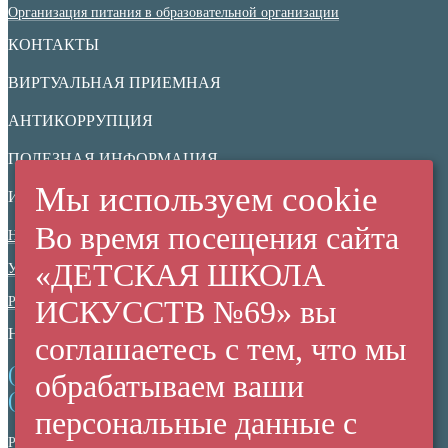
Организация питания в образовательной организации
КОНТАКТЫ
ВИРТУАЛЬНАЯ ПРИЕМНАЯ
АНТИКОРРУПЦИЯ
ПОЛЕЗНАЯ ИНФОРМАЦИЯ
Мы используем cookie
ИНФОРМАЦИОННАЯ БЕЗОПАСНОСТЬ
Во время посещения сайта
Нормативные документы
«ДЕТСКАЯ ШКОЛА
Ученикам
Родителям
ИСКУССТВ №69» вы
НЕЗАВИСИМАЯ ОЦЕНКА КАЧЕСТВА
соглашаетесь с тем, что мы
(+7 38 42) 53 67 22
обрабатываем ваши
(+7 38 42) 53 99 90
персональные данные с
Россия,