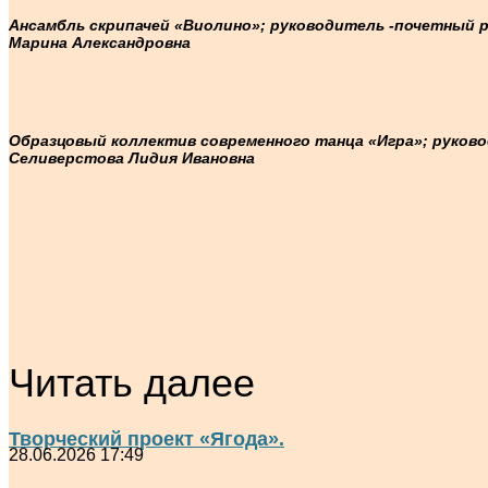
Ансамбль скрипачей «Виолино»;
руководитель -почетный 
Марина Александровна
Образцовый коллектив современного танца «Игра»;
руково
Селиверстова Лидия Ивановна
Читать далее
Творческий проект «Ягода».
28.06.2026 17:49