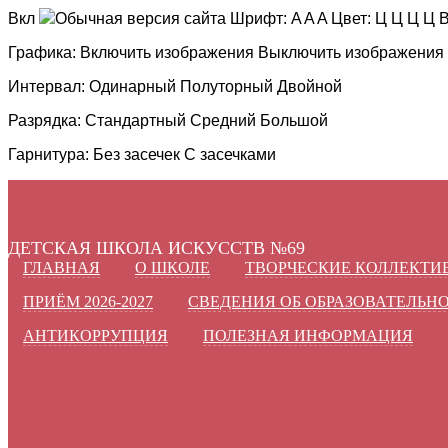
Вкл
Обычная версия сайта
Шрифт:
A
A
A
Цвет:
Ц
Ц
Ц
Ц
В
Графика:
Включить изображения
Выключить изображения
Интервал:
Одинарный
Полуторный
Двойной
Разрядка:
Стандартный
Средний
Большой
Гарнитура:
Без засечек
С засечками
ДЕТСКАЯ ШКОЛА ИСКУССТВ №69
ГЛАВНАЯ
О ШКОЛЕ
ТВОРЧЕСКИЕ КОЛЛЕКТИ
ПРИЁМ 2026-2027
СВЕДЕНИЯ ОБ ОБРАЗОВАТЕЛЬН
АНТИКОРРУПЦИЯ
ПОЛЕЗНАЯ ИНФОРМАЦИЯ