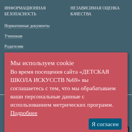
ИНФОРМАЦИОННАЯ
НЕЗАВИСИМАЯ ОЦЕНКА
БЕЗОПАСНОСТЬ
КАЧЕСТВА
Нормативные документы
Ученикам
Родителям
(+7 38 42) 53 67 22
Мы используем cookie
(+7 38 42) 53 99 90
Во время посещения сайта «ДЕТСКАЯ
Россия,
ШКОЛА ИСКУССТВ №69» вы
г. Кемерово,
соглашаетесь с тем, что мы обрабатываем
пр. Ленина, 137/2
ваши персональные данные с
использованием метрических программ.
Все права защищены. Использование материалов
Подробнее
Создание сайта:
сайта согласуется с администрацией учреждения.
«Пятое измерение»
МАУДО "Детская Школа Искусств №69" © 2010-
Я согласен
2016
2026
Купить билет