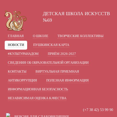
A
A
A
В
Шрифт:
Цвет:
Вкл
Ц
Ц
Ц
Ц
ДЕТСКАЯ ШКОЛА ИСКУССТВ
Включить изображения
В
Графика:
№69
Одинарный
Полуторный
Интервал:
ГЛАВНАЯ
О ШКОЛЕ
ТВОРЧЕСКИЕ КОЛЛЕКТИВЫ
Стандартный
Средний
Разрядка:
НОВОСТИ
ПУШКИНСКАЯ КАРТА
Без засечек
С засечками
Гарнитура:
#КУЛЬТУРАНАДОМ
ПРИЁМ 2026-2027
СВЕДЕНИЯ ОБ ОБРАЗОВАТЕЛЬНОЙ ОРГАНИЗАЦИИ
КОНТАКТЫ
ВИРТУАЛЬНАЯ ПРИЕМНАЯ
АНТИКОРРУПЦИЯ
ПОЛЕЗНАЯ ИНФОРМАЦИЯ
ИНФОРМАЦИОННАЯ БЕЗОПАСНОСТЬ
НЕЗАВИСИМАЯ ОЦЕНКА КАЧЕСТВА
(+7 38 42) 53 99 90
ВЕРСИЯ ДЛЯ СЛАБОВИДЯЩИХ