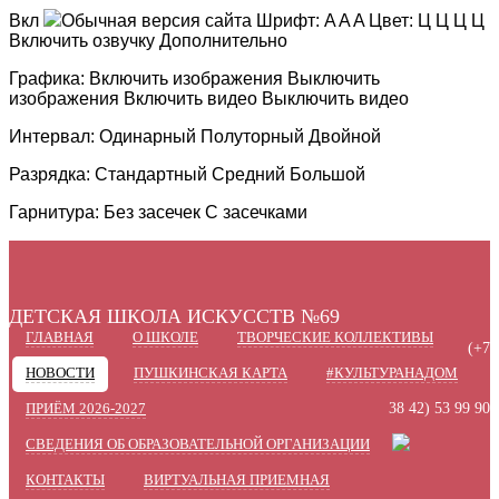
Вкл
Обычная версия сайта
Шрифт:
A
A
A
Цвет:
Ц
Ц
Ц
Ц
Включить озвучку
Дополнительно
Графика:
Включить изображения
Выключить
изображения
Включить видео
Выключить видео
Интервал:
Одинарный
Полуторный
Двойной
Разрядка:
Стандартный
Средний
Большой
Гарнитура:
Без засечек
С засечками
ДЕТСКАЯ ШКОЛА ИСКУССТВ №69
ГЛАВНАЯ
О ШКОЛЕ
ТВОРЧЕСКИЕ КОЛЛЕКТИВЫ
(+7
НОВОСТИ
ПУШКИНСКАЯ КАРТА
#КУЛЬТУРАНАДОМ
ПРИЁМ 2026-2027
38 42) 53 99 90
СВЕДЕНИЯ ОБ ОБРАЗОВАТЕЛЬНОЙ ОРГАНИЗАЦИИ
КОНТАКТЫ
ВИРТУАЛЬНАЯ ПРИЕМНАЯ