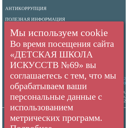
АНТИКОРРУПЦИЯ
ПОЛЕЗНАЯ ИНФОРМАЦИЯ
Мы используем cookie
ИНФОРМАЦИОННАЯ БЕЗОПАСНОСТЬ
Во время посещения сайта
Нормативные документы
Ученикам
«ДЕТСКАЯ ШКОЛА
Родителям
ИСКУССТВ №69» вы
НЕЗАВИСИМАЯ ОЦЕНКА КАЧЕСТВА
соглашаетесь с тем, что мы
(+7 38 42) 53 67 22
обрабатываем ваши
(+7 38 42) 53 99 90
Россия,
персональные данные с
г. Кемерово,
пр. Ленина, 137/2
использованием
метрических программ.
Создание сайта:
«Пятое измерение»
Все права защищены. Использование