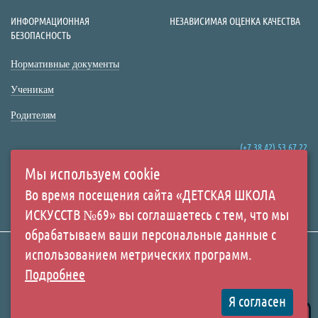
ИНФОРМАЦИОННАЯ
НЕЗАВИСИМАЯ ОЦЕНКА КАЧЕСТВА
БЕЗОПАСНОСТЬ
Нормативные документы
Ученикам
Родителям
(+7 38 42) 53 67 22
(+7 38 42) 53 99 90
Мы используем cookie
Россия,
Во время посещения сайта «ДЕТСКАЯ ШКОЛА
г. Кемерово,
ИСКУССТВ №69» вы соглашаетесь с тем, что мы
пр. Ленина, 137/2
обрабатываем ваши персональные данные с
использованием метрических программ.
Все права защищены. Использование материалов
Подробнее
Создание сайта:
сайта согласуется с администрацией учреждения.
«Пятое измерение»
МАУДО "Детская Школа Искусств №69" © 2010-
Я согласен
2016
2026
Купить билет