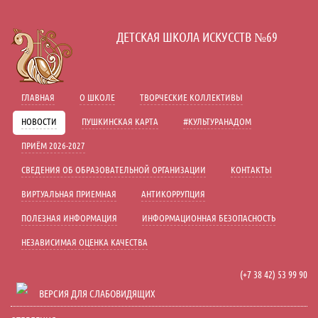
A
A
A
В
Шрифт:
Цвет:
Вкл
Ц
Ц
Ц
Ц
ДЕТСКАЯ ШКОЛА ИСКУССТВ №69
Включить изображения
В
Графика:
Одинарный
Полуторный
Интервал:
ГЛАВНАЯ
О ШКОЛЕ
ТВОРЧЕСКИЕ КОЛЛЕКТИВЫ
Стандартный
Средний
Разрядка:
НОВОСТИ
ПУШКИНСКАЯ КАРТА
#КУЛЬТУРАНАДОМ
Без засечек
С засечками
Гарнитура:
ПРИЁМ 2026-2027
СВЕДЕНИЯ ОБ ОБРАЗОВАТЕЛЬНОЙ ОРГАНИЗАЦИИ
КОНТАКТЫ
ВИРТУАЛЬНАЯ ПРИЕМНАЯ
АНТИКОРРУПЦИЯ
ПОЛЕЗНАЯ ИНФОРМАЦИЯ
ИНФОРМАЦИОННАЯ БЕЗОПАСНОСТЬ
НЕЗАВИСИМАЯ ОЦЕНКА КАЧЕСТВА
(+7 38 42) 53 99 90
ВЕРСИЯ ДЛЯ СЛАБОВИДЯЩИХ