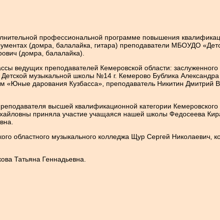
полнительной профессиональной программе повышения квалифика
рументах (домра, балалайка, гитара) преподаватели МБОУДО «Дет
ович (домра, балалайка).
ссы ведущих преподавателей Кемеровской области: заслуженного 
Детской музыкальной школы №14 г. Кемерово Бублика Александра
 «Юные дарования Кузбасса», преподаватель Никитин Дмитрий В
, преподавателя высшей квалификационной категории Кемеровского
хайловны приняла участие учащаяся нашей школы Федосеева Кира
вна.
ого областного музыкального колледжа Щур Сергей Николаевич, 
ова Татьяна Геннадьевна.