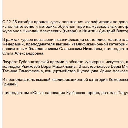
С 22-25 октября прошли курсы повышения квалификации по до
исполнительство и методика обучения игре на музыкальных инст
Фурманов Николай Алексеевич (гитара) и Никитин Дмитрий Виктор
В рамках курсов повышения квалификации состоялись мастер-кла
Федерации, преподавателя высшей квалификационной категории 
нашим юным балалаечником Славинским Николаем, стипендиатом
Ольга Александровна
Лауреат Губернаторской премии в области культуры и искусства
колледжа Рыжковой Веры Михайловны. В мастер-классе Веры Ми
Татьяна Тимофеевна, концертмейстер Шуплецова Ирина Алексее
И преподаватель высшей квалификационной категории Кемеровск
Гришей,
стипендиатом «Юные дарования Кузбасса», преподаватель Пацук