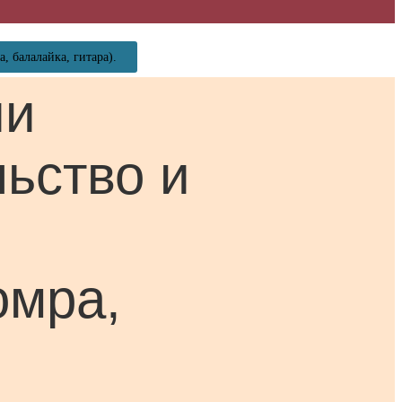
 балалайка, гитара).
ии
ьство и
омра,