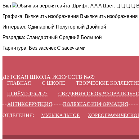
Вкл
Обычная версия сайта
Шрифт:
A
A
A
Цвет:
Ц
Ц
Ц
Ц
В
Графика:
Включить изображения
Выключить изображения
Интервал:
Одинарный
Полуторный
Двойной
Разрядка:
Стандартный
Средний
Большой
Гарнитура:
Без засечек
С засечками
ДЕТСКАЯ ШКОЛА ИСКУССТВ №69
ГЛАВНАЯ
О ШКОЛЕ
ТВОРЧЕСКИЕ КОЛЛЕКТИ
ПРИЁМ 2026-2027
СВЕДЕНИЯ ОБ ОБРАЗОВАТЕЛЬН
АНТИКОРРУПЦИЯ
ПОЛЕЗНАЯ ИНФОРМАЦИЯ
ОТДЕЛЕНИЯ:
МУЗЫКАЛЬНОЕ
ХОРЕОГРАФИЧЕСКО