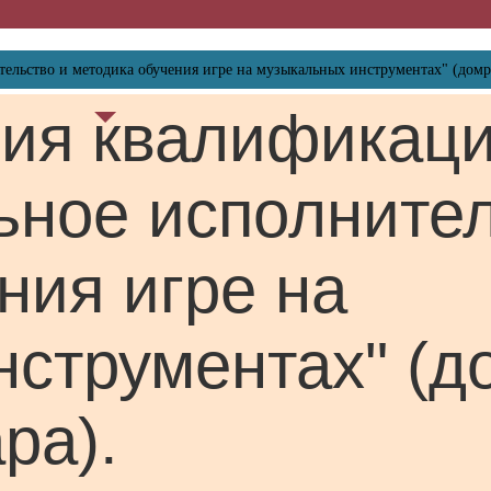
ьство и методика обучения игре на музыкальных инструментах" (домра,
ия квалификац
ное исполнител
ния игре на
струментах" (д
ра).