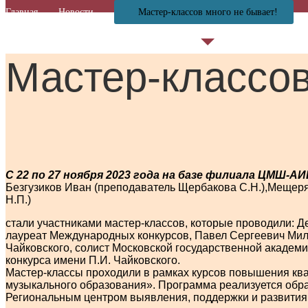
Главная
Новости
Мастер-классов много не бывает!
Мастер-классов
С 22 по 27 ноября 2023 года на базе филиала ЦМШ-
Безгузиков Иван
(преподаватель Щербакова С.Н.),
Мещеряк
Н.П.)
стали участниками мастер-классов, которые проводили:
лауреат Международных конкурсов, Павел Сергеевич Милю
Чайковского, солист Московской государственной академ
конкурса имени П.И. Чайковского.
Мастер-классы проходили в рамках курсов повышения кв
музыкального образования». Программа реализуется обр
Региональным центром выявления, поддержки и развития 