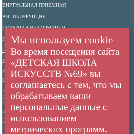
ВИРТУАЛЬНАЯ ПРИЕМНАЯ
АНТИКОРРУПЦИЯ
ПОЛЕЗНАЯ ИНФОРМАЦИЯ
Мы используем cookie
ИНФОРМАЦИОННАЯ БЕЗОПАСНОСТЬ
Во время посещения сайта
Нормативные документы
«ДЕТСКАЯ ШКОЛА
Ученикам
Родителям
ИСКУССТВ №69» вы
НЕЗАВИСИМАЯ ОЦЕНКА КАЧЕСТВА
соглашаетесь с тем, что мы
(+7 38 42) 53 67 22
обрабатываем ваши
(+7 38 42) 53 99 90
персональные данные с
Россия,
использованием
г. Кемерово,
пр. Ленина, 137/2
метрических программ.