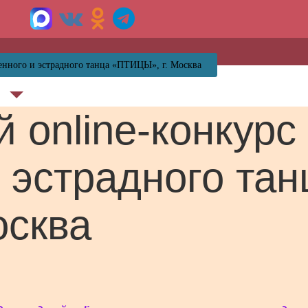
енного и эстрадного танца «ПТИЦЫ», г. Москва
online-конкурс
 эстрадного тан
осква