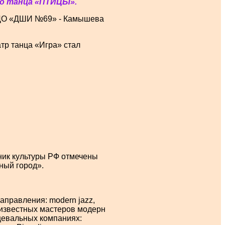
ого танца «ПТИЦЫ».
УДО «ДШИ №69» - Камышева
тр танца «Игра» стал
ник культуры РФ отмечены
ный город».
правления: modern jazz,
у известных мастеров модерн
нцевальных компаниях: