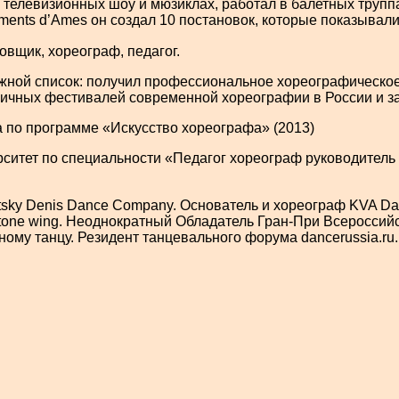
х телевизионных шоу и мюзиклах, работал в балетных труппа
ments d’Ames он создал 10 постановок, которые показывали
щик, хореограф, педагог.
ужной список: получил профессиональное хореографическо
азличных фестивалей современной хореографии в России и з
а по программе «Искусство хореографа» (2013)
ситет по специальности «Педагог хореограф руководитель
tsky Denis Dance Company. Основатель и хореограф KVA Da
Stone wing. Неоднократный Обладатель Гран-При Всеросси
ому танцу. Резидент танцевального форума dancerussia.ru.