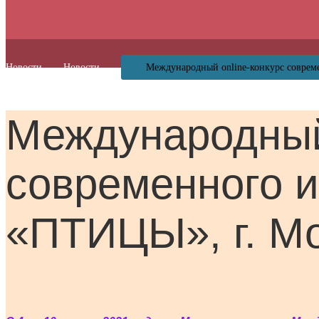
Новости
Новости
Международный online-конкурс соврем
Международный 
современного и
«ПТИЦЫ», г. М