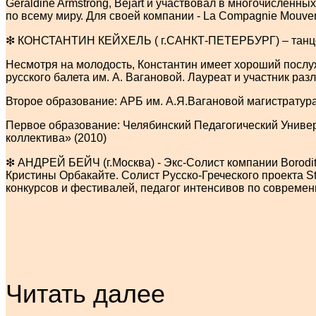
Géraldine Armstrong, Béjart и участвовал в многочисленны
по всему миру. Для своей компании - La Compagnie Mouve
❇ КОНСТАНТИН КЕЙХЕЛЬ ( г.САНКТ-ПЕТЕРБУРГ) – танцов
Несмотря на молодость, Константин имеет хороший посл
русского балета им. А. Вагановой. Лауреат и участник р
Второе образование: АРБ им. А.Я.Вагановой магистратур
Первое образование: Челябинский Педагогический Универ
коллектива» (2010)
❇ АНДРЕЙ БЕЙЧ (г.Москва) - Экс-Солист компании Borodi
Кристины Орбакайте. Солист Русско-Греческого проекта 
конкурсов и фестивалей, педагог интенсивов по современн
Читать далее