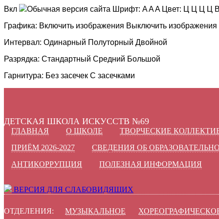
Вкл
Обычная версия сайта
Шрифт:
A
A
A
Цвет:
Ц
Ц
Ц
Ц
В
Графика:
Включить изображения
Выключить изображения
Интервал:
Одинарный
Полуторный
Двойной
Разрядка:
Стандартный
Средний
Большой
Гарнитура:
Без засечек
С засечками
ДЕТСКАЯ ШКОЛА ИСКУССТВ №69
ГЛАВНАЯ
О ШКОЛЕ
ТВОРЧЕСКИЕ КОЛЛЕКТИ
ПРИЁМ 2026-2027
СВЕДЕНИЯ ОБ ОБРАЗОВАТЕЛЬН
АНТИКОРРУПЦИЯ
ПОЛЕЗНАЯ ИНФОРМАЦИЯ
ВЕРСИЯ ДЛЯ СЛАБОВИДЯЩИХ
ОТДЕЛЕНИЯ:
МУЗЫКАЛЬНОЕ
ХОРЕОГРАФИЧЕСКО