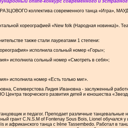
еждународный online-конкурс современного и эстрадн
ОБРАЗЦОВОГО коллектива современного танца «Игра», МА
тальной хореографией «New folk (Народная новинка)». Теа
ительстве также стали лауреатами 1 степени:
хореография» исполнила сольный номер «Горы»;
фия» исполнила сольный номер «Смотреть в себя»;
ия» исполнила номер «Есть только миг».
ровна, Селиверстова Лидия Ивановна - заслуженный работ
 Центра творческого развития детей и юношества «Звезд
анцовщик и педагог. Преподает различные танцевальные на
жный грант C.N.S.M of Fontenay Sous Bois, Lionel обучался 
lis и африканского танца с Irène Tassembedo. Работал в та