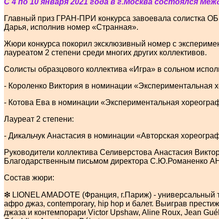
С 4 по 10 января 2021 года в г.Москва состоялся М
Главный приз ГРАН-ПРИ конкурса завоевала солистка 
Дарья, исполнив номер «Странная».
Жюри конкурса покорил эксклюзивный номер с эксперимен
лауреатом 2 степени среди многих других коллективов.
Солисты образцового коллектива «Игра» в сольном исполн
- Короленко Виктория в номинации «Экспериментальная 
- Котова Ева в номинации «Экспериментальная хореогра
Лауреат 2 степени:
- Дикальчук Анастасия в номинации «Авторская хореограф
Руководители коллектива Селиверстова Анастасия Викто
Благодарственным письмом директора С.Ю.Романенко АНО
Состав жюри:
❇ LIONEL AMADOTE (Франция, г.Париж) - универсальный т
афро джаз, contemporary, hip hop и балет. Выиграв прести
джаза и контемпорари Victor Upshaw, Aline Roux, Jean Gué