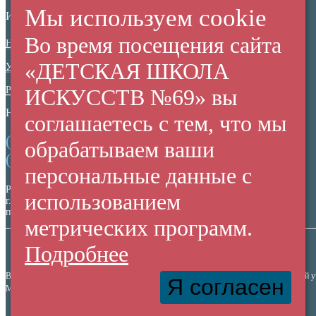
Мы используем cookie
ИНФОРМАЦИОННАЯ БЕЗОПАСНОСТЬ
Во время посещения сайта
Нормативные документы
«ДЕТСКАЯ ШКОЛА
Ученикам
Родителям
ИСКУССТВ №69» вы
НЕЗАВИСИМАЯ ОЦЕНКА КАЧЕСТВА
соглашаетесь с тем, что мы
(+7 38 42) 53 67 22
обрабатываем ваши
(+7 38 42) 53 99 90
персональные данные с
Россия,
использованием
г. Кемерово,
пр. Ленина, 137/2
метрических программ.
Подробнее
Все права защищены. Использование материалов сайта согласуется с администрацией 
Я согласен
МАУДО "Детская Школа Искусств №69" © 2010-2026
Купить билет