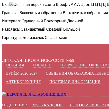
Вкл
Обычная версия сайта
Шрифт:
A
A
A
Цвет:
Ц
Ц
Ц
Ц
В
Графика:
Включить изображения
Выключить изображения
Интервал:
Одинарный
Полуторный
Двойной
Разрядка:
Стандартный
Средний
Большой
Гарнитура:
Без засечек
С засечками
ДЕТСКАЯ ШКОЛА ИСКУССТВ №69
ГЛАВНАЯ
О ШКОЛЕ
ТВОРЧЕСКИЕ КОЛЛЕКТИ
ПРИЁМ 2026-2027
СВЕДЕНИЯ ОБ ОБРАЗОВАТЕЛЬН
АНТИКОРРУПЦИЯ
ПОЛЕЗНАЯ ИНФОРМАЦИЯ
ВЕРСИЯ ДЛЯ СЛАБОВИДЯЩИХ
ОТДЕЛЕНИЯ:
МУЗЫКАЛЬНОЕ
ХОРЕОГРАФИЧЕСКО