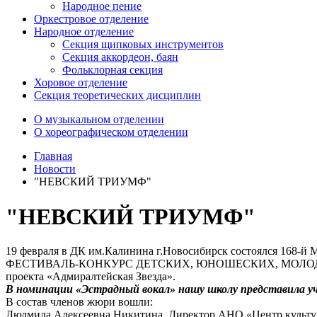
Народное пение
Оркестровое отделение
Народное отделение
Секция щипковых инструментов
Секция аккордеон, баян
Фольклорная секция
Хоровое отделение
Секция теоретических дисциплин
О музыкальном отделении
О хореографическом отделении
Главная
Новости
"НЕВСКИЙ ТРИУМФ"
"НЕВСКИЙ ТРИУМФ"
19 февраля в ДК им.Калинина г.Новосибирск состоялся 1
ФЕСТИВАЛЬ-КОНКУРС ДЕТСКИХ, ЮНОШЕСКИХ, МОЛОДЕ
проекта «Адмиралтейская Звезда».
В номинации «Эстрадный вокал» нашу школу представила учащ
В состав членов жюри вошли:
Людмила Алексеевна Никитина. Директор АНО «Центр культу