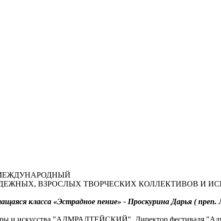
68-й МЕЖДУНАРОДНЫЙ
ЖНЫХ, ВЗРОСЛЫХ ТВОРЧЕСКИХ КОЛЛЕКТИВОВ И ИСПОЛН
аяся класса «Эстрадное пение» - Проскурина Дарья ( преп. Л
ры и искусства "АДМРАЛТЕЙСКИЙ". Директор фестиваля "Адмир