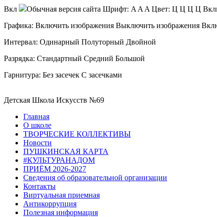
Вкл
Обычная версия сайта
Шрифт:
A
A
A
Цвет:
Ц
Ц
Ц
Ц
Вкл
Графика:
Включить изображения
Выключить изображения
Вкл
Интервал:
Одинарный
Полуторный
Двойной
Разрядка:
Стандартный
Средний
Большой
Гарнитура:
Без засечек
С засечками
Детская Школа Искусств №69
Главная
О школе
ТВОРЧЕСКИЕ КОЛЛЕКТИВЫ
Новости
ПУШКИНСКАЯ КАРТА
#КУЛЬТУРАНАДОМ
ПРИЁМ 2026-2027
Сведения об образовательной организации
Контакты
Виртуальная приемная
Антикоррупция
Полезная информация