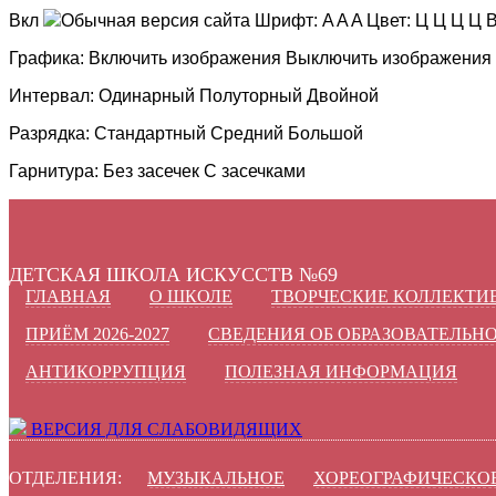
Вкл
Обычная версия сайта
Шрифт:
A
A
A
Цвет:
Ц
Ц
Ц
Ц
В
Графика:
Включить изображения
Выключить изображения
Интервал:
Одинарный
Полуторный
Двойной
Разрядка:
Стандартный
Средний
Большой
Гарнитура:
Без засечек
С засечками
ДЕТСКАЯ ШКОЛА ИСКУССТВ №69
ГЛАВНАЯ
О ШКОЛЕ
ТВОРЧЕСКИЕ КОЛЛЕКТИ
ПРИЁМ 2026-2027
СВЕДЕНИЯ ОБ ОБРАЗОВАТЕЛЬН
АНТИКОРРУПЦИЯ
ПОЛЕЗНАЯ ИНФОРМАЦИЯ
ВЕРСИЯ ДЛЯ СЛАБОВИДЯЩИХ
ОТДЕЛЕНИЯ:
МУЗЫКАЛЬНОЕ
ХОРЕОГРАФИЧЕСКО