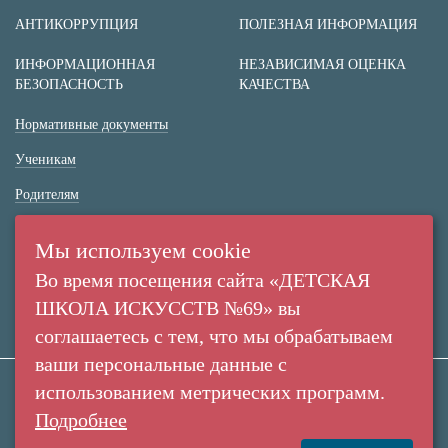
АНТИКОРРУПЦИЯ
ПОЛЕЗНАЯ ИНФОРМАЦИЯ
ИНФОРМАЦИОННАЯ
НЕЗАВИСИМАЯ ОЦЕНКА
БЕЗОПАСНОСТЬ
КАЧЕСТВА
Нормативные документы
Ученикам
Родителям
(+7 38 42) 53 67 22
Мы используем cookie
(+7 38 42) 53 99 90
Во время посещения сайта «ДЕТСКАЯ
Россия,
ШКОЛА ИСКУССТВ №69» вы
г. Кемерово,
соглашаетесь с тем, что мы обрабатываем
пр. Ленина, 137/2
ваши персональные данные с
использованием метрических программ.
Все права защищены. Использование материалов
Подробнее
Создание сайта:
сайта согласуется с администрацией учреждения.
«Пятое измерение»
МАУДО "Детская Школа Искусств №69" © 2010-