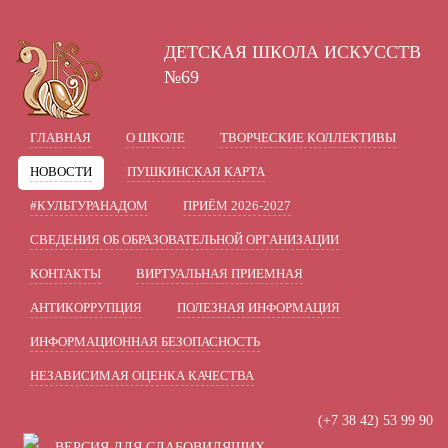
A
A
A
В
Шрифт:
Цвет:
Вкл
Ц
Ц
Ц
Ц
ДЕТСКАЯ ШКОЛА ИСКУССТВ
Включить изображения
В
Графика:
№69
Одинарный
Полуторный
Интервал:
ГЛАВНАЯ
О ШКОЛЕ
ТВОРЧЕСКИЕ КОЛЛЕКТИВЫ
Стандартный
Средний
Разрядка:
НОВОСТИ
ПУШКИНСКАЯ КАРТА
Без засечек
С засечками
Гарнитура:
#КУЛЬТУРАНАДОМ
ПРИЁМ 2026-2027
СВЕДЕНИЯ ОБ ОБРАЗОВАТЕЛЬНОЙ ОРГАНИЗАЦИИ
КОНТАКТЫ
ВИРТУАЛЬНАЯ ПРИЕМНАЯ
АНТИКОРРУПЦИЯ
ПОЛЕЗНАЯ ИНФОРМАЦИЯ
ИНФОРМАЦИОННАЯ БЕЗОПАСНОСТЬ
НЕЗАВИСИМАЯ ОЦЕНКА КАЧЕСТВА
(+7 38 42) 53 99 90
ВЕРСИЯ ДЛЯ СЛАБОВИДЯЩИХ