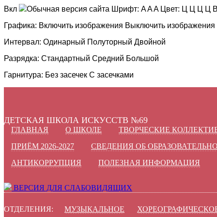
Вкл
Обычная версия сайта
Шрифт:
A
A
A
Цвет:
Ц
Ц
Ц
Ц
В
Графика:
Включить изображения
Выключить изображения
Интервал:
Одинарный
Полуторный
Двойной
Разрядка:
Стандартный
Средний
Большой
Гарнитура:
Без засечек
С засечками
ДЕТСКАЯ ШКОЛА ИСКУССТВ №69
ГЛАВНАЯ
О ШКОЛЕ
ТВОРЧЕСКИЕ КОЛЛЕКТИ
ПРИЁМ 2026-2027
СВЕДЕНИЯ ОБ ОБРАЗОВАТЕЛЬН
АНТИКОРРУПЦИЯ
ПОЛЕЗНАЯ ИНФОРМАЦИЯ
ВЕРСИЯ ДЛЯ СЛАБОВИДЯЩИХ
ОТДЕЛЕНИЯ:
МУЗЫКАЛЬНОЕ
ХОРЕОГРАФИЧЕСКО