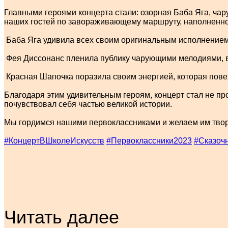
Главными героями концерта стали: озорная Баба Яга, ча
наших гостей по завораживающему маршруту, наполненн
Баба Яга удивила всех своим оригинальным исполнение
Фея Диссонанс пленила публику чарующими мелодиями, вн
Красная Шапочка поразила своим энергией, которая пов
Благодаря этим удивительным героям, концерт стал не пр
почувствовал себя частью великой истории.
Мы гордимся нашими первоклассниками и желаем им творч
#КонцертВШколеИскусств
#Первоклассники2023
#Сказоч
Читать далее