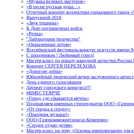
«Музыка великих мастеров»
«В песне русская душа…»
Отчетный концерт коллектива социального танца «Sti
Выпускной-2018
«Звук тишины»
К Дню пограничных войск
«Репка»
"Лаборатория творчества"
«Окрыленные летом»
Всесибирский фестиваль-конкурс искусств имени 
С праздником ! Любимый город!
Мастер-класс по вокалу народной артистки Росси
Концерт СЕРГЕЯ ПЕРЕЛЕХОВА
«Дорогою добра»
Юбилейный творческий вечер заслуженного артист
День единого голосования
Лауреат городского конкурса!!!
#ВМЕСТЕЯРЧЕ
«Город, где сбываются мечты»
Поздравляем именных стипендиатов ООО «Газпро
«От сердца к сердцу»
«Праздник музыки!»
ООО«Газпроммежрегионгаз Кемерово»
«Сердце отдаю детям»
Мастер-класс на тему «Основы импровизации для 