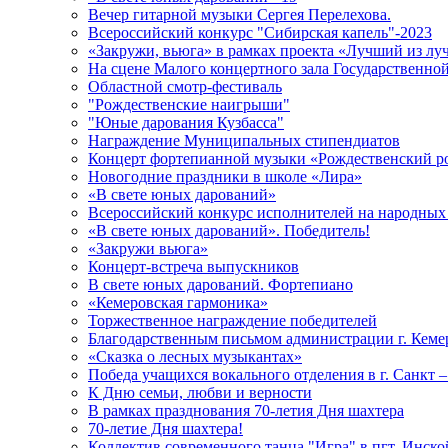
Вечер гитарной музыки Сергея Перелехова.
Всероссийский конкурс "Сибирская капель"-2023
«Закружи, вьюга» в рамках проекта «Лучший из л
На сцене Малого концертного зала Государственно
Областной смотр-фестиваль
"Рождественские наигрыши"
"Юные дарования Кузбасса"
Награждение Муниципальных стипендиатов
Концерт фортепианной музыки «Рождественский р
Новогодние праздники в школе «Лира»
«В свете юных дарований»
Всероссийский конкурс исполнителей на народных
«В свете юных дарований». Победитель!
«Закружи вьюга»
Концерт-встреча выпускников
В свете юных дарований. Фортепиано
«Кемеровская гармоника»
Торжественное награждение победителей
Благодарственным письмом администрации г. Кеме
«Сказка о лесных музыкантах»
Победа учащихся вокального отделения в г. Санкт –
К Дню семьи, любви и верности
В рамках празднования 70-летия Дня шахтера
70-летие Дня шахтера!
Коллектив современного танца "Игра" в пгт. Инско