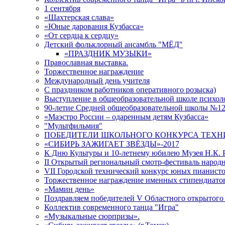
1 сентября
«Шахтерская слава»
«Юные дарования Кузбасса»
«От сердца к сердцу»
Детский фольклорный ансамбль "МЁД"
«ПРАЗДНИК МУЗЫКИ»
Православная выставка.
Торжественное награждение
Международный день учителя
С праздником работников оперативного розыска)
Выступление в общеобразовательной школе психол
90-летие Средней общеобразовательной школы №12
«Маэстро России – одаренным детям Кузбасса»
"Мультфильмия"
ПОБЕДИТЕЛИ ШКОЛЬНОГО КОНКУРСА ТЕХН
«СИБИРЬ ЗАЖИГАЕТ ЗВЁЗДЫ»-2017
К Дню Культуры и 10-летнему юбилею Музея Н.К. 
II Открытый региональный смотр-фестиваль наро
VII Городской технический конкурс юных пианист
Торжественное награждение именных стипендиатов
«Мамин день»
Поздравляем победителей V Областного открытого 
Коллектив современного танца "Игра"
«Музыкальные сюрпризы».