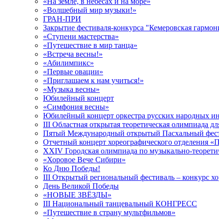
«На земле, в небесах и на море»
«Волшебный мир музыки!»
ГРАН-ПРИ
Закрытие фестиваля-конкурса "Кемеровская гармон
«Ступени мастерства»
«Путешествие в мир танца»
«Встреча весны!»
«Абилимпикс»
«Первые овации»
«Приглашаем к нам учиться!»
«Музыка весны»
Юбилейный концерт
«Симфония весны»
Юбилейный концерт оркестра русских народных ин
III Областная открытая теоретическая олимпиада
Пятый Международный открытый Пасхальный фести
Отчетный концерт хореографического отделения «П
XXIV Городская олимпиада по музыкально-теорет
«Хоровое Вече Сибири»
Ко Дню Победы!
III Открытый региональный фестиваль – конкурс хо
День Великой Победы
«НОВЫЕ ЗВЁЗДЫ»
III Национальный танцевальный КОНГРЕСС
«Путешествие в страну мультфильмов»