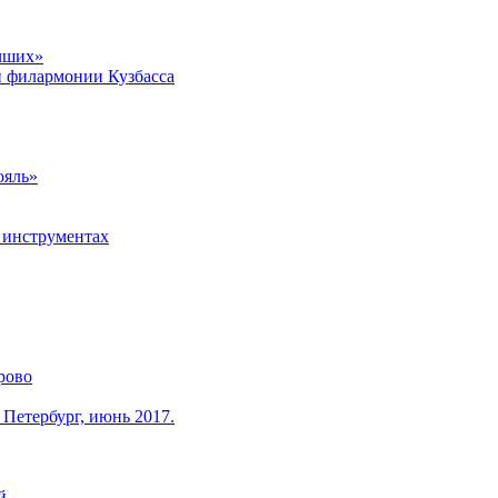
учших»
й филармонии Кузбасса
ояль»
 инструментах
рово
 Петербург, июнь 2017.
й