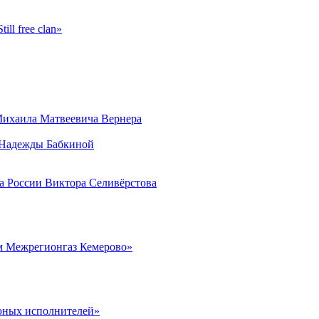
ll free clan»
Михаила Матвеевича Вернера
и Надежды Бабкиной
а России Виктора Селивёрстова
м Межрегионгаз Кемерово»
юных исполнителей»