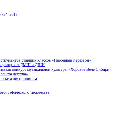
ика"- 2018
струментов старших классов «Народный перезвон»
 для учащихся ДМШ и ДШИ
валь-конкурс музыкальной культуры «Хоровое Вече Сибири»
ланета детства»
ическим дисциплинам
реографического творчества