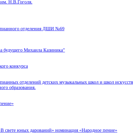
им. Н.В.Гоголя.
тепианного отделения ДШИ №69
ла будущего Михаила Казиника"
кого конкурса
епианных отделений детских музыкальных школ и школ искусств
ого образования.
пение»
«В свете юных дарований» номинация «Народное пение»