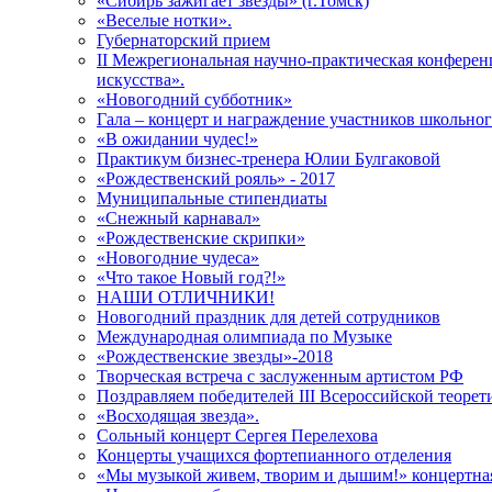
«Сибирь зажигает звезды» (г.Томск)
«Веселые нотки».
Губернаторский прием
II Межрегиональная научно-практическая конфере
искусства».
«Новогодний субботник»
Гала – концерт и награждение участников школьно
«В ожидании чудес!»
Практикум бизнес-тренера Юлии Булгаковой
«Рождественский рояль» - 2017
Муниципальные стипендиаты
«Снежный карнавал»
«Рождественские скрипки»
«Новогодние чудеса»
«Что такое Новый год?!»
НАШИ ОТЛИЧНИКИ!
Новогодний праздник для детей сотрудников
Международная олимпиада по Музыке
«Рождественские звезды»-2018
Творческая встреча с заслуженным артистом РФ
Поздравляем победителей III Всероссийской теоре
«Восходящая звезда».
Сольный концерт Сергея Перелехова
Концерты учащихся фортепианного отделения
«Мы музыкой живем, творим и дышим!» концертн