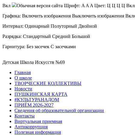
Вкл
Обычная версия сайта
Шрифт:
A
A
A
Цвет:
Ц
Ц
Ц
Ц
Вкл
Графика:
Включить изображения
Выключить изображения
Вкл
Интервал:
Одинарный
Полуторный
Двойной
Разрядка:
Стандартный
Средний
Большой
Гарнитура:
Без засечек
С засечками
Детская Школа Искусств №69
Главная
О школе
ТВОРЧЕСКИЕ КОЛЛЕКТИВЫ
Новости
ПУШКИНСКАЯ КАРТА
#КУЛЬТУРАНАДОМ
ПРИЁМ 2026-2027
Сведения об образовательной организации
Контакты
Виртуальная приемная
Антикоррупция
Полезная информация