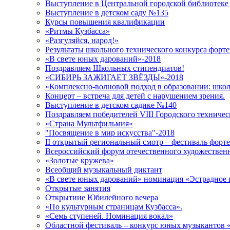
Выступление в Центральной городской библиотеке 
Выступление в детском саду №135
Курсы повышения квалификации
«Ритмы Кузбасса»
«Разгуляйся, народ!»
Результаты школьного технического конкурса фор
«В свете юных дарований»-2018
Поздравляем Школьных стипендиатов!
«СИБИРЬ ЗАЖИГАЕТ ЗВЁЗДЫ»-2018
«Комплексно-волновой подход в образовании: шко
Концерт – встреча для детей с нарушением зрения.
Выступление в детском садике №140
Поздравляем победителей VIII Городского техничес
«Страна Мультфильмия»
"Посвящение в мир искусства"-2018
II открытый региональный смотр – фестиваль форт
Всероссийский форум отечественного художественн
«Золотые кружева»
Всеобщий музыкальный диктант
«В свете юных дарований» номинация «Эстрадное 
Открытые занятия
Открытиие Юбилейного вечера
«По культурным страницам Кузбасса».
«Семь ступеней. Номинация вокал»
Областной фестиваль – конкурс юных музыкантов 