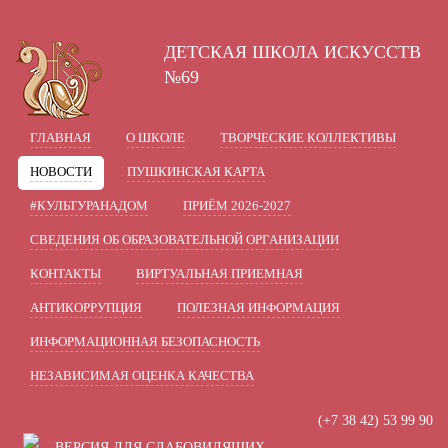
A
A
A
В
Шрифт:
Цвет:
Вкл
Ц
Ц
Ц
Ц
ДЕТСКАЯ ШКОЛА ИСКУССТВ
Включить изображения
В
Графика:
№69
Одинарный
Полуторный
Интервал:
ГЛАВНАЯ
О ШКОЛЕ
ТВОРЧЕСКИЕ КОЛЛЕКТИВЫ
Стандартный
Средний
Разрядка:
НОВОСТИ
ПУШКИНСКАЯ КАРТА
Без засечек
С засечками
Гарнитура:
#КУЛЬТУРАНАДОМ
ПРИЁМ 2026-2027
СВЕДЕНИЯ ОБ ОБРАЗОВАТЕЛЬНОЙ ОРГАНИЗАЦИИ
КОНТАКТЫ
ВИРТУАЛЬНАЯ ПРИЕМНАЯ
АНТИКОРРУПЦИЯ
ПОЛЕЗНАЯ ИНФОРМАЦИЯ
ИНФОРМАЦИОННАЯ БЕЗОПАСНОСТЬ
НЕЗАВИСИМАЯ ОЦЕНКА КАЧЕСТВА
(+7 38 42) 53 99 90
ВЕРСИЯ ДЛЯ СЛАБОВИДЯЩИХ