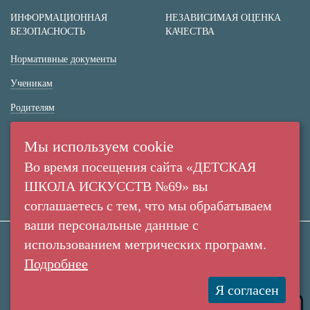
ИНФОРМАЦИОННАЯ
НЕЗАВИСИМАЯ ОЦЕНКА
БЕЗОПАСНОСТЬ
КАЧЕСТВА
Нормативные документы
Ученикам
Родителям
(+7 38 42) 53 67 22
Мы используем cookie
(+7 38 42) 53 99 90
Во время посещения сайта «ДЕТСКАЯ
Россия,
ШКОЛА ИСКУССТВ №69» вы
г. Кемерово,
соглашаетесь с тем, что мы обрабатываем
пр. Ленина, 137/2
ваши персональные данные с
использованием метрических программ.
Все права защищены. Использование материалов
Подробнее
Создание сайта:
сайта согласуется с администрацией учреждения.
«Пятое измерение»
МАУДО "Детская Школа Искусств №69" © 2010-
Я согласен
2016
2026
Купить билет