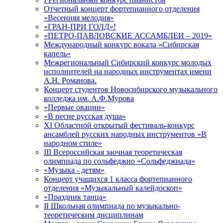
Отчетный концерт фортепианного отделения
«Весенняя мелодия»
«ГРАН-ПРИ ГОЛД»!
«ПЕТРО-ПАВЛОВСКИЕ АССАМБЛЕИ – 2019»
Международный конкурс вокала «Сибирская
капель»
Межрегиональный Сибирский конкурс молодых
исполнителей на народных инструментах имени
А.Н. Романова.
Концерт студентов Новосибирского музыкального
колледжа им. А.Ф.Мурова
«Первые овации»
«В песне русская душа»
XI Областной открытый фестиваль-конкурс
ансамблей русских народных инструментов «В
народном стиле»
III Всероссийская заочная теоретическая
олимпиада по сольфеджио «Сольфеджиада»
«Музыка - детям»
Концерт учащихся 1 класса фортепианного
отделения «Музыкальный калейдоскоп»
«Праздник танца»
II Школьная олимпиада по музыкально-
теоретическим дисциплинам