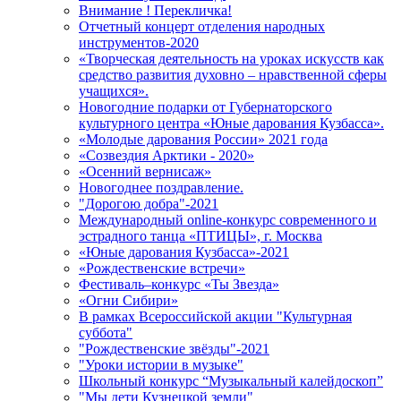
Внимание ! Перекличка!
Отчетный концерт отделения народных
инструментов-2020
«Творческая деятельность на уроках искусств как
средство развития духовно – нравственной сферы
учащихся».
Новогодние подарки от Губернаторского
культурного центра «Юные дарования Кузбасса».
«Молодые дарования России» 2021 года
«Созвездия Арктики - 2020»
«Осенний вернисаж»
Новогоднее поздравление.
"Дорогою добра"-2021
Международный online-конкурс современного и
эстрадного танца «ПТИЦЫ», г. Москва
«Юные дарования Кузбасса»-2021
«Рождественские встречи»
Фестиваль–конкурс «Ты Звезда»
«Огни Сибири»
В рамках Всероссийской акции "Культурная
суббота"
"Рождественские звёзды"-2021
"Уроки истории в музыке"
Школьный конкурс “Музыкальный калейдоскоп”
"Мы дети Кузнецкой земли"