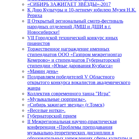
«СИБИРЬ ЗАЖИГАЕТ ЗВЁЗДЫ»-2017
К Дню Культуры и 10-летнему юбилею Музея Н.К.
Рериха
II Открытый региональный смотр-фестиваль
народных отделений ДМШ и ДШИ в г.
Новосибирске!
VII Городской технический конкурс юных
пианистов
Торжественное награждение именных
стипендиатов ООО «Газпром межрегионгаз
Кемерово» и стипендиатов Губернаторской
стипендии «Юные дарования Кузбасса»
«Мамин день»
Поздравляем победителей V Областного
открытого конкурса вокалистов академического
жанра
Коллектив современного танца "Игра"
«Музыкальные сюрпризы».
«Сибирь зажигает звезды» (г.Томск)
«Веселые нотки».
Губернаторский прием
II Межрегиональная научно-практическая
конференция «Проблемы преподавания
музыкально-теоретических дисциплин в
образовательных учреждениях сферы культуры и