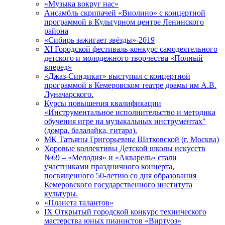
«Музыка вокруг нас»
Ансамбль скрипачей «Виолино» с концертной
программой в Культурном центре Ленинского
района
«Сибирь зажигает звёзды»-2019
XI Городской фестиваль-конкурс самодеятельного
детского и молодежного творчества «Полный
вперед»
«Джаз-Синдикат» выступил с концертной
программой в Кемеровском театре драмы им А.В.
Луначарского.
Курсы повышения квалификации
«Инструментальное исполнительство и методика
обучения игре на музыкальных инструментах"
(домра, балалайка, гитара).
МК Татьяны Григорьевны Шатковской (г. Москва)
Хоровые коллективы Детской школы искусств
№69 – «Мелодия» и «Акварель» стали
участниками праздничного концерта,
посвященного 50-летию со дня образования
Кемеровского государственного института
культуры.
«Планета талантов»
IX Открытый городской конкурс технического
мастерства юных пианистов «Виртуоз»