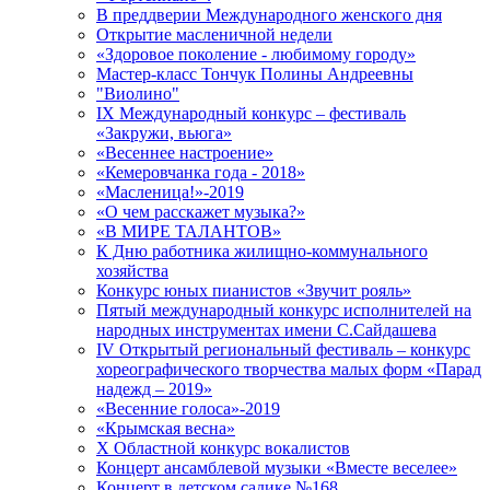
В преддверии Международного женского дня
Открытие масленичной недели
«Здоровое поколение - любимому городу»
Мастер-класс Тончук Полины Андреевны
"Виолино"
IX Международный конкурс – фестиваль
«Закружи, вьюга»
«Весеннее настроение»
«Кемеровчанка года - 2018»
«Масленица!»-2019
«О чем расскажет музыка?»
«В МИРЕ ТАЛАНТОВ»
К Дню работника жилищно-коммунального
хозяйства
Конкурс юных пианистов «Звучит рояль»
Пятый международный конкурс исполнителей на
народных инструментах имени С.Сайдашева
IV Открытый региональный фестиваль – конкурс
хореографического творчества малых форм «Парад
надежд – 2019»
«Весенние голоса»-2019
«Крымская весна»
X Областной конкурс вокалистов
Концерт ансамблевой музыки «Вместе веселее»
Концерт в детском садике №168