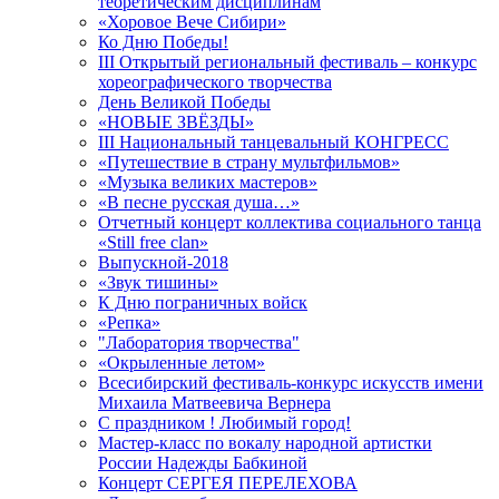
теоретическим дисциплинам
«Хоровое Вече Сибири»
Ко Дню Победы!
III Открытый региональный фестиваль – конкурс
хореографического творчества
День Великой Победы
«НОВЫЕ ЗВЁЗДЫ»
III Национальный танцевальный КОНГРЕСС
«Путешествие в страну мультфильмов»
«Музыка великих мастеров»
«В песне русская душа…»
Отчетный концерт коллектива социального танца
«Still free clan»
Выпускной-2018
«Звук тишины»
К Дню пограничных войск
«Репка»
"Лаборатория творчества"
«Окрыленные летом»
Всесибирский фестиваль-конкурс искусств имени
Михаила Матвеевича Вернера
С праздником ! Любимый город!
Мастер-класс по вокалу народной артистки
России Надежды Бабкиной
Концерт СЕРГЕЯ ПЕРЕЛЕХОВА