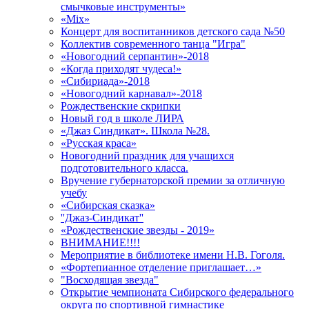
смычковые инструменты»
«Mix»
Концерт для воспитанников детского сада №50
Коллектив современного танца "Игра"
«Новогодний серпантин»-2018
«Когда приходят чудеса!»
«Сибириада»-2018
«Новогодний карнавал»-2018
Рождественские скрипки
Новый год в школе ЛИРА
«Джаз Синдикат». Школа №28.
«Русская краса»
Новогодний праздник для учащихся
подготовительного класса.
Вручение губернаторской премии за отличную
учебу
«Сибирская сказка»
''Джаз-Синдикат''
«Рождественские звезды - 2019»
ВНИМАНИЕ!!!!
Мероприятие в библиотеке имени Н.В. Гоголя.
«Фортепианное отделение приглашает…»
"Восходящая звезда"
Открытие чемпионата Сибирского федерального
округа по спортивной гимнастике