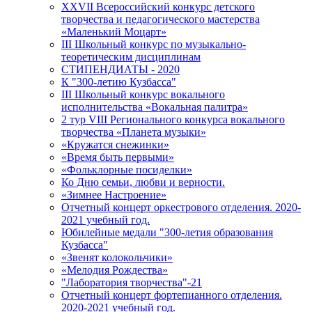
XXVII Всероссийский конкурс детского
творчества и педагогического мастерства
«Маленький Моцарт»
III Школьный конкурс по музыкально-
теоретическим дисциплинам
СТИПЕНДИАТЫ - 2020
К "300-летию Кузбасса"
III Школьный конкурс вокального
исполнительства «Вокальная палитра»
2 тур VIII Регионального конкурса вокального
творчества «Планета музыки»
«Кружатся снежинки»
«Время быть первыми»
«Фольклорные посиделки»
Ко Дню семьи, любви и верности.
«Зимнее Настроение»
Отчетный концерт оркестрового отделения. 2020-
2021 учебный год.
Юбилейные медали "300-летия образования
Кузбасса"
«Звенят колокольчики»
«Мелодия Рождества»
"Лаборатория творчества"-21
Отчетный концерт фортепианного отделения.
2020-2021 учебный год.