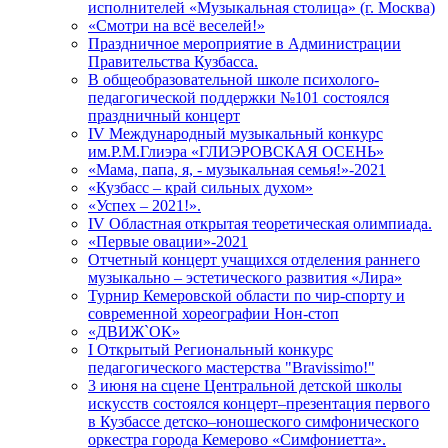
исполнителей «Музыкальная столица» (г. Москва)
«Смотри на всё веселей!»
Праздничное мероприятие в Администрации
Правительства Кузбасса.
В общеобразовательной школе психолого-
педагогической поддержки №101 состоялся
праздничный концерт
IV Международный музыкальный конкурс
им.Р.М.Глиэра «ГЛИЭРОВСКАЯ ОСЕНЬ»
«Мама, папа, я, - музыкальная семья!»-2021
«Кузбасс – край сильных духом»
«Успех – 2021!».
IV Областная открытая теоретическая олимпиада.
«Первые овации»-2021
Отчетный концерт учащихся отделения раннего
музыкально – эстетического развития «Лира»
Турнир Кемеровской области по чир-спорту и
современной хореографии Нон-стоп
«ДВИЖ`ОК»
I Открытый Региональный конкурс
педагогического мастерства "Bravissimo!"
3 июня на сцене Центральной детской школы
искусств состоялся концерт–презентация первого
в Кузбассе детско–юношеского симфонического
оркестра города Кемерово «Симфониетта».