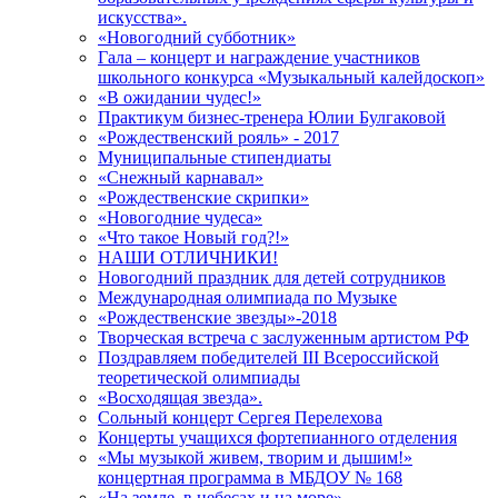
искусства».
«Новогодний субботник»
Гала – концерт и награждение участников
школьного конкурса «Музыкальный калейдоскоп»
«В ожидании чудес!»
Практикум бизнес-тренера Юлии Булгаковой
«Рождественский рояль» - 2017
Муниципальные стипендиаты
«Снежный карнавал»
«Рождественские скрипки»
«Новогодние чудеса»
«Что такое Новый год?!»
НАШИ ОТЛИЧНИКИ!
Новогодний праздник для детей сотрудников
Международная олимпиада по Музыке
«Рождественские звезды»-2018
Творческая встреча с заслуженным артистом РФ
Поздравляем победителей III Всероссийской
теоретической олимпиады
«Восходящая звезда».
Сольный концерт Сергея Перелехова
Концерты учащихся фортепианного отделения
«Мы музыкой живем, творим и дышим!»
концертная программа в МБДОУ № 168
«На земле, в небесах и на море»