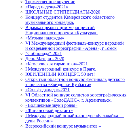
Торжественное вручение
«Парад надежд-2021»
ШКОЛЬНЫЕ СТИПЕНДИАТЫ-2020
Концерт студентов Кемеровского областного
музыкального колледжа.
В рамках реализации мероприятий
Национального проекта «Культура».
«Музыка надежды»
VI Международный фестиваль-конкурс народной
и современной хореографии «Арена», г.Томск
"Сибириада"-2021
День Матери - 2020
«Кемеровская гармоника»-2021
I Международный конкурс в Праге.
ЮБИЛЕЙНЫЙ КОНЦЕРТ. 50 лет!
Открытый областной конкурс-фестиваль детского
творчества «Звездочки Кузбасса»
«Сольфеджиада»-2021
VI Областной конкурс солистов хореографических
коллективов «СолоДАНС», г. Архангельск.
«Волшебные звуки рояля»
«Финансовый диктант»
I Международный онлайн-конкурс «Балалайка —
душа России»
Всероссийский конкурс музыкантов –