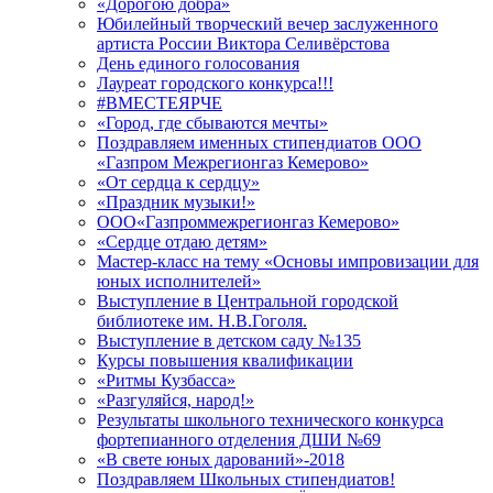
«Дорогою добра»
Юбилейный творческий вечер заслуженного
артиста России Виктора Селивёрстова
День единого голосования
Лауреат городского конкурса!!!
#ВМЕСТЕЯРЧЕ
«Город, где сбываются мечты»
Поздравляем именных стипендиатов ООО
«Газпром Межрегионгаз Кемерово»
«От сердца к сердцу»
«Праздник музыки!»
ООО«Газпроммежрегионгаз Кемерово»
«Сердце отдаю детям»
Мастер-класс на тему «Основы импровизации для
юных исполнителей»
Выступление в Центральной городской
библиотеке им. Н.В.Гоголя.
Выступление в детском саду №135
Курсы повышения квалификации
«Ритмы Кузбасса»
«Разгуляйся, народ!»
Результаты школьного технического конкурса
фортепианного отделения ДШИ №69
«В свете юных дарований»-2018
Поздравляем Школьных стипендиатов!