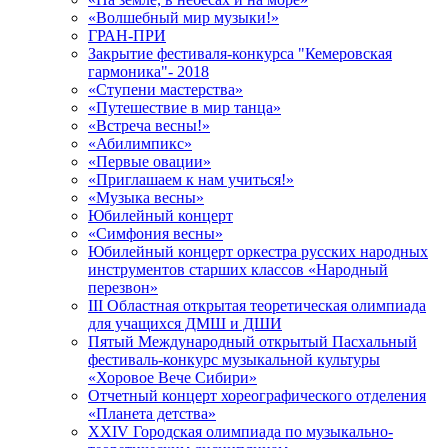
«Волшебный мир музыки!»
ГРАН-ПРИ
Закрытие фестиваля-конкурса "Кемеровская
гармоника"- 2018
«Ступени мастерства»
«Путешествие в мир танца»
«Встреча весны!»
«Абилимпикс»
«Первые овации»
«Приглашаем к нам учиться!»
«Музыка весны»
Юбилейный концерт
«Симфония весны»
Юбилейный концерт оркестра русских народных
инструментов старших классов «Народный
перезвон»
III Областная открытая теоретическая олимпиада
для учащихся ДМШ и ДШИ
Пятый Международный открытый Пасхальный
фестиваль-конкурс музыкальной культуры
«Хоровое Вече Сибири»
Отчетный концерт хореографического отделения
«Планета детства»
XXIV Городская олимпиада по музыкально-