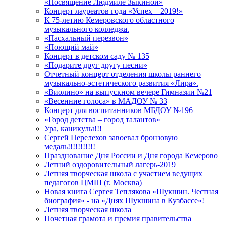
«Посвящение Людмиле Зыкиной»
Концерт лауреатов года «Успех – 2019!»
К 75-летию Кемеровского областного
музыкального колледжа.
«Пасхальный перезвон»
«Поющий май»
Концерт в детском саду № 135
«Подарите друг другу песни»
Отчетный концерт отделения школы раннего
музыкально-эстетического развития «Лира».
«Виолино» на выпускном вечере Гимназии №21
«Весенние голоса» в МАДОУ № 33
Концерт для воспитанников МБДОУ №196
«Город детства – город талантов»
Ура, каникулы!!!
Сергей Перелехов завоевал бронзовую
медаль!!!!!!!!!!!
Празднование Дня России и Дня города Кемерово
Летний оздоровительный лагерь-2019
Летняя творческая школа с участием ведущих
педагогов ЦМШ (г. Москва)
Новая книга Сергея Теплякова «Шукшин. Честная
биография» - на «Днях Шукшина в Кузбассе»!
Летняя творческая школа
Почетная грамота и премия правительства