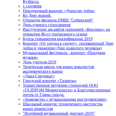
Кузбасса.
1 сентября
Праздничный концерт «Дорогою добра»
Ко Дню знаний.
Открытие филиала ЦМШ "Сибирский"
День единого голосования
Выступление ансамбля скрипачей «Виолино» на
открытии 86-го театрального сезона
Курсы повышения квалификации 2019
Концерт «От сердца к сердцу», посвященный Дню
добра и уважения (Дню пожилого человека)
Музыкальный фестиваль - концерт «Праздник
музыки»
День учителя-2019
Творческая школа для юных вокалистов
академического жанра
«Джаз-Синдикат»
Городской концерт «Таланты»
Торжественное вручение стипендий ООО
«ГАЗПРОМ Межрегионгаз» и Благодарственных
писем от Главы города.
«Знакомство с музыкальными инструментами»
Школьный конкурс технического мастерства
юных пианистов
"Всеобщий музыкальный диктант-2019"