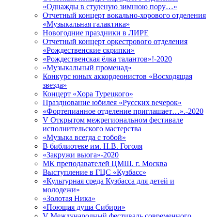
«Однажды в студеную зимнюю пору…»
Отчетный концерт вокально-хорового отделения
«Музыкальная галактика»
Новогодние праздники в ЛИРЕ
Отчетный концерт оркестрового отделения
«Рождественские скрипки»
«Рождественская ёлка талантов»!-2020
«Музыкальный променад»
Конкурс юных аккордеонистов «Восходящая
звезда»
Концерт «Хора Турецкого»
Празднование юбилея «Русских вечерок»
«Фортепианное отделение приглашает…».-2020
V Открытом межрегиональном фестивале
исполнительского мастерства
«Музыка всегда с тобой»
В библиотеке им. Н.В. Гоголя
«Закружи вьюга»-2020
МК преподавателей ЦМШ. г. Москва
Выступление в ГЦС «Кузбасс»
«Культурная среда Кузбасса для детей и
молодежи»
«Золотая Ника»
«Поющая душа Сибири»
V Международный фестиваль современного