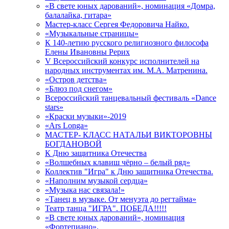
«В свете юных дарований», номинация «Домра,
балалайка, гитара»
Мастер-класс Сергея Федоровича Найко.
«Музыкальные страницы»
К 140-летию русского религиозного философа
Елены Ивановны Рерих
V Всероссийский конкурс исполнителей на
народных инструментах им. М.А. Матренина.
«Остров детства»
«Блюз под снегом»
Всероссийский танцевальный фестиваль «Dance
stars»
«Краски музыки»-2019
«Ars Longa»
МАСТЕР- КЛАСС НАТАЛЬИ ВИКТОРОВНЫ
БОГДАНОВОЙ
К Дню защитника Отечества
«Волшебных клавиш чёрно – белый ряд»
Коллектив "Игра" к Дню защитника Отечества.
«Наполним музыкой сердца»
«Музыка нас связала!»
«Танец в музыке. От менуэта до регтайма»
Театр танца "ИГРА". ПОБЕДА!!!!!
«В свете юных дарований», номинация
«Фортепиано».