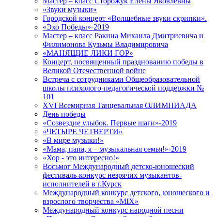
Мастер – класс Сторожук Елены Яковлевны
«Звуки музыки»
Городской концерт «Волшебные звуки скрипки».
«Эхо Победы»-2019
Мастер – класс Ракина Михаила Дмитриевича и
Филимонова Кузьмы Владимировича
«МАНЯЩИЕ ЛИКИ ГОР»
Концерт, посвященный празднованию победы в
Великой Отечественной войне
Встреча с сотрудниками Общеобразовательной
школы психолого-педагогической поддержки №
101
XVI Всемирная Танцевальная ОЛИМПИАДА
День победы
«Созвездие улыбок. Первые шаги»-2019
«ЧЕТЫРЕ ЧЕТВЕРТИ»
«В мире музыки!»
«Мама, папа, я – музыкальная семья!»-2019
«Хор - это интересно!»
Восьмог Международный детско-юношеский
фестиваль-конкурс незрячих музыкантов-
исполнителей в г.Курск
Международный конкурс детского, юношеского и
взрослого творчества «MIX»
Международный конкурс народной песни