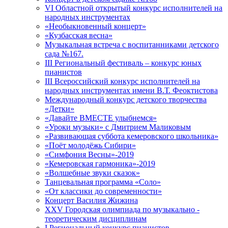
VI Областной открытый конкурс исполнителей на
народных инструментах
«Необыкновенный концерт»
«Кузбасская весна»
Музыкальная встреча с воспитанниками детского
сада №167.
III Региональный фестиваль – конкурс юных
пианистов
III Всероссийский конкурс исполнителей на
народных инструментах имени В.Т. Феоктистова
Международный конкурс детского творчества
«Детки»
«Давайте ВМЕСТЕ улыбнемся»
«Уроки музыки» с Дмитрием Маликовым
«Развивающая суббота кемеровского школьника»
«Поёт молодёжь Сибири»
«Симфония Весны»-2019
«Кемеровская гармоника»-2019
«Волшебные звуки сказок»
Танцевальная программа «Соло»
«От классики до современности»
Концерт Василия Жижина
ХХV Городская олимпиада по музыкально -
теоретическим дисциплинам
I Региональный конкурс пианистов