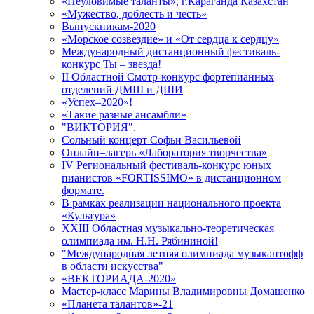
«Неуловимые таланты», г.Караганда Казахстан
«Мужество, доблесть и честь»
Выпускникам-2020
«Морское созвездие» и «От сердца к сердцу»
Международный дистанционный фестиваль-
конкурс Ты – звезда!
II Областной Смотр-конкурс фортепианных
отделений ДМШ и ДШИ
«Успех–2020»!
«Такие разные ансамбли»
"ВИКТОРИЯ".
Сольный концерт Софьи Васильевой
Онлайн–лагерь «Лаборатория творчества»
IV Региональный фестиваль-конкурс юных
пианистов «FORTISSIMO» в дистанционном
формате.
В рамках реализации национального проекта
«Культура»
XXIII Областная музыкально-теоретическая
олимпиада им. Н.Н. Рябининой!
"Международная летняя олимпиада музыкантофф
в области искусства"
«ВЕКТОРИАДА-2020»
Мастер-класс Марины Владимировны Домашенко
«Планета талантов»-21