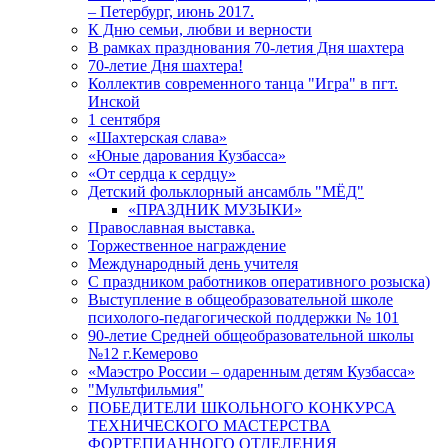
– Петербург, июнь 2017.
К Дню семьи, любви и верности
В рамках празднования 70-летия Дня шахтера
70-летие Дня шахтера!
Коллектив современного танца "Игра" в пгт.
Инской
1 сентября
«Шахтерская слава»
«Юные дарования Кузбасса»
«От сердца к сердцу»
Детский фольклорный ансамбль "МЁД"
«ПРАЗДНИК МУЗЫКИ»
Православная выставка.
Торжественное награждение
Международный день учителя
С праздником работников оперативного розыска)
Выступление в общеобразовательной школе
психолого-педагогической поддержки № 101
90-летие Средней общеобразовательной школы
№12 г.Кемерово
«Маэстро России – одаренным детям Кузбасса»
"Мультфильмия"
ПОБЕДИТЕЛИ ШКОЛЬНОГО КОНКУРСА
ТЕХНИЧЕСКОГО МАСТЕРСТВА
ФОРТЕПИАННОГО ОТДЕЛЕНИЯ