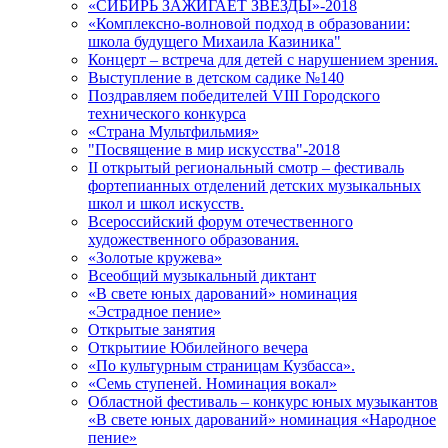
«СИБИРЬ ЗАЖИГАЕТ ЗВЁЗДЫ»-2018
«Комплексно-волновой подход в образовании:
школа будущего Михаила Казиника"
Концерт – встреча для детей с нарушением зрения.
Выступление в детском садике №140
Поздравляем победителей VIII Городского
технического конкурса
«Страна Мультфильмия»
"Посвящение в мир искусства"-2018
II открытый региональный смотр – фестиваль
фортепианных отделений детских музыкальных
школ и школ искусств.
Всероссийский форум отечественного
художественного образования.
«Золотые кружева»
Всеобщий музыкальный диктант
«В свете юных дарований» номинация
«Эстрадное пение»
Открытые занятия
Открытиие Юбилейного вечера
«По культурным страницам Кузбасса».
«Семь ступеней. Номинация вокал»
Областной фестиваль – конкурс юных музыкантов
«В свете юных дарований» номинация «Народное
пение»