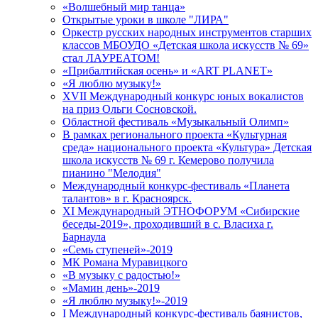
«Волшебный мир танца»
Открытые уроки в школе "ЛИРА"
Оркестр русских народных инструментов старших
классов МБОУДО «Детская школа искусств № 69»
стал ЛАУРЕАТОМ!
«Прибалтийская осень» и «ART PLANET»
«Я люблю музыку!»
XVII Международный конкурс юных вокалистов
на приз Ольги Сосновской.
Областной фестиваль «Музыкальный Олимп»
В рамках регионального проекта «Культурная
среда» национального проекта «Культура» Детская
школа искусств № 69 г. Кемерово получила
пианино "Мелодия"
Международный конкурс-фестиваль «Планета
талантов» в г. Красноярск.
XI Международный ЭТНОФОРУМ «Сибирские
беседы-2019», проходивший в с. Власиха г.
Барнаула
«Семь ступеней»-2019
МК Романа Муравицкого
«В музыку с радостью!»
«Мамин день»-2019
«Я люблю музыку!»-2019
I Международный конкурс-фестиваль баянистов,