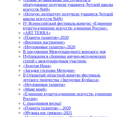
оборудование получили учащиеся Детской школы
искусств №69»
«Нотную литературу получили учащиеся Детской
школы искусств №69»
IV Всероссийский фестиваль-конкурс «Единение
культур-единение искусств- единение России».
«ART TERRA»
«Планета талантов»-2020
«Весеннее настроение»
«Неуловимые таланты»-2020
В преддверии Международного женского дня
Публикация в сборнике научно-методических
статей с международным участием.
«Золотая Ника»
«Загадки госпожи Мелодии»
II Открытый областной конкурс-фестиваль
детского творчества «Звездочки Кузбасса»
«Неуловимые таланты»
«Маме моей»
«Единение культур-единение искусств- единение
России»
C праздником весны!
«Планета талантов» - 2020
«Музыка нас связала»-2021