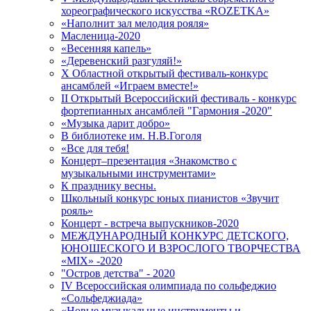
хореографического искусства «ROZETKA»
«Наполнит зал мелодия рояля»
Масленица-2020
«Весенняя капель»
«Деревенский разгуляй!»
X Областной открытый фестиваль-конкурс
ансамблей «Играем вместе!»
II Открытый Всероссийский фестиваль - конкурс
фортепианных ансамблей "Гармония -2020"
«Музыка дарит добро»
В библиотеке им. Н.В.Гоголя
«Все для тебя!
Концерт–презентация «Знакомство с
музыкальными инструментами»
К празднику весны.
Школьный конкурс юных пианистов «Звучит
рояль»
Концерт - встреча выпускников-2020
МЕЖДУНАРОДНЫЙ КОНКУРС ДЕТСКОГО,
ЮНОШЕСКОГО И ВЗРОСЛОГО ТВОРЧЕСТВА
«MIX» -2020
"Остров детства" - 2020
IV Всероссийская олимпиада по сольфеджио
«Сольфеджиада»
«Новые музыкальные инструменты и