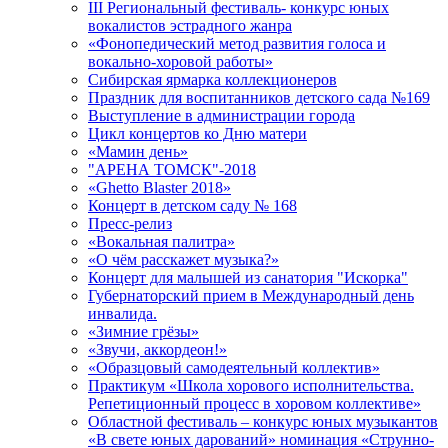
III Региональный фестиваль- конкурс юных
вокалистов эстрадного жанра
«Фонопедический метод развития голоса и
вокально-хоровой работы»
Сибирская ярмарка коллекционеров
Праздник для воспитанников детского сада №169
Выступление в администрации города
Цикл концертов ко Дню матери
«Мамин день»
"АРЕНА ТОМСК"-2018
«Ghetto Blaster 2018»
Концерт в детском саду № 168
Пресс-релиз
«Вокальная палитра»
«О чём расскажет музыка?»
Концерт для малышей из санатория "Искорка"
Губернаторский прием в Международный день
инвалида.
«Зимние грёзы»
«Звучи, аккордеон!»
«Образцовый самодеятельный коллектив»
Практикум «Школа хорового исполнительства.
Репетиционный процесс в хоровом коллективе»
Областной фестиваль – конкурс юных музыкантов
«В свете юных дарований» номинация «Струнно-