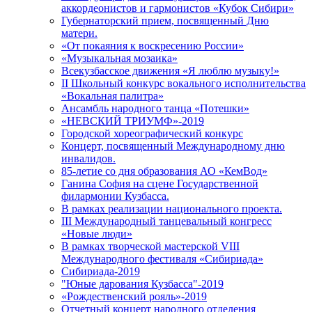
аккордеонистов и гармонистов «Кубок Сибири»
Губернаторский прием, посвященный Дню
матери.
«От покаяния к воскресению России»
«Музыкальная мозаика»
Всекузбасское движения «Я люблю музыку!»
II Школьный конкурс вокального исполнительства
«Вокальная палитра»
Ансамбль народного танца «Потешки»
«НЕВСКИЙ ТРИУМФ»-2019
Городской хореографический конкурс
Концерт, посвященный Международному дню
инвалидов.
85-летие со дня образования АО «КемВод»
Ганина София на сцене Государственной
филармонии Кузбасса.
В рамках реализации национального проекта.
III Международный танцевальный конгресс
«Новые люди»
В рамках творческой мастерской VIII
Международного фестиваля «Сибириада»
Сибириада-2019
"Юные дарования Кузбасса"-2019
«Рождественский рояль»-2019
Отчетный концерт народного отделения