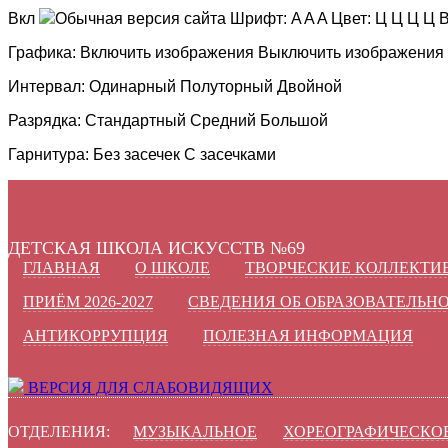
Вкл
Обычная версия сайта
Шрифт:
A
A
A
Цвет:
Ц
Ц
Ц
Ц
В
Графика:
Включить изображения
Выключить изображения
Интервал:
Одинарный
Полуторный
Двойной
Разрядка:
Стандартный
Средний
Большой
Гарнитура:
Без засечек
С засечками
ДЕТСКАЯ ШКОЛА ИСКУССТВ №69
ГЛАВНАЯ
О ШКОЛЕ
ТВОРЧЕСКИЕ КОЛЛЕКТИ
ПРИЁМ 2026-2027
СВЕДЕНИЯ ОБ ОБРАЗОВАТЕЛЬН
АНТИКОРРУПЦИЯ
ПОЛЕЗНАЯ ИНФОРМАЦИЯ
ВЕРСИЯ ДЛЯ СЛАБОВИДЯЩИХ
ОТДЕЛЕНИЯ:
МУЗЫКАЛЬНОЕ
ХОРЕОГРАФИЧЕСКО