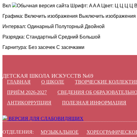
Вкл
Обычная версия сайта
Шрифт:
A
A
A
Цвет:
Ц
Ц
Ц
Ц
В
Графика:
Включить изображения
Выключить изображения
Интервал:
Одинарный
Полуторный
Двойной
Разрядка:
Стандартный
Средний
Большой
Гарнитура:
Без засечек
С засечками
ДЕТСКАЯ ШКОЛА ИСКУССТВ №69
ГЛАВНАЯ
О ШКОЛЕ
ТВОРЧЕСКИЕ КОЛЛЕКТИ
ПРИЁМ 2026-2027
СВЕДЕНИЯ ОБ ОБРАЗОВАТЕЛЬН
АНТИКОРРУПЦИЯ
ПОЛЕЗНАЯ ИНФОРМАЦИЯ
ВЕРСИЯ ДЛЯ СЛАБОВИДЯЩИХ
ОТДЕЛЕНИЯ:
МУЗЫКАЛЬНОЕ
ХОРЕОГРАФИЧЕСКО