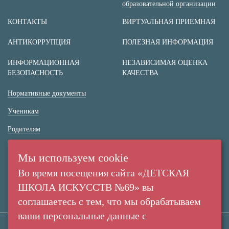
образовательной организации
КОНТАКТЫ
ВИРТУАЛЬНАЯ ПРИЕМНАЯ
АНТИКОРРУПЦИЯ
ПОЛЕЗНАЯ ИНФОРМАЦИЯ
ИНФОРМАЦИОННАЯ
НЕЗАВИСИМАЯ ОЦЕНКА
БЕЗОПАСНОСТЬ
КАЧЕСТВА
Нормативные документы
Ученикам
Родителям
(+7 38 42) 53 67 22
Мы используем cookie
(+7 38 42) 53 99 90
Во время посещения сайта «ДЕТСКАЯ
Россия,
ШКОЛА ИСКУССТВ №69» вы
г. Кемерово,
соглашаетесь с тем, что мы обрабатываем
пр. Ленина, 137/2
ваши персональные данные с