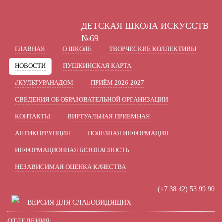
A
A
A
В
Шрифт:
Цвет:
Вкл
Ц
Ц
Ц
Ц
ДЕТСКАЯ ШКОЛА ИСКУССТВ
Включить изображения
В
Графика:
№69
ГЛАВНАЯ
О ШКОЛЕ
ТВОРЧЕСКИЕ КОЛЛЕКТИВЫ
Одинарный
Полуторный
Интервал:
НОВОСТИ
ПУШКИНСКАЯ КАРТА
Стандартный
Средний
Разрядка:
#КУЛЬТУРАНАДОМ
ПРИЁМ 2026-2027
СВЕДЕНИЯ ОБ ОБРАЗОВАТЕЛЬНОЙ ОРГАНИЗАЦИИ
Без засечек
С засечками
Гарнитура:
КОНТАКТЫ
ВИРТУАЛЬНАЯ ПРИЕМНАЯ
АНТИКОРРУПЦИЯ
ПОЛЕЗНАЯ ИНФОРМАЦИЯ
ИНФОРМАЦИОННАЯ БЕЗОПАСНОСТЬ
НЕЗАВИСИМАЯ ОЦЕНКА КАЧЕСТВА
(+7 38 42) 53 99 90
ВЕРСИЯ ДЛЯ СЛАБОВИДЯЩИХ
ОТДЕЛЕНИЯ: