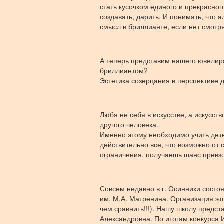
стать кусочком единого и прекрасног
создавать, дарить. И понимать, что 
смысл в бриллианте, если нет смотр
А теперь представим нашего ювелира
бриллиантом?
Эстетика созерцания в перспективе д
Любя не себя в искусстве, а искусст
другого человека.
Именно этому необходимо учить дете
действительно все, что возможно от
ограничения, получаешь шанс превзо
Совсем недавно в г. Осинники состо
им. М.А. Матренина. Организация это
чем сравнить!!!). Нашу школу предс
Александровна. По итогам конкурса 