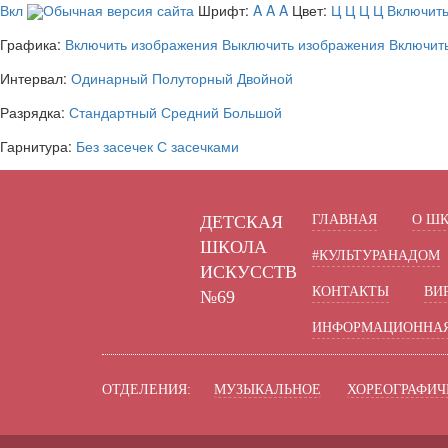
Вкл
Обычная версия сайта
Шрифт:
A
A
A
Цвет:
Ц
Ц
Ц
Ц
Включить
Графика:
Включить изображения
Выключить изображения
Включит
Интервал:
Одинарный
Полуторный
Двойной
Разрядка:
Стандартный
Средний
Большой
Гарнитура:
Без засечек
С засечками
ДЕТСКАЯ
ГЛАВНАЯ
О Ш
ШКОЛА
#КУЛЬТУРАНАДОМ
ИСКУССТВ
КОНТАКТЫ
ВИ
№69
ИНФОРМАЦИОННАЯ
ОТДЕЛЕНИЯ:
МУЗЫКАЛЬНОЕ
ХОРЕОГРАФИЧ