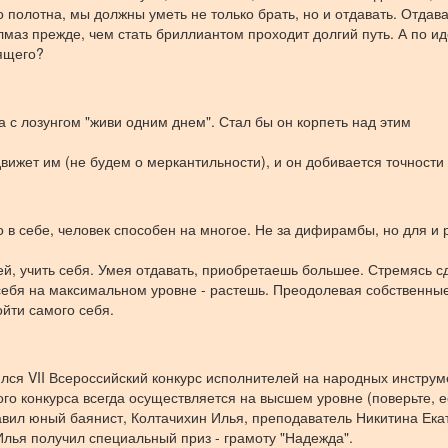
о полотна, мы должны уметь не только брать, но и отдавать. Отдава
алмаз прежде, чем стать бриллиантом проходит долгий путь. А по ид
ящего?
 с лозунгом "живи одним днем". Стал бы он корпеть над этим
вижет им (не будем о меркантильности), и он добивается точности
во в себе, человек способен на многое. Не за дифирамбы, но для и 
й, учить себя. Умея отдавать, приобретаешь большее. Стремясь с
 себя на максимальном уровне - растешь. Преодолевая собственны
йти самого себя.
ялся VII Всероссийский конкурс исполнителей на народных инструм
го конкурса всегда осуществляется на высшем уровне (поверьте, е
тавил юный баянист, Колтачихин Илья, преподаватель Никитина Ека
Илья получил специальный приз - грамоту "Надежда".