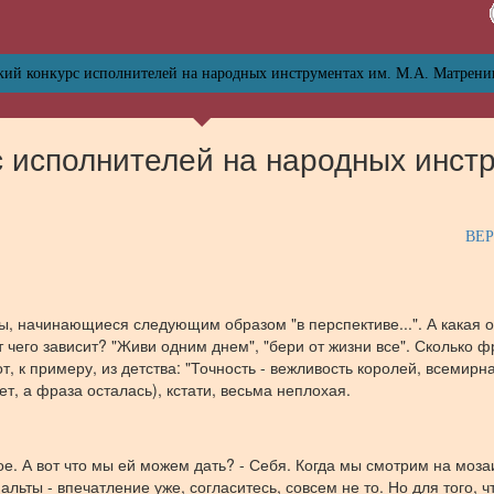
кий конкурс исполнителей на народных инструментах им. М.А. Матрени
с исполнителей на народных инстр
ВЕ
ы, начинающиеся следующим образом "в перспективе...". А какая о
т чего зависит? "Живи одним днем", "бери от жизни все". Сколько ф
т, к примеру, из детства: "Точность - вежливость королей, всемирн
ет, а фраза осталась), кстати, весьма неплохая.
ое. А вот что мы ей можем дать? - Себя. Когда мы смотрим на моза
альты - впечатление уже, согласитесь, совсем не то. Но для того, 