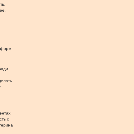
ть,
ее,
 форм.
ради
делать
е
ентах
сть с
терина