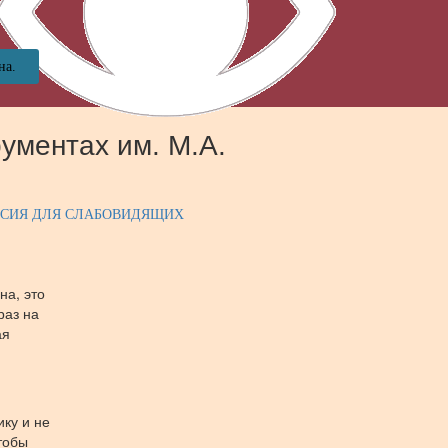
на.
ументах им. М.А.
РСИЯ ДЛЯ СЛАБОВИДЯЩИХ
на, это
раз на
ая
ику и не
чтобы