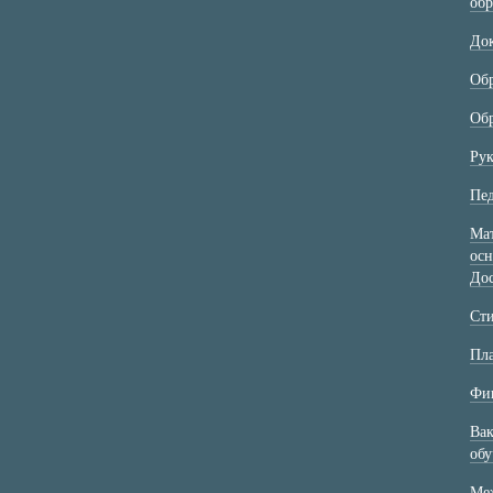
обр
До
Об
Обр
Рук
Пед
Мат
осн
Дос
Ст
Пла
Фин
Вак
об
Меж