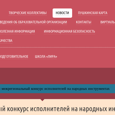
Включить озвучку
Дополните
Ц
Ц
Ц
Ц
ТВОРЧЕСКИЕ КОЛЛЕКТИВЫ
НОВОСТИ
ПУШКИНСКАЯ КАРТА
ажения
Включить видео
Вык
ВЕДЕНИЯ ОБ ОБРАЗОВАТЕЛЬНОЙ ОРГАНИЗАЦИИ
КОНТАКТЫ
ВИРТУАЛЬ
Полуторный
Двойной
ПОЛЕЗНАЯ ИНФОРМАЦИЯ
ИНФОРМАЦИОННАЯ БЕЗОПАСНОСТЬ
Средний
Большой
КАЧЕСТВА
С засечками
ПОДГОТОВИТЕЛЬНОЕ
ШКОЛА «ЛИРА»
й межрегиональный конкурс исполнителей на народных инструментах
ый конкурс исполнителей на народных и