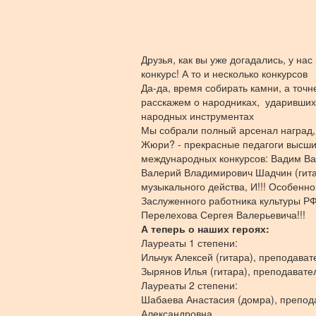
Друзья, как вы уже догадались, у нас
конкурс! А то и несколько конкурсов
Да-да, время собирать камни, а точн
расскажем о народниках, ударивших в
народных инструментах
Мы собрали полный арсенал наград, 
Жюри? - прекрасные педагоги высши
международных конкурсов: Вадим Ва
Валерий Владимирович Шадчин (гитар
музыкального действа, И!!! Особенно
Заслуженного работника культуры Р
Перелехова Сергея Валерьевича!!!
А теперь о наших героях:
Лауреаты 1 степени:
Ильчук Алексей (гитара), преподава
Зырянов Илья (гитара), преподавате
Лауреаты 2 степени:
Шабаева Анастасия (домра), препод
Александровна,