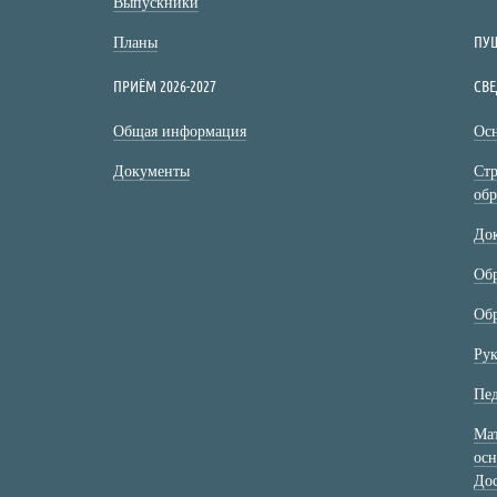
Выпускники
ПУ
Планы
ПРИЁМ 2026-2027
СВЕ
Общая информация
Осн
Документы
Стр
обр
До
Об
Обр
Рук
Пед
Мат
осн
Дос