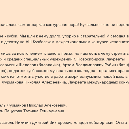
 началась самая жаркая конкурсная пора! Буквально - что ни неделя
ее - кубки. Мы шли к нему долго, упорно и старательно! И сегодня 
 десятку на VIII Кузбасском
межрегиональном конкурсе исполните
лишь за исключением главного приза, но нам есть к чему стремить
х и средних специальных учреждений г. Новосибирска, лауреаты
лерьевич Шелепов (балалайка), Артем Владимирович Рубин (баян)
а), педагоги кузбасского музыкального колледжа - организатора с
 хочется отметить участие в работе жюри выпускника нашей школы,
Ф Фурманова Николая Алексеевича, Лауреата международных конк
тель Фурманов Николай Алексеевич,
ль Пацукова Татьяна Геннадьевна,
аватель Никитин Дмитрий Викторович, концертмейстер Есип Ольга