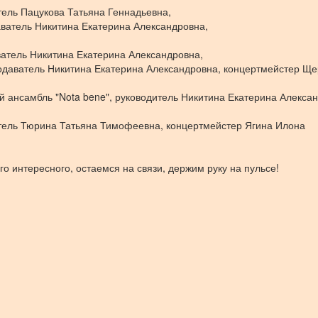
ель Пацукова Татьяна Геннадьевна,
аватель Никитина Екатерина Александровна,
ватель Никитина Екатерина Александровна,
подаватель Никитина Екатерина Александровна, концертмейстер Щ
 ансамбль "Nota bene", руководитель Никитина Екатерина Алексан
тель Тюрина Татьяна Тимофеевна, концертмейстер Ягина Илона
 интересного, остаемся на связи, держим руку на пульсе!