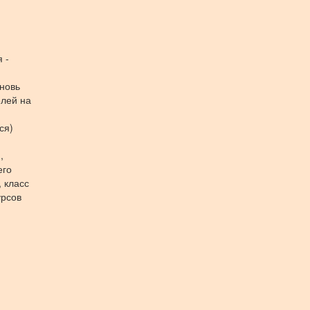
 -
вновь
лей на
ся)
,
его
 класс
урсов