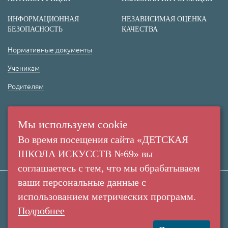
ИНФОРМАЦИОННАЯ
НЕЗАВИСИМАЯ ОЦЕНКА
БЕЗОПАСНОСТЬ
КАЧЕСТВА
Нормативные документы
Ученикам
Родителям
(+7 38 42) 53 67 22
(+7 38 42) 53 99 90
Мы используем cookie
Россия,
Во время посещения сайта «ДЕТСКАЯ
г. Кемерово,
ШКОЛА ИСКУССТВ №69» вы
пр. Ленина, 137/2
соглашаетесь с тем, что мы обрабатываем
ваши персональные данные с
использованием метрических программ.
Все права защищены. Использование
Создание сайта:
материалов сайта согласуется с
Подробнее
«Пятое измерение»
администрацией учреждения.
2016
МАУДО "Детская Школа Искусств №69" ©