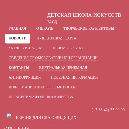
A
A
A
В
Шрифт:
Цвет:
Вкл
Ц
Ц
Ц
Ц
ДЕТСКАЯ ШКОЛА ИСКУССТВ
Включить изображения
В
Графика:
№69
ГЛАВНАЯ
О ШКОЛЕ
ТВОРЧЕСКИЕ КОЛЛЕКТИВЫ
Одинарный
Полуторный
Интервал:
НОВОСТИ
ПУШКИНСКАЯ КАРТА
Стандартный
Средний
Разрядка:
#КУЛЬТУРАНАДОМ
ПРИЁМ 2026-2027
СВЕДЕНИЯ ОБ ОБРАЗОВАТЕЛЬНОЙ ОРГАНИЗАЦИИ
Без засечек
С засечками
Гарнитура:
КОНТАКТЫ
ВИРТУАЛЬНАЯ ПРИЕМНАЯ
АНТИКОРРУПЦИЯ
ПОЛЕЗНАЯ ИНФОРМАЦИЯ
ИНФОРМАЦИОННАЯ БЕЗОПАСНОСТЬ
НЕЗАВИСИМАЯ ОЦЕНКА КАЧЕСТВА
(+7 38 42) 53 99 90
ВЕРСИЯ ДЛЯ СЛАБОВИДЯЩИХ
ОТДЕЛЕНИЯ: