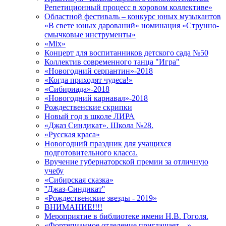
Репетиционный процесс в хоровом коллективе»
Областной фестиваль – конкурс юных музыкантов
«В свете юных дарований» номинация «Струнно-
смычковые инструменты»
«Mix»
Концерт для воспитанников детского сада №50
Коллектив современного танца "Игра"
«Новогодний серпантин»-2018
«Когда приходят чудеса!»
«Сибириада»-2018
«Новогодний карнавал»-2018
Рождественские скрипки
Новый год в школе ЛИРА
«Джаз Синдикат». Школа №28.
«Русская краса»
Новогодний праздник для учащихся
подготовительного класса.
Вручение губернаторской премии за отличную
учебу
«Сибирская сказка»
''Джаз-Синдикат''
«Рождественские звезды - 2019»
ВНИМАНИЕ!!!!
Мероприятие в библиотеке имени Н.В. Гоголя.
«Фортепианное отделение приглашает…»