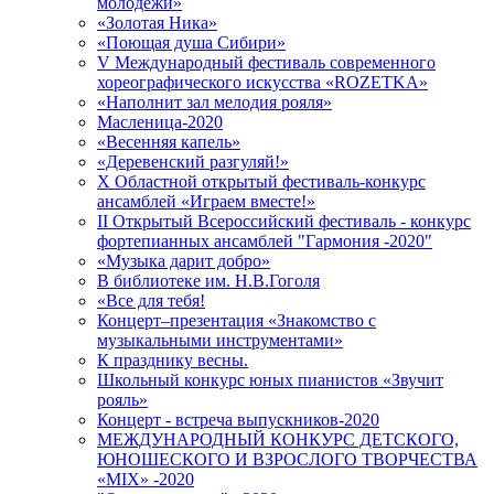
молодежи»
«Золотая Ника»
«Поющая душа Сибири»
V Международный фестиваль современного
хореографического искусства «ROZETKA»
«Наполнит зал мелодия рояля»
Масленица-2020
«Весенняя капель»
«Деревенский разгуляй!»
X Областной открытый фестиваль-конкурс
ансамблей «Играем вместе!»
II Открытый Всероссийский фестиваль - конкурс
фортепианных ансамблей "Гармония -2020"
«Музыка дарит добро»
В библиотеке им. Н.В.Гоголя
«Все для тебя!
Концерт–презентация «Знакомство с
музыкальными инструментами»
К празднику весны.
Школьный конкурс юных пианистов «Звучит
рояль»
Концерт - встреча выпускников-2020
МЕЖДУНАРОДНЫЙ КОНКУРС ДЕТСКОГО,
ЮНОШЕСКОГО И ВЗРОСЛОГО ТВОРЧЕСТВА
«MIX» -2020