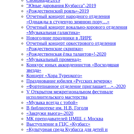
Сибириада-2019
"Юные дарования Кузбасса"-2019
«Рождественский рояль»-2019
Отчетный концерт народного отделения
«Однажды в студеную зимнюю пору…»
Отчетный концерт вокально-хорового отделения
«Музыкальная галактика»
Новогодние праздники в ЛИРЕ
Отчетный концерт оркестрового отделения
«Рождественские скрипки»
«Рождественская ёлка талантов»!-2020
«Музыкальный променад»
Конкурс юных аккордеонистов «Восходящая
звезда»
Концерт «Хора Турецкого»
Празднование юбилея «Русских вечерок»
«Фортепианное отделение приглашает…».-2020
V Открытом межрегиональном фестивале
исполнительского мастерства
«Музыка всегда с тобой»
В библиотеке им. Н.В. Гоголя
«Закружи вьюга»-2020
МК преподавателей ЦМШ. г. Москва
Выступление в ГЦС «Кузбасс»
«Культурная среда Кузбасса для детей и