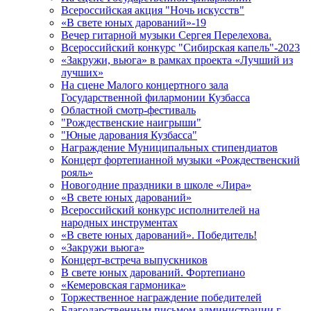
Всероссийская акция "Ночь искусств"
«В свете юных дарований»-19
Вечер гитарной музыки Сергея Перелехова.
Всероссийский конкурс "Сибирская капель"-2023
«Закружи, вьюга» в рамках проекта «Лучший из
лучших»
На сцене Малого концертного зала
Государственной филармонии Кузбасса
Областной смотр-фестиваль
"Рождественские наигрыши"
"Юные дарования Кузбасса"
Награждение Муниципальных стипендиатов
Концерт фортепианной музыки «Рождественский
рояль»
Новогодние праздники в школе «Лира»
«В свете юных дарований»
Всероссийский конкурс исполнителей на
народных инструментах
«В свете юных дарований». Победитель!
«Закружи вьюга»
Концерт-встреча выпускников
В свете юных дарований. Фортепиано
«Кемеровская гармоника»
Торжественное награждение победителей
Благодарственным письмом администрации г.