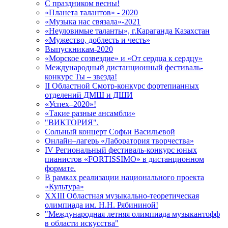
C праздником весны!
«Планета талантов» - 2020
«Музыка нас связала»-2021
«Неуловимые таланты», г.Караганда Казахстан
«Мужество, доблесть и честь»
Выпускникам-2020
«Морское созвездие» и «От сердца к сердцу»
Международный дистанционный фестиваль-
конкурс Ты – звезда!
II Областной Смотр-конкурс фортепианных
отделений ДМШ и ДШИ
«Успех–2020»!
«Такие разные ансамбли»
"ВИКТОРИЯ".
Сольный концерт Софьи Васильевой
Онлайн–лагерь «Лаборатория творчества»
IV Региональный фестиваль-конкурс юных
пианистов «FORTISSIMO» в дистанционном
формате.
В рамках реализации национального проекта
«Культура»
XXIII Областная музыкально-теоретическая
олимпиада им. Н.Н. Рябининой!
"Международная летняя олимпиада музыкантофф
в области искусства"