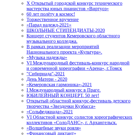
X Открытый городской конкурс технического
мастерства юных пианистов «Виртуоз»
60 лет полёту в космос!
Торжественное вручение
«Парад надежд-2021»
ШКОЛЬНЫЕ СТИПЕНДИАТЫ-2020
Концерт студентов Кемеровского областного
музыкального колледжа.
В рамках реализации мероприятий
Национального проекта «Культура».
«Музыка надежды»
VI Международный фестиваль-конкурс народной
и современной хореографии «Арена», г.Томск
"Сибириада"-2021
День Матери - 2020
«Кемеровская гармоника»-2021
I Международный конкурс в Праге.
ЮБИЛЕЙНЫЙ КОНЦЕРТ. 50 лет!
Открытый областной конкурс-фестиваль детского
творчества «Звездочки Кузбасса»
«Сольфеджиада»-2021
VI Областной конкурс солистов хореографических
коллективов «СолоДАНС», г. Архангельск.
«Волшебные звуки рояля»
«Финансовый диктант»