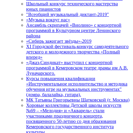
Школьный конкурс технического мастерства
юных пианистов
"Всеобщий музыкальный диктант-2019"
«Музыка вокруг нас»
Ансамбль скрипачей «Виолино» с концертной
программой в Культурном центре Ленинского
района
«Сибирь зажигает звёзды»-2019
XI Городской фестиваль-конкурс самодеятельного
детского и молодежного творчества «Полный
вперед»
«Джаз-Синдикат» выступил с концертной
программой в Кемеровском театре драмы им А.В.
Луначарского.
Курсы повышения квалификации
«Инструментальное исполнительство и методика
обучения игре на музыкальных инструментах"
(домра, балалайка, гитара).
МК Татьяны Григорьевны Шатковской (г. Москва)
Хоровые коллективы Детской школы искусств
№69 – «Мелодия» и «Акварель» стали
участниками праздничного концерта,
посвященного 50-летию со дня образования
Кемеровского государственного института
культуры.