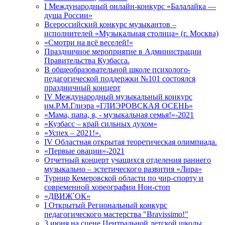
I Международный онлайн-конкурс «Балалайка —
душа России»
Всероссийский конкурс музыкантов –
исполнителей «Музыкальная столица» (г. Москва)
«Смотри на всё веселей!»
Праздничное мероприятие в Администрации
Правительства Кузбасса.
В общеобразовательной школе психолого-
педагогической поддержки №101 состоялся
праздничный концерт
IV Международный музыкальный конкурс
им.Р.М.Глиэра «ГЛИЭРОВСКАЯ ОСЕНЬ»
«Мама, папа, я, - музыкальная семья!»-2021
«Кузбасс – край сильных духом»
«Успех – 2021!».
IV Областная открытая теоретическая олимпиада.
«Первые овации»-2021
Отчетный концерт учащихся отделения раннего
музыкально – эстетического развития «Лира»
Турнир Кемеровской области по чир-спорту и
современной хореографии Нон-стоп
«ДВИЖ`ОК»
I Открытый Региональный конкурс
педагогического мастерства "Bravissimo!"
3 июня на сцене Центральной детской школы