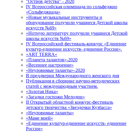
"Остров детства" - 2020
IV Всероссийская олимпиада по сольфеджио
«Сольфеджиада»
«Новые музыкальные инструменты и
оборудование получили учащиеся Детской школы
искусств №69»
«Нотную литературу получили учащиеся Детской
школы искусств №69»
IV Всероссийский фестиваль-конкурс «Единение
культур-единение искусств- единение России».
«ART TERRA»
«Планета талантов»-2020
«Весеннее настроение»
«Неуловимые таланты»-2020
В преддверии Международного женского дня
Публикация в сборнике научно-методических
статей с международным участием.
«Золотая Ника»
«Загадки госпожи Мелодии»
II Открытый областной конкурс-фестиваль
детского творчества «Звездочки Кузбасса»
«Неуловимые таланты»
«Маме моей»
«Единение культур-единение искусств- единение
России»