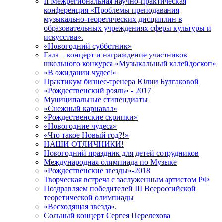
II Межрегиональная научно-практическая
конференция «Проблемы преподавания
музыкально-теоретических дисциплин в
образовательных учреждениях сферы культуры и
искусства».
«Новогодний субботник»
Гала – концерт и награждение участников
школьного конкурса «Музыкальный калейдоскоп»
«В ожидании чудес!»
Практикум бизнес-тренера Юлии Булгаковой
«Рождественский рояль» - 2017
Муниципальные стипендиаты
«Снежный карнавал»
«Рождественские скрипки»
«Новогодние чудеса»
«Что такое Новый год?!»
НАШИ ОТЛИЧНИКИ!
Новогодний праздник для детей сотрудников
Международная олимпиада по Музыке
«Рождественские звезды»-2018
Творческая встреча с заслуженным артистом РФ
Поздравляем победителей III Всероссийской
теоретической олимпиады
«Восходящая звезда».
Сольный концерт Сергея Перелехова