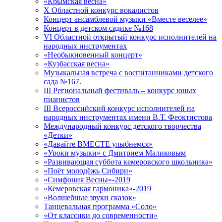
«Крымская весна»
X Областной конкурс вокалистов
Концерт ансамблевой музыки «Вместе веселее»
Концерт в детском садике №168
VI Областной открытый конкурс исполнителей на
народных инструментах
«Необыкновенный концерт»
«Кузбасская весна»
Музыкальная встреча с воспитанниками детского
сада №167.
III Региональный фестиваль – конкурс юных
пианистов
III Всероссийский конкурс исполнителей на
народных инструментах имени В.Т. Феоктистова
Международный конкурс детского творчества
«Детки»
«Давайте ВМЕСТЕ улыбнемся»
«Уроки музыки» с Дмитрием Маликовым
«Развивающая суббота кемеровского школьника»
«Поёт молодёжь Сибири»
«Симфония Весны»-2019
«Кемеровская гармоника»-2019
«Волшебные звуки сказок»
Танцевальная программа «Соло»
«От классики до современности»