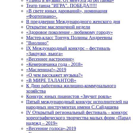
«Танец в музыке. От менуэта до регтайма»
Театр танца "ИГРА". ПОБЕДА!!!!!
«В свете юных дарований», номинация
«Фортепиано».
В преддверии Международного женского дня
Открытие масленичной недели
«Здоровое поколение - любимому городу»
Мастер-класс Тончук Полины Андреевны
"Виолино"
IX Международный конкурс – фестиваль
«Закружи, вьюга»
«Весеннее настроение»
«Кемеровчанка года - 2018»
«Масленица!»-2019
«О чем расскажет музыка?»
«В МИРЕ ТАЛАНТОВ»
К Дню работника жилищно-коммунального
хозяйства
Конкурс юных пианистов «Звучит рояль»
Пятый международный конкурс исполнителей на
народных инструментах имени С.Сайдашева
IV Открытый региональный фестиваль – конкурс
хореографического творчества малых форм «Парад
надежд – 2019»
«Весенние голоса»-2019