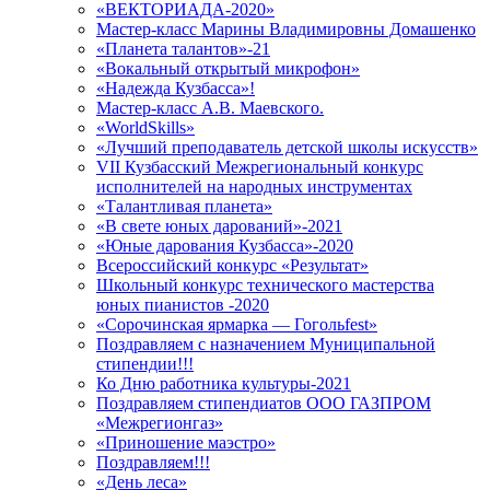
«ВЕКТОРИАДА-2020»
Мастер-класс Марины Владимировны Домашенко
«Планета талантов»-21
«Вокальный открытый микрофон»
«Надежда Кузбасса»!
Мастер-класс А.В. Маевского.
«WorldSkills»
«Лучший преподаватель детской школы искусств»
VII Кузбасский Межрегиональный конкурс
исполнителей на народных инструментах
«Талантливая планета»
«В свете юных дарований»-2021
«Юные дарования Кузбасса»-2020
Всероссийский конкурс «Результат»
Школьный конкурс технического мастерства
юных пианистов -2020
«Сорочинская ярмарка — Гогольfest»
Поздравляем с назначением Муниципальной
стипендии!!!
Ко Дню работника культуры-2021
Поздравляем стипендиатов ООО ГАЗПРОМ
«Межрегионгаз»
«Приношение маэстро»
Поздравляем!!!
«День леса»