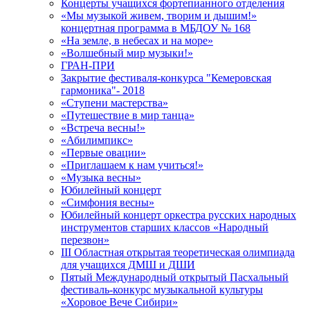
Концерты учащихся фортепианного отделения
«Мы музыкой живем, творим и дышим!»
концертная программа в МБДОУ № 168
«На земле, в небесах и на море»
«Волшебный мир музыки!»
ГРАН-ПРИ
Закрытие фестиваля-конкурса "Кемеровская
гармоника"- 2018
«Ступени мастерства»
«Путешествие в мир танца»
«Встреча весны!»
«Абилимпикс»
«Первые овации»
«Приглашаем к нам учиться!»
«Музыка весны»
Юбилейный концерт
«Симфония весны»
Юбилейный концерт оркестра русских народных
инструментов старших классов «Народный
перезвон»
III Областная открытая теоретическая олимпиада
для учащихся ДМШ и ДШИ
Пятый Международный открытый Пасхальный
фестиваль-конкурс музыкальной культуры
«Хоровое Вече Сибири»