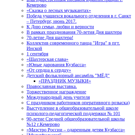
Кемерово
«Сказка о лесных музыкантах»
Победа учащихся вокального отделения в г. Санкт
– Петербург, июнь 2017.
К Дню семьи, любви и верности
В рамках празднования 70-летия Дня шахтера
70-летие Дня шахтера!
Коллектив современного танца "Игра" в пгт.
Инской
1 сентября
«Шахтерская слава»
«Юные дарования Кузбасса»
«От сердца к сердцу»
Детский фольклорный ансамбль "МЁД"
«ПРАЗДНИК МУЗЫКИ»
Православная выставка.
Торжественное награждение
Международный день учителя
С праздником работников оперативного розыска)
Выступление в общеобразовательной школе
психолого-педагогической поддержки № 101
90-летие Средней общеобразовательной школы
№12 г.Кемерово
«Маэстро России – одаренным детям Кузбасса»