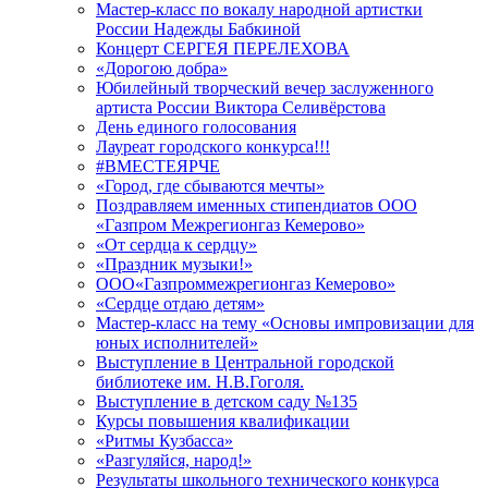
Мастер-класс по вокалу народной артистки
России Надежды Бабкиной
Концерт СЕРГЕЯ ПЕРЕЛЕХОВА
«Дорогою добра»
Юбилейный творческий вечер заслуженного
артиста России Виктора Селивёрстова
День единого голосования
Лауреат городского конкурса!!!
#ВМЕСТЕЯРЧЕ
«Город, где сбываются мечты»
Поздравляем именных стипендиатов ООО
«Газпром Межрегионгаз Кемерово»
«От сердца к сердцу»
«Праздник музыки!»
ООО«Газпроммежрегионгаз Кемерово»
«Сердце отдаю детям»
Мастер-класс на тему «Основы импровизации для
юных исполнителей»
Выступление в Центральной городской
библиотеке им. Н.В.Гоголя.
Выступление в детском саду №135
Курсы повышения квалификации
«Ритмы Кузбасса»
«Разгуляйся, народ!»
Результаты школьного технического конкурса