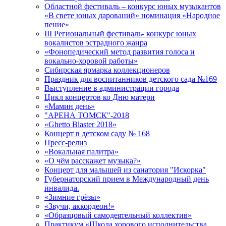
Областной фестиваль – конкурс юных музыкантов
«В свете юных дарований» номинация «Народное
пение»
III Региональный фестиваль- конкурс юных
вокалистов эстрадного жанра
«Фонопедический метод развития голоса и
вокально-хоровой работы»
Сибирская ярмарка коллекционеров
Праздник для воспитанников детского сада №169
Выступление в администрации города
Цикл концертов ко Дню матери
«Мамин день»
"АРЕНА ТОМСК"-2018
«Ghetto Blaster 2018»
Концерт в детском саду № 168
Пресс-релиз
«Вокальная палитра»
«О чём расскажет музыка?»
Концерт для малышей из санатория "Искорка"
Губернаторский прием в Международный день
инвалида.
«Зимние грёзы»
«Звучи, аккордеон!»
«Образцовый самодеятельный коллектив»
Практикум «Школа хорового исполнительства.