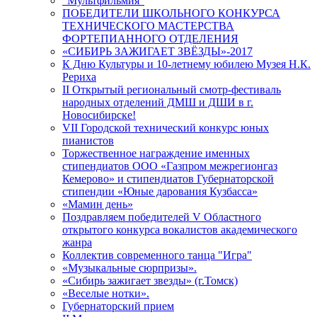
"Мультфильмия"
ПОБЕДИТЕЛИ ШКОЛЬНОГО КОНКУРСА
ТЕХНИЧЕСКОГО МАСТЕРСТВА
ФОРТЕПИАННОГО ОТДЕЛЕНИЯ
«СИБИРЬ ЗАЖИГАЕТ ЗВЁЗДЫ»-2017
К Дню Культуры и 10-летнему юбилею Музея Н.К.
Рериха
II Открытый региональный смотр-фестиваль
народных отделений ДМШ и ДШИ в г.
Новосибирске!
VII Городской технический конкурс юных
пианистов
Торжественное награждение именных
стипендиатов ООО «Газпром межрегионгаз
Кемерово» и стипендиатов Губернаторской
стипендии «Юные дарования Кузбасса»
«Мамин день»
Поздравляем победителей V Областного
открытого конкурса вокалистов академического
жанра
Коллектив современного танца "Игра"
«Музыкальные сюрпризы».
«Сибирь зажигает звезды» (г.Томск)
«Веселые нотки».
Губернаторский прием