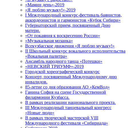
«Мамин день»-2019
«Я люблю музыку!»-2019
I Международный конкурс-фестиваль баянистов,
аккордеонистов и гармонистов «Кубок Сибири»
Губернаторский прием, посвященный Дню
матери.
«От покаяния к воскресению России»
«Музыкальная мозаика»
Всекузбасское движения «Я люблю музыку!»
II Школьный конкурс вокального исполнительства
«Вокальная палитра»
Ансамбль народного танца «Потешки»
«НЕВСКИЙ ТРИУМФ»-2019
Городской хореографический конкурс
Концерт, посвященный Международному дню
инвалидов.
85-летие со дня образования АО «КемВод»
Ганина София на сцене Государственной
филармонии Кузбасса.
В рамках реализации национального проекта.
III Международный танцевальный конгресс
«Новые люди»
В рамках творческой мастерской VIII
Международного фестиваля «Сибириада»