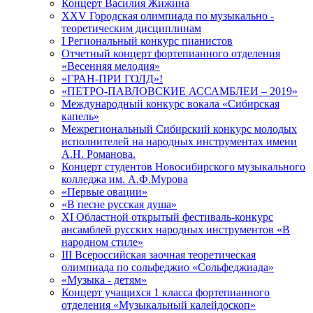
Концерт Василия Жижина
ХХV Городская олимпиада по музыкально -
теоретическим дисциплинам
I Региональный конкурс пианистов
Отчетный концерт фортепианного отделения
«Весенняя мелодия»
«ГРАН-ПРИ ГОЛД»!
«ПЕТРО-ПАВЛОВСКИЕ АССАМБЛЕИ – 2019»
Международный конкурс вокала «Сибирская
капель»
Межрегиональный Сибирский конкурс молодых
исполнителей на народных инструментах имени
А.Н. Романова.
Концерт студентов Новосибирского музыкального
колледжа им. А.Ф.Мурова
«Первые овации»
«В песне русская душа»
XI Областной открытый фестиваль-конкурс
ансамблей русских народных инструментов «В
народном стиле»
III Всероссийская заочная теоретическая
олимпиада по сольфеджио «Сольфеджиада»
«Музыка - детям»
Концерт учащихся 1 класса фортепианного
отделения «Музыкальный калейдоскоп»