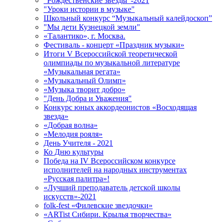
"Рождественские звёзды"-2021
"Уроки истории в музыке"
Школьный конкурс “Музыкальный калейдоскоп”
"Мы дети Кузнецкой земли"
«Талантико», г. Москва.
Фестиваль - концерт «Праздник музыки»
Итоги V Всероссийской теоретической
олимпиады по музыкальной литературе
«Музыкальная регата»
«Музыкальный Олимп»
«Музыка творит добро»
"День Добра и Уважения"
Конкурс юных аккордеонистов «Восходящая
звезда»
«Добрая волна»
«Мелодия рояля»
День Учителя - 2021
Ко Дню культуры
Победа на IV Всероссийском конкурсе
исполнителей на народных инструментах
«Русская палитра»!
«Лучший преподаватель детской школы
искусств»-2021
folk-fest «Филевские звездочки»
«ARTist Сибири. Крылья творчества»