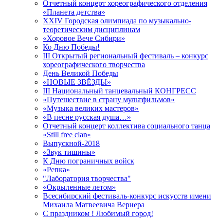
Отчетный концерт хореографического отделения
«Планета детства»
XXIV Городская олимпиада по музыкально-
теоретическим дисциплинам
«Хоровое Вече Сибири»
Ко Дню Победы!
III Открытый региональный фестиваль – конкурс
хореографического творчества
День Великой Победы
«НОВЫЕ ЗВЁЗДЫ»
III Национальный танцевальный КОНГРЕСС
«Путешествие в страну мультфильмов»
«Музыка великих мастеров»
«В песне русская душа…»
Отчетный концерт коллектива социального танца
«Still free clan»
Выпускной-2018
«Звук тишины»
К Дню пограничных войск
«Репка»
"Лаборатория творчества"
«Окрыленные летом»
Всесибирский фестиваль-конкурс искусств имени
Михаила Матвеевича Вернера
С праздником ! Любимый город!