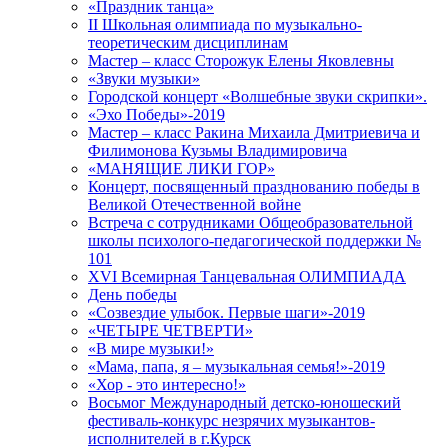
«Праздник танца»
II Школьная олимпиада по музыкально-
теоретическим дисциплинам
Мастер – класс Сторожук Елены Яковлевны
«Звуки музыки»
Городской концерт «Волшебные звуки скрипки».
«Эхо Победы»-2019
Мастер – класс Ракина Михаила Дмитриевича и
Филимонова Кузьмы Владимировича
«МАНЯЩИЕ ЛИКИ ГОР»
Концерт, посвященный празднованию победы в
Великой Отечественной войне
Встреча с сотрудниками Общеобразовательной
школы психолого-педагогической поддержки №
101
XVI Всемирная Танцевальная ОЛИМПИАДА
День победы
«Созвездие улыбок. Первые шаги»-2019
«ЧЕТЫРЕ ЧЕТВЕРТИ»
«В мире музыки!»
«Мама, папа, я – музыкальная семья!»-2019
«Хор - это интересно!»
Восьмог Международный детско-юношеский
фестиваль-конкурс незрячих музыкантов-
исполнителей в г.Курск