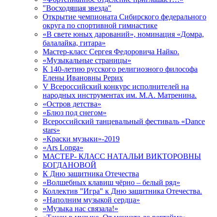
"Восходящая звезда"
Открытие чемпионата Сибирского федерального
округа по спортивной гимнастике
«В свете юных дарований», номинация «Домра,
балалайка, гитара»
Мастер-класс Сергея Федоровича Найко.
«Музыкальные страницы»
К 140-летию русского религиозного философа
Елены Ивановны Рерих
V Всероссийский конкурс исполнителей на
народных инструментах им. М.А. Матренина.
«Остров детства»
«Блюз под снегом»
Всероссийский танцевальный фестиваль «Dance
stars»
«Краски музыки»-2019
«Ars Longa»
МАСТЕР- КЛАСС НАТАЛЬИ ВИКТОРОВНЫ
БОГДАНОВОЙ
К Дню защитника Отечества
«Волшебных клавиш чёрно – белый ряд»
Коллектив "Игра" к Дню защитника Отечества.
«Наполним музыкой сердца»
«Музыка нас связала!»