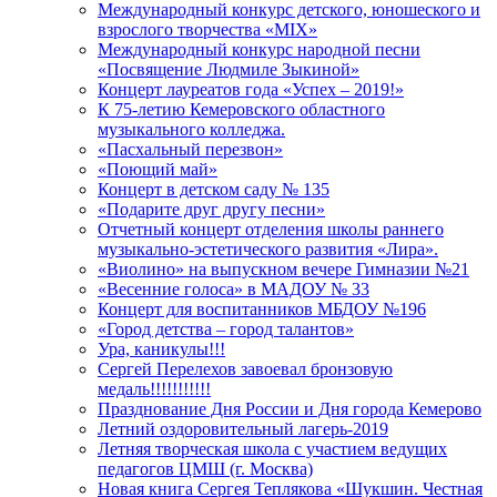
Международный конкурс детского, юношеского и
взрослого творчества «MIX»
Международный конкурс народной песни
«Посвящение Людмиле Зыкиной»
Концерт лауреатов года «Успех – 2019!»
К 75-летию Кемеровского областного
музыкального колледжа.
«Пасхальный перезвон»
«Поющий май»
Концерт в детском саду № 135
«Подарите друг другу песни»
Отчетный концерт отделения школы раннего
музыкально-эстетического развития «Лира».
«Виолино» на выпускном вечере Гимназии №21
«Весенние голоса» в МАДОУ № 33
Концерт для воспитанников МБДОУ №196
«Город детства – город талантов»
Ура, каникулы!!!
Сергей Перелехов завоевал бронзовую
медаль!!!!!!!!!!!
Празднование Дня России и Дня города Кемерово
Летний оздоровительный лагерь-2019
Летняя творческая школа с участием ведущих
педагогов ЦМШ (г. Москва)
Новая книга Сергея Теплякова «Шукшин. Честная