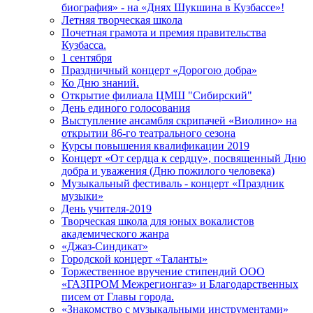
биография» - на «Днях Шукшина в Кузбассе»!
Летняя творческая школа
Почетная грамота и премия правительства
Кузбасса.
1 сентября
Праздничный концерт «Дорогою добра»
Ко Дню знаний.
Открытие филиала ЦМШ "Сибирский"
День единого голосования
Выступление ансамбля скрипачей «Виолино» на
открытии 86-го театрального сезона
Курсы повышения квалификации 2019
Концерт «От сердца к сердцу», посвященный Дню
добра и уважения (Дню пожилого человека)
Музыкальный фестиваль - концерт «Праздник
музыки»
День учителя-2019
Творческая школа для юных вокалистов
академического жанра
«Джаз-Синдикат»
Городской концерт «Таланты»
Торжественное вручение стипендий ООО
«ГАЗПРОМ Межрегионгаз» и Благодарственных
писем от Главы города.
«Знакомство с музыкальными инструментами»