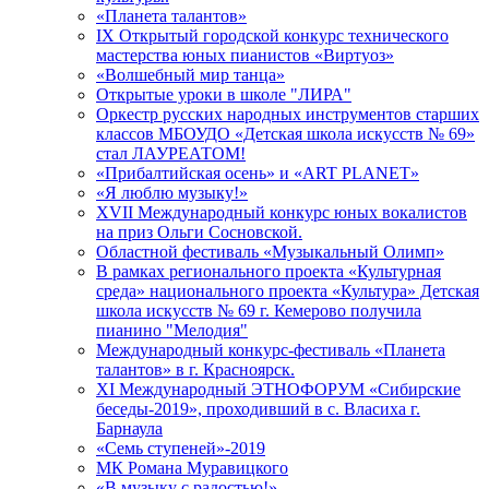
«Планета талантов»
IX Открытый городской конкурс технического
мастерства юных пианистов «Виртуоз»
«Волшебный мир танца»
Открытые уроки в школе "ЛИРА"
Оркестр русских народных инструментов старших
классов МБОУДО «Детская школа искусств № 69»
стал ЛАУРЕАТОМ!
«Прибалтийская осень» и «ART PLANET»
«Я люблю музыку!»
XVII Международный конкурс юных вокалистов
на приз Ольги Сосновской.
Областной фестиваль «Музыкальный Олимп»
В рамках регионального проекта «Культурная
среда» национального проекта «Культура» Детская
школа искусств № 69 г. Кемерово получила
пианино "Мелодия"
Международный конкурс-фестиваль «Планета
талантов» в г. Красноярск.
XI Международный ЭТНОФОРУМ «Сибирские
беседы-2019», проходивший в с. Власиха г.
Барнаула
«Семь ступеней»-2019
МК Романа Муравицкого
«В музыку с радостью!»