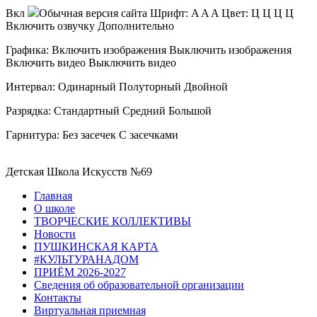
Вкл
Обычная версия сайта
Шрифт:
A
A
A
Цвет:
Ц
Ц
Ц
Ц
Включить озвучку
Дополнительно
Графика:
Включить изображения
Выключить изображения
Включить видео
Выключить видео
Интервал:
Одинарный
Полуторный
Двойной
Разрядка:
Стандартный
Средний
Большой
Гарнитура:
Без засечек
С засечками
Детская Школа Искусств №69
Главная
О школе
ТВОРЧЕСКИЕ КОЛЛЕКТИВЫ
Новости
ПУШКИНСКАЯ КАРТА
#КУЛЬТУРАНАДОМ
ПРИЁМ 2026-2027
Сведения об образовательной организации
Контакты
Виртуальная приемная