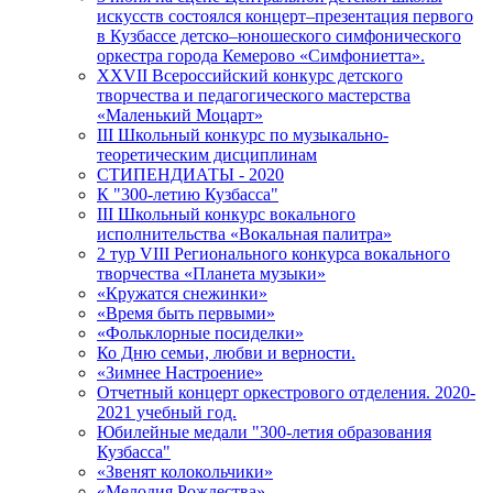
искусств состоялся концерт–презентация первого
в Кузбассе детско–юношеского симфонического
оркестра города Кемерово «Симфониетта».
XXVII Всероссийский конкурс детского
творчества и педагогического мастерства
«Маленький Моцарт»
III Школьный конкурс по музыкально-
теоретическим дисциплинам
СТИПЕНДИАТЫ - 2020
К "300-летию Кузбасса"
III Школьный конкурс вокального
исполнительства «Вокальная палитра»
2 тур VIII Регионального конкурса вокального
творчества «Планета музыки»
«Кружатся снежинки»
«Время быть первыми»
«Фольклорные посиделки»
Ко Дню семьи, любви и верности.
«Зимнее Настроение»
Отчетный концерт оркестрового отделения. 2020-
2021 учебный год.
Юбилейные медали "300-летия образования
Кузбасса"
«Звенят колокольчики»
«Мелодия Рождества»