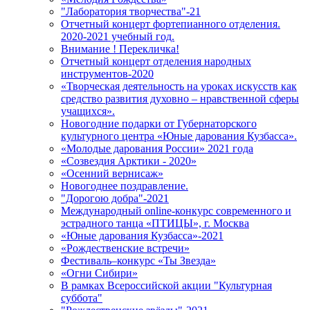
"Лаборатория творчества"-21
Отчетный концерт фортепианного отделения.
2020-2021 учебный год.
Внимание ! Перекличка!
Отчетный концерт отделения народных
инструментов-2020
«Творческая деятельность на уроках искусств как
средство развития духовно – нравственной сферы
учащихся».
Новогодние подарки от Губернаторского
культурного центра «Юные дарования Кузбасса».
«Молодые дарования России» 2021 года
«Созвездия Арктики - 2020»
«Осенний вернисаж»
Новогоднее поздравление.
"Дорогою добра"-2021
Международный online-конкурс современного и
эстрадного танца «ПТИЦЫ», г. Москва
«Юные дарования Кузбасса»-2021
«Рождественские встречи»
Фестиваль–конкурс «Ты Звезда»
«Огни Сибири»
В рамках Всероссийской акции "Культурная
суббота"