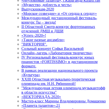
«Неуловимые таланты», г.Караганда Казахстан
«Мужество, доблесть и честь»
Выпускникам-2020
«Морское созвездие» и «От сердца к сердцу»
Международный дистанционный фестиваль-
конкурс Ты – звезда!
II Областной Смотр-конкурс фортепианных
отделений ДМШ и ДШИ
«Успех–2020»!
«Такие разные ансамбли»
"ВИКТОРИЯ".
Сольный концерт Софьи Васильевой
Онлайн–лагерь «Лаборатория творчества»
IV Региональный фестиваль-конкурс юных
пианистов «FORTISSIMO» в дистанционном
формате.
В рамках реализации национального проекта
«Культура»
XXIII Областная музыкально-теоретическая
олимпиада им. Н.Н. Рябининой!
"Международная летняя олимпиада музыкантофф
в области искусства"
«ВЕКТОРИАДА-2020»
Мастер-класс Марины Владимировны Домашенко
«Планета талантов»-21