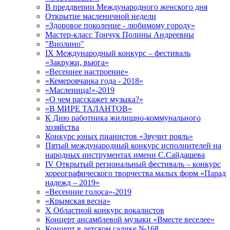
В преддверии Международного женского дня
Открытие масленичной недели
«Здоровое поколение - любимому городу»
Мастер-класс Тончук Полины Андреевны
"Виолино"
IX Международный конкурс – фестиваль
«Закружи, вьюга»
«Весеннее настроение»
«Кемеровчанка года - 2018»
«Масленица!»-2019
«О чем расскажет музыка?»
«В МИРЕ ТАЛАНТОВ»
К Дню работника жилищно-коммунального
хозяйства
Конкурс юных пианистов «Звучит рояль»
Пятый международный конкурс исполнителей на
народных инструментах имени С.Сайдашева
IV Открытый региональный фестиваль – конкурс
хореографического творчества малых форм «Парад
надежд – 2019»
«Весенние голоса»-2019
«Крымская весна»
X Областной конкурс вокалистов
Концерт ансамблевой музыки «Вместе веселее»
Концерт в детском садике №168