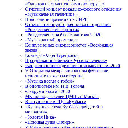
«Однажды в студеную зимнюю пору…»
Отчетный концерт вокально-хорового отделения
«Музыкальная галактика»
Новогодние праздники в ЛИРЕ
Отчетный концерт оркестрового отделения
«Рождественские скрипки»
«Рождественская ёлка талантов»!-2020
«Музыкальный променад»
Конкурс юных аккордеонистов «Восходящая
звезда»
Концерт «Хора Турецкого»
Празднование юбилея «Русских вечерок»
«Фортепианное отделение приглашает…».-2020
V Открытом межрегиональном фестивале
исполнительского мастерства
«Музыка всегда с тобой»
В библиотеке им. Н.В. Гоголя
«Закружи вьюга»-2020
МК преподавателей ЦМШ. г. Москва
Выступление в ГЦС «Кузбасс»
«Культурная среда Кузбасса для детей и
молодежи»
«Золотая Ника»
«Поющая душа Сибири»
V Международный фестиваль современного