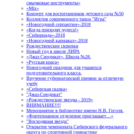
смычковые инструменты»
«Mix»
Концерт для воспитанников детского сада №50
Коллектив современного танца "Игра"
«Новогодний серпантин»-2018
«Когда приходят чудеса!»
«Сибириада»-2018
«Новогодний карнавал»-2018
Рождественские скрипки
Новый год в школе ЛИРА
«Джаз Синдикат». Школа №28.
«Русская краса»
Новогодний праздник для учащихся
подготовительного класса.
Вручение губернаторской премии за отличную
учебу
«Сибирская сказка»
''Джаз-Синдикат''
«Рождественские звезды - 2019»
ВНИМАНИЕ!!!!
Мероприятие в библиотеке имени Н.В. Гоголя.
«Фортепианное отделение приглашает…»
"Восходящая звезда"
Открытие чемпионата Сибирского федерального
округа по спортивной гимнастике