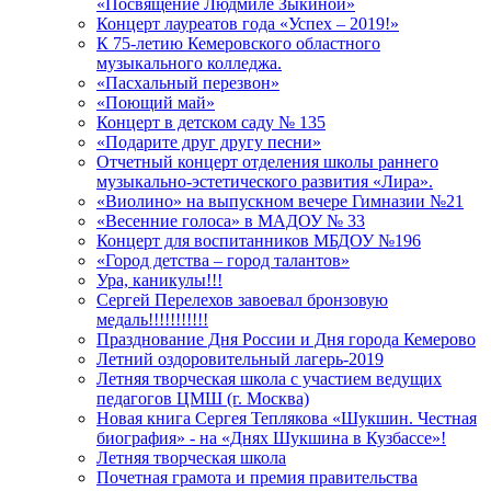
«Посвящение Людмиле Зыкиной»
Концерт лауреатов года «Успех – 2019!»
К 75-летию Кемеровского областного
музыкального колледжа.
«Пасхальный перезвон»
«Поющий май»
Концерт в детском саду № 135
«Подарите друг другу песни»
Отчетный концерт отделения школы раннего
музыкально-эстетического развития «Лира».
«Виолино» на выпускном вечере Гимназии №21
«Весенние голоса» в МАДОУ № 33
Концерт для воспитанников МБДОУ №196
«Город детства – город талантов»
Ура, каникулы!!!
Сергей Перелехов завоевал бронзовую
медаль!!!!!!!!!!!
Празднование Дня России и Дня города Кемерово
Летний оздоровительный лагерь-2019
Летняя творческая школа с участием ведущих
педагогов ЦМШ (г. Москва)
Новая книга Сергея Теплякова «Шукшин. Честная
биография» - на «Днях Шукшина в Кузбассе»!
Летняя творческая школа
Почетная грамота и премия правительства