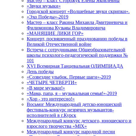
Мастер – класс Сторожук Елены Яковлевны
«Звуки музыки»
Городской концерт «Волшебные звуки скрипки».
«Эхо Победы»-2019
Мастер – класс Ракина Михаила Дмитриевича и
Филимонова Кузьмы Владимировича
«МАНЯЩИЕ ЛИКИ ГОР»
Концерт, посвященный празднованию победы в
Великой Отечественной войне
Встреча с сотрудниками Общеобразовательной
школы психолого-педагогической поддержки №
101
XVI Всемирная Танцевальная ОЛИМПИАДА
День победы
«Созвездие улыбок. Первые шаги»-2019
«ЧЕТЫРЕ ЧЕТВЕРТИ»
«В мире музыки!»
«Мама, папа, я – музыкальная семья!»-2019
«Хор - это интересно!»
Восьмог Международный детско-юношеский
фестиваль-конкурс незрячих музыкантов-
исполнителей в г.Курск
Международный конкурс детского, юношеского и
взрослого творчества «MIX»
Международный конкурс народной песни