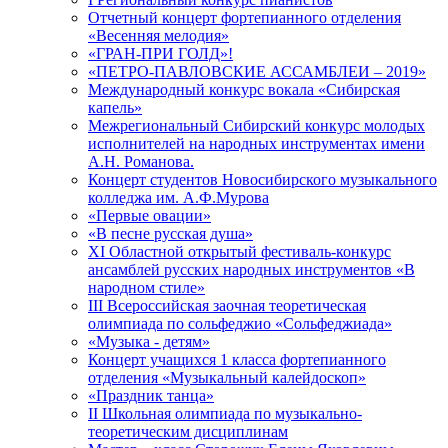
Отчетный концерт фортепианного отделения
«Весенняя мелодия»
«ГРАН-ПРИ ГОЛД»!
«ПЕТРО-ПАВЛОВСКИЕ АССАМБЛЕИ – 2019»
Международный конкурс вокала «Сибирская
капель»
Межрегиональный Сибирский конкурс молодых
исполнителей на народных инструментах имени
А.Н. Романова.
Концерт студентов Новосибирского музыкального
колледжа им. А.Ф.Мурова
«Первые овации»
«В песне русская душа»
XI Областной открытый фестиваль-конкурс
ансамблей русских народных инструментов «В
народном стиле»
III Всероссийская заочная теоретическая
олимпиада по сольфеджио «Сольфеджиада»
«Музыка - детям»
Концерт учащихся 1 класса фортепианного
отделения «Музыкальный калейдоскоп»
«Праздник танца»
II Школьная олимпиада по музыкально-
теоретическим дисциплинам