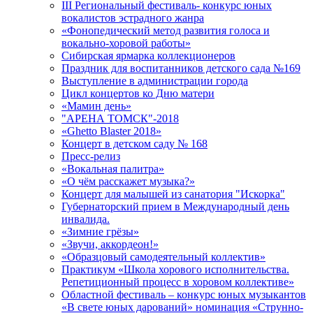
III Региональный фестиваль- конкурс юных
вокалистов эстрадного жанра
«Фонопедический метод развития голоса и
вокально-хоровой работы»
Сибирская ярмарка коллекционеров
Праздник для воспитанников детского сада №169
Выступление в администрации города
Цикл концертов ко Дню матери
«Мамин день»
"АРЕНА ТОМСК"-2018
«Ghetto Blaster 2018»
Концерт в детском саду № 168
Пресс-релиз
«Вокальная палитра»
«О чём расскажет музыка?»
Концерт для малышей из санатория "Искорка"
Губернаторский прием в Международный день
инвалида.
«Зимние грёзы»
«Звучи, аккордеон!»
«Образцовый самодеятельный коллектив»
Практикум «Школа хорового исполнительства.
Репетиционный процесс в хоровом коллективе»
Областной фестиваль – конкурс юных музыкантов
«В свете юных дарований» номинация «Струнно-