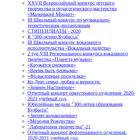
XXVII Всероссийский конкурс детского
творчества и педагогического мастерства
«Маленький Моцарт»
III Школьный конкурс по музыкально-
теоретическим дисциплинам
СТИПЕНДИАТЫ - 2020
К "300-летию Кузбасса"
III Школьный конкурс вокального
исполнительства «Вокальная палитра»
2 тур VIII Регионального конкурса вокального
творчества «Планета музыки»
«Кружатся снежинки»
«Время быть первыми»
«Фольклорные посиделки»
Ко Дню семьи, любви и верности.
«Зимнее Настроение»
Отчетный концерт оркестрового отделения. 2020-
2021 учебный год.
Юбилейные медали "300-летия образования
Кузбасса"
«Звенят колокольчики»
«Мелодия Рождества»
"Лаборатория творчества"-21
Отчетный концерт фортепианного отделения.
2020-2021 учебный год.