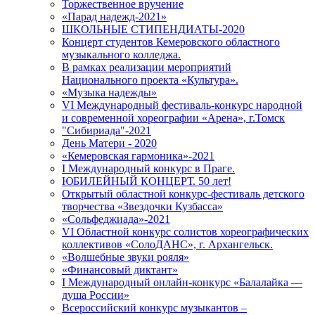
Торжественное вручение
«Парад надежд-2021»
ШКОЛЬНЫЕ СТИПЕНДИАТЫ-2020
Концерт студентов Кемеровского областного
музыкального колледжа.
В рамках реализации мероприятий
Национального проекта «Культура».
«Музыка надежды»
VI Международный фестиваль-конкурс народной
и современной хореографии «Арена», г.Томск
"Сибириада"-2021
День Матери - 2020
«Кемеровская гармоника»-2021
I Международный конкурс в Праге.
ЮБИЛЕЙНЫЙ КОНЦЕРТ. 50 лет!
Открытый областной конкурс-фестиваль детского
творчества «Звездочки Кузбасса»
«Сольфеджиада»-2021
VI Областной конкурс солистов хореографических
коллективов «СолоДАНС», г. Архангельск.
«Волшебные звуки рояля»
«Финансовый диктант»
I Международный онлайн-конкурс «Балалайка —
душа России»
Всероссийский конкурс музыкантов –