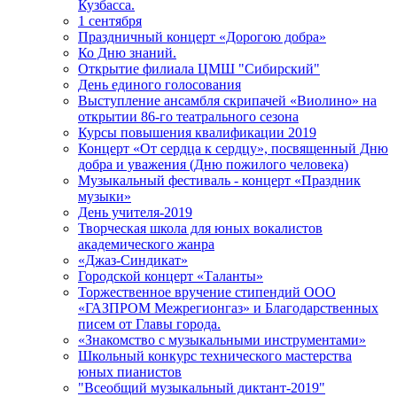
Кузбасса.
1 сентября
Праздничный концерт «Дорогою добра»
Ко Дню знаний.
Открытие филиала ЦМШ "Сибирский"
День единого голосования
Выступление ансамбля скрипачей «Виолино» на
открытии 86-го театрального сезона
Курсы повышения квалификации 2019
Концерт «От сердца к сердцу», посвященный Дню
добра и уважения (Дню пожилого человека)
Музыкальный фестиваль - концерт «Праздник
музыки»
День учителя-2019
Творческая школа для юных вокалистов
академического жанра
«Джаз-Синдикат»
Городской концерт «Таланты»
Торжественное вручение стипендий ООО
«ГАЗПРОМ Межрегионгаз» и Благодарственных
писем от Главы города.
«Знакомство с музыкальными инструментами»
Школьный конкурс технического мастерства
юных пианистов
"Всеобщий музыкальный диктант-2019"