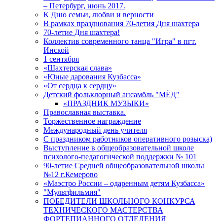
– Петербург, июнь 2017.
К Дню семьи, любви и верности
В рамках празднования 70-летия Дня шахтера
70-летие Дня шахтера!
Коллектив современного танца "Игра" в пгт.
Инской
1 сентября
«Шахтерская слава»
«Юные дарования Кузбасса»
«От сердца к сердцу»
Детский фольклорный ансамбль "МЁД"
«ПРАЗДНИК МУЗЫКИ»
Православная выставка.
Торжественное награждение
Международный день учителя
С праздником работников оперативного розыска)
Выступление в общеобразовательной школе
психолого-педагогической поддержки № 101
90-летие Средней общеобразовательной школы
№12 г.Кемерово
«Маэстро России – одаренным детям Кузбасса»
"Мультфильмия"
ПОБЕДИТЕЛИ ШКОЛЬНОГО КОНКУРСА
ТЕХНИЧЕСКОГО МАСТЕРСТВА
ФОРТЕПИАННОГО ОТДЕЛЕНИЯ