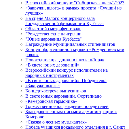
Всероссийский конкурс "Сибирская капель"-2023
«Закружи, вьюга» в рамках проекта «Лучший из
лучших»
На сцене Малого концертного зала
Государственной филармонии Кузбасса
Областной смотр-фестиваль
"Рождественские наигрыши"
"Юные дарования Кузбасса"
Награждение Муниципальных стипендиатов
Концерт фортепианной музыки «Рождественский
рояль»
Новогодние праздники в школе «Лира»
«В свете юных дарований»
Всероссийский конкурс исполнителей на
народных инструментах
«В свете юных дарований». Победитель!
«Закружи вьюга»
Концерт-встреча выпускников
В свете юных дарований. Фортепиано
«Кемеровская гармоника»
Торжественное награждение победителей
Благодарственным письмом администрации г.
Кемерово
«Сказка о лесных музыкантах»
Победа учащихся вокального отделения в г. Санкт