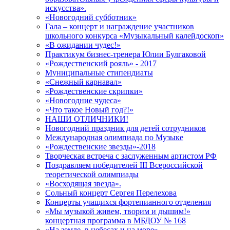
искусства».
«Новогодний субботник»
Гала – концерт и награждение участников
школьного конкурса «Музыкальный калейдоскоп»
«В ожидании чудес!»
Практикум бизнес-тренера Юлии Булгаковой
«Рождественский рояль» - 2017
Муниципальные стипендиаты
«Снежный карнавал»
«Рождественские скрипки»
«Новогодние чудеса»
«Что такое Новый год?!»
НАШИ ОТЛИЧНИКИ!
Новогодний праздник для детей сотрудников
Международная олимпиада по Музыке
«Рождественские звезды»-2018
Творческая встреча с заслуженным артистом РФ
Поздравляем победителей III Всероссийской
теоретической олимпиады
«Восходящая звезда».
Сольный концерт Сергея Перелехова
Концерты учащихся фортепианного отделения
«Мы музыкой живем, творим и дышим!»
концертная программа в МБДОУ № 168
«На земле, в небесах и на море»