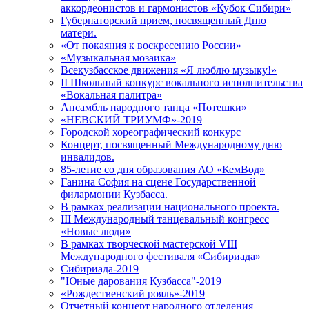
аккордеонистов и гармонистов «Кубок Сибири»
Губернаторский прием, посвященный Дню
матери.
«От покаяния к воскресению России»
«Музыкальная мозаика»
Всекузбасское движения «Я люблю музыку!»
II Школьный конкурс вокального исполнительства
«Вокальная палитра»
Ансамбль народного танца «Потешки»
«НЕВСКИЙ ТРИУМФ»-2019
Городской хореографический конкурс
Концерт, посвященный Международному дню
инвалидов.
85-летие со дня образования АО «КемВод»
Ганина София на сцене Государственной
филармонии Кузбасса.
В рамках реализации национального проекта.
III Международный танцевальный конгресс
«Новые люди»
В рамках творческой мастерской VIII
Международного фестиваля «Сибириада»
Сибириада-2019
"Юные дарования Кузбасса"-2019
«Рождественский рояль»-2019
Отчетный концерт народного отделения