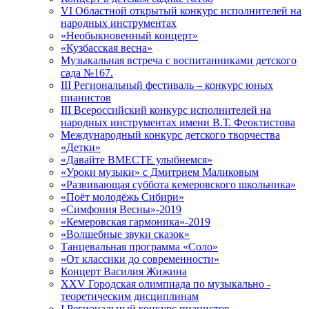
VI Областной открытый конкурс исполнителей на
народных инструментах
«Необыкновенный концерт»
«Кузбасская весна»
Музыкальная встреча с воспитанниками детского
сада №167.
III Региональный фестиваль – конкурс юных
пианистов
III Всероссийский конкурс исполнителей на
народных инструментах имени В.Т. Феоктистова
Международный конкурс детского творчества
«Детки»
«Давайте ВМЕСТЕ улыбнемся»
«Уроки музыки» с Дмитрием Маликовым
«Развивающая суббота кемеровского школьника»
«Поёт молодёжь Сибири»
«Симфония Весны»-2019
«Кемеровская гармоника»-2019
«Волшебные звуки сказок»
Танцевальная программа «Соло»
«От классики до современности»
Концерт Василия Жижина
ХХV Городская олимпиада по музыкально -
теоретическим дисциплинам
I Региональный конкурс пианистов