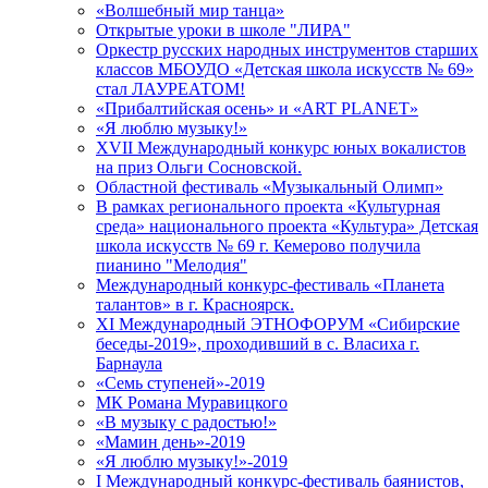
«Волшебный мир танца»
Открытые уроки в школе "ЛИРА"
Оркестр русских народных инструментов старших
классов МБОУДО «Детская школа искусств № 69»
стал ЛАУРЕАТОМ!
«Прибалтийская осень» и «ART PLANET»
«Я люблю музыку!»
XVII Международный конкурс юных вокалистов
на приз Ольги Сосновской.
Областной фестиваль «Музыкальный Олимп»
В рамках регионального проекта «Культурная
среда» национального проекта «Культура» Детская
школа искусств № 69 г. Кемерово получила
пианино "Мелодия"
Международный конкурс-фестиваль «Планета
талантов» в г. Красноярск.
XI Международный ЭТНОФОРУМ «Сибирские
беседы-2019», проходивший в с. Власиха г.
Барнаула
«Семь ступеней»-2019
МК Романа Муравицкого
«В музыку с радостью!»
«Мамин день»-2019
«Я люблю музыку!»-2019
I Международный конкурс-фестиваль баянистов,