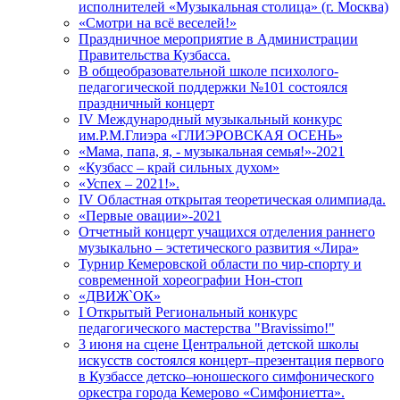
исполнителей «Музыкальная столица» (г. Москва)
«Смотри на всё веселей!»
Праздничное мероприятие в Администрации
Правительства Кузбасса.
В общеобразовательной школе психолого-
педагогической поддержки №101 состоялся
праздничный концерт
IV Международный музыкальный конкурс
им.Р.М.Глиэра «ГЛИЭРОВСКАЯ ОСЕНЬ»
«Мама, папа, я, - музыкальная семья!»-2021
«Кузбасс – край сильных духом»
«Успех – 2021!».
IV Областная открытая теоретическая олимпиада.
«Первые овации»-2021
Отчетный концерт учащихся отделения раннего
музыкально – эстетического развития «Лира»
Турнир Кемеровской области по чир-спорту и
современной хореографии Нон-стоп
«ДВИЖ`ОК»
I Открытый Региональный конкурс
педагогического мастерства "Bravissimo!"
3 июня на сцене Центральной детской школы
искусств состоялся концерт–презентация первого
в Кузбассе детско–юношеского симфонического
оркестра города Кемерово «Симфониетта».