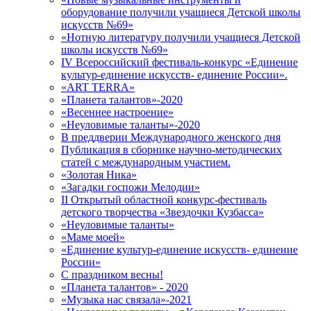
оборудование получили учащиеся Детской школы
искусств №69»
«Нотную литературу получили учащиеся Детской
школы искусств №69»
IV Всероссийский фестиваль-конкурс «Единение
культур-единение искусств- единение России».
«ART TERRA»
«Планета талантов»-2020
«Весеннее настроение»
«Неуловимые таланты»-2020
В преддверии Международного женского дня
Публикация в сборнике научно-методических
статей с международным участием.
«Золотая Ника»
«Загадки госпожи Мелодии»
II Открытый областной конкурс-фестиваль
детского творчества «Звездочки Кузбасса»
«Неуловимые таланты»
«Маме моей»
«Единение культур-единение искусств- единение
России»
C праздником весны!
«Планета талантов» - 2020
«Музыка нас связала»-2021