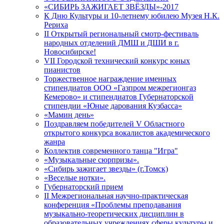
«СИБИРЬ ЗАЖИГАЕТ ЗВЁЗДЫ»-2017
К Дню Культуры и 10-летнему юбилею Музея Н.К.
Рериха
II Открытый региональный смотр-фестиваль
народных отделений ДМШ и ДШИ в г.
Новосибирске!
VII Городской технический конкурс юных
пианистов
Торжественное награждение именных
стипендиатов ООО «Газпром межрегионгаз
Кемерово» и стипендиатов Губернаторской
стипендии «Юные дарования Кузбасса»
«Мамин день»
Поздравляем победителей V Областного
открытого конкурса вокалистов академического
жанра
Коллектив современного танца "Игра"
«Музыкальные сюрпризы».
«Сибирь зажигает звезды» (г.Томск)
«Веселые нотки».
Губернаторский прием
II Межрегиональная научно-практическая
конференция «Проблемы преподавания
музыкально-теоретических дисциплин в
образовательных учреждениях сферы культуры и