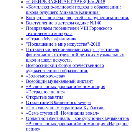
«СИБИРЬ ЗАЖИГАЕТ ЗВЁЗДЫ»-2018
«Комплексно-волновой подход в образовании:
школа будущего Михаила Казиника"
Концерт – встреча для детей с нарушением зрения.
Выступление в детском садике №140
Поздравляем победителей VIII Городского
технического конкурса
«Страна Мультфильмия»
"Посвящение в мир искусства"-2018
II открытый региональный смотр – фестиваль
фортепианных отделений детских музыкальных
школ и школ искусств.
Всероссийский форум отечественного
художественного образования.
«Золотые кружева»
Всеобщий музыкальный диктант
«В свете юных дарований» номинация
«Эстрадное пение»
Открытые занятия
Открытиие Юбилейного вечера
«По культурным страницам Кузбасса».
«Семь ступеней. Номинация вокал»
Областной фестиваль – конкурс юных музыкантов
«В свете юных дарований» номинация «Народное
пение»