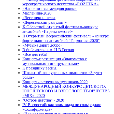
хореографического искусства «ROZETKA»
«Наполнит зал мелодия рояля»
Масленица-2020
«Весенняя капель»
«Деревенский разгуляй!»
X Областной открытый фестиваль-конкурс
ансамблей «Играем вместе!»
II Открытый Всероссийский фестиваль - конкурс
фортепианных ансамблей "Гармония -2020"
«Музыка дарит добро»
В библиотеке им. Н.В.Гоголя
«Все для тебя!
Концерт–презентация «Знакомство с
музыкальными инструментами»
К празднику весны.
Школьный конкурс юных пианистов «Звучит
рояль»
Концерт - встреча выпускников-2020
МЕЖДУНАРОДНЫЙ КОНКУРС ДЕТСКОГО,
ЮНОШЕСКОГО И ВЗРОСЛОГО ТВОРЧЕСТВА
«MIX» -2020
"Остров детства" - 2020
IV Всероссийская олимпиада по сольфеджио
«Сольфеджиада»
«Новые музыкальные инструменты и