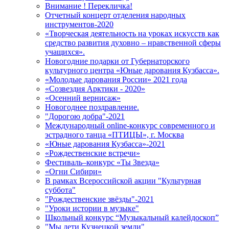
Внимание ! Перекличка!
Отчетный концерт отделения народных
инструментов-2020
«Творческая деятельность на уроках искусств как
средство развития духовно – нравственной сферы
учащихся».
Новогодние подарки от Губернаторского
культурного центра «Юные дарования Кузбасса».
«Молодые дарования России» 2021 года
«Созвездия Арктики - 2020»
«Осенний вернисаж»
Новогоднее поздравление.
"Дорогою добра"-2021
Международный online-конкурс современного и
эстрадного танца «ПТИЦЫ», г. Москва
«Юные дарования Кузбасса»-2021
«Рождественские встречи»
Фестиваль–конкурс «Ты Звезда»
«Огни Сибири»
В рамках Всероссийской акции "Культурная
суббота"
"Рождественские звёзды"-2021
"Уроки истории в музыке"
Школьный конкурс “Музыкальный калейдоскоп”
"Мы дети Кузнецкой земли"