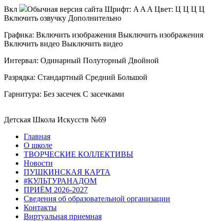
Вкл
Обычная версия сайта
Шрифт:
A
A
A
Цвет:
Ц
Ц
Ц
Ц
Включить озвучку
Дополнительно
Графика:
Включить изображения
Выключить изображения
Включить видео
Выключить видео
Интервал:
Одинарный
Полуторный
Двойной
Разрядка:
Стандартный
Средний
Большой
Гарнитура:
Без засечек
С засечками
Детская Школа Искусств №69
Главная
О школе
ТВОРЧЕСКИЕ КОЛЛЕКТИВЫ
Новости
ПУШКИНСКАЯ КАРТА
#КУЛЬТУРАНАДОМ
ПРИЁМ 2026-2027
Сведения об образовательной организации
Контакты
Виртуальная приемная