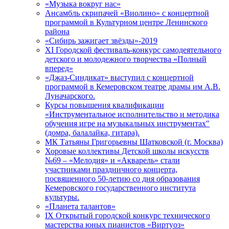
«Музыка вокруг нас»
Ансамбль скрипачей «Виолино» с концертной
программой в Культурном центре Ленинского
района
«Сибирь зажигает звёзды»-2019
XI Городской фестиваль-конкурс самодеятельного
детского и молодежного творчества «Полный
вперед»
«Джаз-Синдикат» выступил с концертной
программой в Кемеровском театре драмы им А.В.
Луначарского.
Курсы повышения квалификации
«Инструментальное исполнительство и методика
обучения игре на музыкальных инструментах"
(домра, балалайка, гитара).
МК Татьяны Григорьевны Шатковской (г. Москва)
Хоровые коллективы Детской школы искусств
№69 – «Мелодия» и «Акварель» стали
участниками праздничного концерта,
посвященного 50-летию со дня образования
Кемеровского государственного института
культуры.
«Планета талантов»
IX Открытый городской конкурс технического
мастерства юных пианистов «Виртуоз»