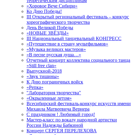
теоретическим дисциплинам
«Хоровое Вече Сибири»
Ко Дню Победы!
III Открытый региональный фестиваль – конкурс
хореографического творчества
День Великой Победы
«НОВЫЕ ЗВЁЗДЫ»
III Национальный танцевальный КОНГРЕСС
«Путешествие в страну мультфильмов»
«Музыка великих мастеров»
«В песне русская душа…»
Отчетный концерт коллектива социального танца
«Still free clan»
Выпускной-2018
«Звук тишины»
К Дню пограничных войск
«Репка»
"Лаборатория творчества"
«Окрыленные летом»
Всесибирский фестиваль-конкурс искусств имени
Михаила Матвеевича Вернера
С праздником ! Любимый город!
Мастер-класс по вокалу народной артистки
России Надежды Бабкиной
Концерт СЕРГЕЯ ПЕРЕЛЕХОВА