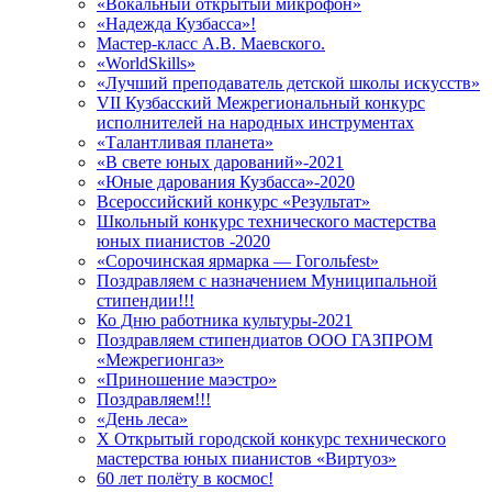
«Вокальный открытый микрофон»
«Надежда Кузбасса»!
Мастер-класс А.В. Маевского.
«WorldSkills»
«Лучший преподаватель детской школы искусств»
VII Кузбасский Межрегиональный конкурс
исполнителей на народных инструментах
«Талантливая планета»
«В свете юных дарований»-2021
«Юные дарования Кузбасса»-2020
Всероссийский конкурс «Результат»
Школьный конкурс технического мастерства
юных пианистов -2020
«Сорочинская ярмарка — Гогольfest»
Поздравляем с назначением Муниципальной
стипендии!!!
Ко Дню работника культуры-2021
Поздравляем стипендиатов ООО ГАЗПРОМ
«Межрегионгаз»
«Приношение маэстро»
Поздравляем!!!
«День леса»
X Открытый городской конкурс технического
мастерства юных пианистов «Виртуоз»
60 лет полёту в космос!