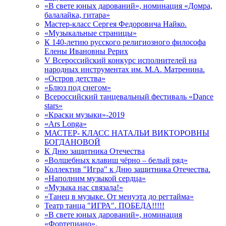
«В свете юных дарований», номинация «Домра,
балалайка, гитара»
Мастер-класс Сергея Федоровича Найко.
«Музыкальные страницы»
К 140-летию русского религиозного философа
Елены Ивановны Рерих
V Всероссийский конкурс исполнителей на
народных инструментах им. М.А. Матренина.
«Остров детства»
«Блюз под снегом»
Всероссийский танцевальный фестиваль «Dance
stars»
«Краски музыки»-2019
«Ars Longa»
МАСТЕР- КЛАСС НАТАЛЬИ ВИКТОРОВНЫ
БОГДАНОВОЙ
К Дню защитника Отечества
«Волшебных клавиш чёрно – белый ряд»
Коллектив "Игра" к Дню защитника Отечества.
«Наполним музыкой сердца»
«Музыка нас связала!»
«Танец в музыке. От менуэта до регтайма»
Театр танца "ИГРА". ПОБЕДА!!!!!
«В свете юных дарований», номинация
«Фортепиано».