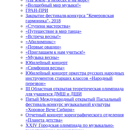
«Волшебный мир музыки!»
ГРАН-ПРИ
Закрытие фестиваля-конкурса "Кемеровская
гармоника"- 2018
«Ступени мастерства»
«Путешествие в мир танца»
«Встреча весны!»
«Абилимпикс»
«Первые овации»
«Приглашаем к нам учиться!»
«Музыка весны»
Юбилейный концерт
«Симфония весны»
Юбилейный концерт оркестра русских народных
инструментов старших классов «Народный
перезвон»
III Областная открытая теоретическая олимпиада
для учащихся ДМШ и ДШИ
Пятый Международный открытый Пасхальный
фестиваль-конкурс музыкальной культуры
«Хоровое Вече Сибири»
Отчетный концерт хореографического отделения
«Планета детства»
XXIV Городская олимпиада по музыкально-