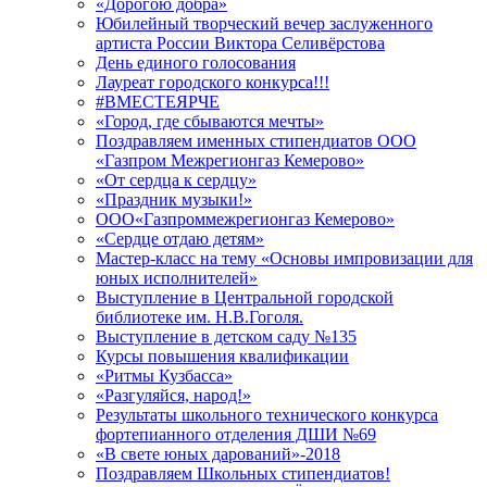
«Дорогою добра»
Юбилейный творческий вечер заслуженного
артиста России Виктора Селивёрстова
День единого голосования
Лауреат городского конкурса!!!
#ВМЕСТЕЯРЧЕ
«Город, где сбываются мечты»
Поздравляем именных стипендиатов ООО
«Газпром Межрегионгаз Кемерово»
«От сердца к сердцу»
«Праздник музыки!»
ООО«Газпроммежрегионгаз Кемерово»
«Сердце отдаю детям»
Мастер-класс на тему «Основы импровизации для
юных исполнителей»
Выступление в Центральной городской
библиотеке им. Н.В.Гоголя.
Выступление в детском саду №135
Курсы повышения квалификации
«Ритмы Кузбасса»
«Разгуляйся, народ!»
Результаты школьного технического конкурса
фортепианного отделения ДШИ №69
«В свете юных дарований»-2018
Поздравляем Школьных стипендиатов!