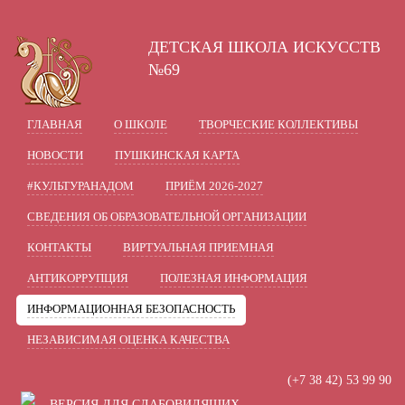
A
A
A
В
Шрифт:
Цвет:
Вкл
Ц
Ц
Ц
Ц
ДЕТСКАЯ ШКОЛА ИСКУССТВ
Включить изображения
В
Графика:
№69
Одинарный
Полуторный
Интервал:
ГЛАВНАЯ
О ШКОЛЕ
ТВОРЧЕСКИЕ КОЛЛЕКТИВЫ
Стандартный
Средний
Разрядка:
НОВОСТИ
ПУШКИНСКАЯ КАРТА
Без засечек
С засечками
Гарнитура:
#КУЛЬТУРАНАДОМ
ПРИЁМ 2026-2027
СВЕДЕНИЯ ОБ ОБРАЗОВАТЕЛЬНОЙ ОРГАНИЗАЦИИ
КОНТАКТЫ
ВИРТУАЛЬНАЯ ПРИЕМНАЯ
АНТИКОРРУПЦИЯ
ПОЛЕЗНАЯ ИНФОРМАЦИЯ
ИНФОРМАЦИОННАЯ БЕЗОПАСНОСТЬ
НЕЗАВИСИМАЯ ОЦЕНКА КАЧЕСТВА
(+7 38 42) 53 99 90
ВЕРСИЯ ДЛЯ СЛАБОВИДЯЩИХ